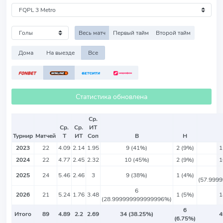
Весь матч
Первый тайм
Второй тайм
Дома
На выезде
Все
Статистика обновлена
Ср.
Ср.
Ср.
ИТ
Турнир
Матчей
Т
ИТ
Соп
В
Н
2023
22
4.09
2.14
1.95
9 (41%)
2 (9%)
1
2024
22
4.77
2.45
2.32
10 (45%)
2 (9%)
1
2025
24
5.46
2.46
3
9 (38%)
1 (4%)
(57.999
6
2026
21
5.24
1.76
3.48
1 (5%)
1
(28.999999999999996%)
6
Итого
89
4.89
2.2
2.69
34 (38.25%)
4
(6.75%)