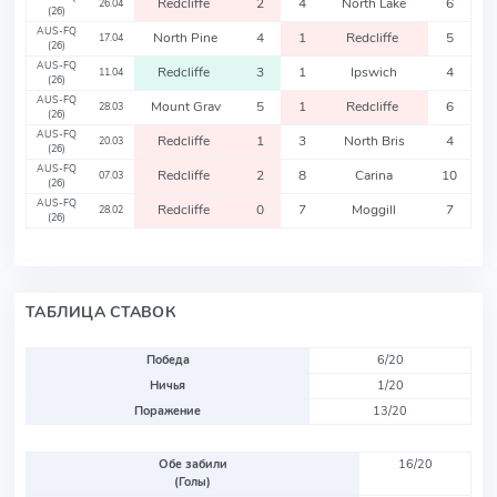
Redcliffe
2
4
North Lake
6
26.04
(26)
AUS-FQ
North Pine
4
1
Redcliffe
5
17.04
(26)
AUS-FQ
Redcliffe
3
1
Ipswich
4
11.04
(26)
AUS-FQ
Mount Grav
5
1
Redcliffe
6
28.03
(26)
AUS-FQ
Redcliffe
1
3
North Bris
4
20.03
(26)
AUS-FQ
Redcliffe
2
8
Carina
10
07.03
(26)
AUS-FQ
Redcliffe
0
7
Moggill
7
28.02
(26)
ТАБЛИЦА СТАВОК
Победа
6/20
Ничья
1/20
Поражение
13/20
Обе забили
16/20
(Голы)