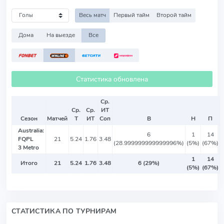
Весь матч
Первый тайм
Второй тайм
Дома
На выезде
Все
Статистика обновлена
Ср.
Ср.
Ср.
ИТ
Сезон
Матчей
Т
ИТ
Соп
В
Н
П
Australia:
6
1
14
FQPL
21
5.24
1.76
3.48
(28.999999999999996%)
(5%)
(67%)
3 Metro
1
14
Итого
21
5.24
1.76
3.48
6 (29%)
(5%)
(67%)
СТАТИСТИКА ПО ТУРНИРАМ