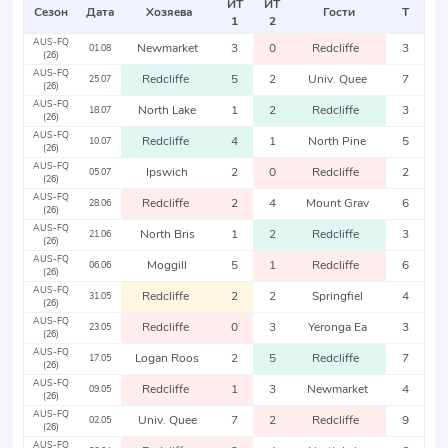
ИТ
ИТ
Сезон
Дата
Хозяева
Гости
Т
1
2
AUS-FQ
Newmarket
3
0
Redcliffe
3
01.08
(26)
AUS-FQ
Redcliffe
5
2
Univ. Quee
7
25.07
(26)
AUS-FQ
North Lake
1
2
Redcliffe
3
18.07
(26)
AUS-FQ
Redcliffe
4
1
North Pine
5
10.07
(26)
AUS-FQ
Ipswich
2
0
Redcliffe
2
05.07
(26)
AUS-FQ
Redcliffe
2
4
Mount Grav
6
28.06
(26)
AUS-FQ
North Bris
1
2
Redcliffe
3
21.06
(26)
AUS-FQ
Moggill
5
1
Redcliffe
6
06.06
(26)
AUS-FQ
Redcliffe
2
2
Springfiel
4
31.05
(26)
AUS-FQ
Redcliffe
0
3
Yeronga Ea
3
23.05
(26)
AUS-FQ
Logan Roos
2
5
Redcliffe
7
17.05
(26)
AUS-FQ
Redcliffe
1
3
Newmarket
4
09.05
(26)
AUS-FQ
Univ. Quee
7
2
Redcliffe
9
02.05
(26)
AUS-FQ