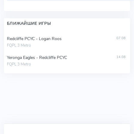
БЛИЖАЙШИЕ ИГРЫ
Redcliffe PCYC - Logan Roos
07.08
FQPL 3 Metro
Yeronga Eagles - Redcliffe PCYC
14.08
FQPL 3 Metro