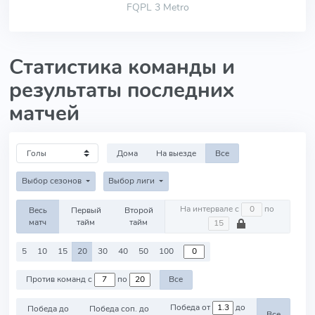
FQPL 3 Metro
Статистика команды и
результаты последних
матчей
Дома
На выезде
Все
Выбор сезонов
Выбор лиги
На интервале с
по
Весь
Первый
Второй
матч
тайм
тайм
5
10
15
20
30
40
50
100
Против команд с
по
Все
Победа от
до
Победа до
Победа соп. до
Все