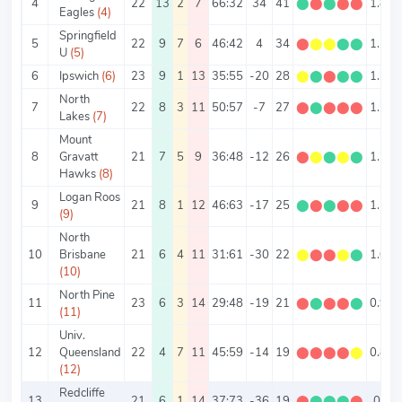
4
22
13
2
7
66:32
34
41
⬤
⬤
⬤
⬤
⬤
1.86
Eagles
(4)
Springfield
5
22
9
7
6
46:42
4
34
⬤
⬤
⬤
⬤
⬤
1.55
U
(5)
6
Ipswich
(6)
23
9
1
13
35:55
-20
28
⬤
⬤
⬤
⬤
⬤
1.22
North
7
22
8
3
11
50:57
-7
27
⬤
⬤
⬤
⬤
⬤
1.23
Lakes
(7)
Mount
8
Gravatt
21
7
5
9
36:48
-12
26
⬤
⬤
⬤
⬤
⬤
1.24
Hawks
(8)
Logan Roos
9
21
8
1
12
46:63
-17
25
⬤
⬤
⬤
⬤
⬤
1.19
(9)
North
10
Brisbane
21
6
4
11
31:61
-30
22
⬤
⬤
⬤
⬤
⬤
1.05
(10)
North Pine
11
23
6
3
14
29:48
-19
21
⬤
⬤
⬤
⬤
⬤
0.91
(11)
Univ.
12
Queensland
22
4
7
11
45:59
-14
19
⬤
⬤
⬤
⬤
⬤
0.86
(12)
Redcliffe
13
21
6
1
14
37:73
-36
19
⬤
⬤
⬤
⬤
⬤
0.9