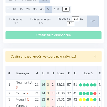
5
10
15
20
30
40
50
100
Победа от
до
Победа до
Победа соп. до
Все
1.5
1.5
Статистика обновлена
×
Свайп вправо, чтобы увидеть всю таблицу!
#
Команда
И
В
Н
П
Голы
Р
О
Посл. 5
О/И
Newmarket
1
21
16
3
2
83:26
57
51
⬤
⬤
⬤
⬤
⬤
2.43
(1)
2
Carina
(2)
21
14
3
4
68:36
32
45
⬤
⬤
⬤
⬤
⬤
2.14
3
Moggill
(3)
22
12
6
4
59:31
28
42
⬤
⬤
⬤
⬤
⬤
1.91
Yeronga