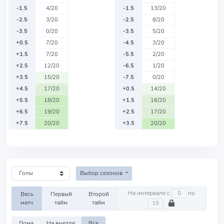
-1.5
4/20
-1.5
13/20
-2.5
3/20
-2.5
8/20
-3.5
0/20
-3.5
5/20
+0.5
7/20
-4.5
3/20
+1.5
7/20
-5.5
2/20
+2.5
12/20
-6.5
1/20
+3.5
15/20
-7.5
0/20
+4.5
17/20
+0.5
14/20
+5.5
18/20
+1.5
16/20
+6.5
19/20
+2.5
17/20
+7.5
20/20
+3.5
20/20
Выбор сезонов
На интервале с
по
Весь
Первый
Второй
матч
тайм
тайм
Дома
На выезде
Все