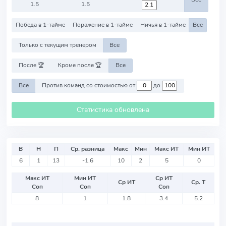
1.5
1.5
Победа в 1-тайме
Поражение в 1-тайме
Ничья в 1-тайме
Все
Только с текущим тренером
Все
После 🏆
Кроме после 🏆
Все
Все
Против команд со стоимостью от
до
Статистика обновлена
В
Н
П
Ср. разница
Макс
Мин
Макс ИТ
Мин ИТ
6
1
13
-1.6
10
2
5
0
Макс ИТ
Мин ИТ
Ср ИТ
Ср ИТ
Ср. Т
Соп
Соп
Соп
8
1
1.8
3.4
5.2