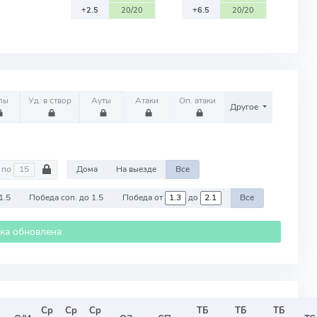
+2.5
20/20
+6.5
20/20
лы
Уд. в створ
Ауты
Атаки
Оп. атаки
Другое
по
Дома
На выезде
Все
1.5
Победа соп. до 1.5
Победа от
до
Все
ика обновлена
Ср
Ср
Ср
ТБ
ТБ
ТБ