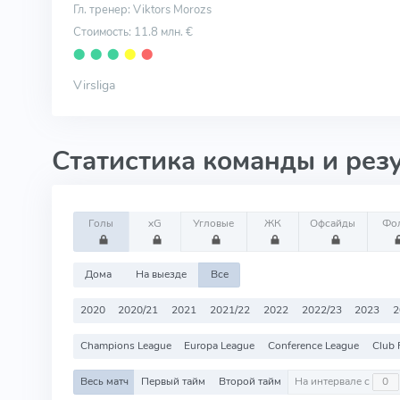
Гл. тренер: Viktors Morozs
Стоимость: 11.8 млн. €
⬤
⬤
⬤
⬤
⬤
Virsliga
Статистика команды и рез
Голы
xG
Угловые
ЖК
Офсайды
Фо
Дома
На выезде
Все
2020
2020/21
2021
2021/22
2022
2022/23
2023
2
Champions League
Europa League
Conference League
Club 
Весь матч
Первый тайм
Второй тайм
На интервале с