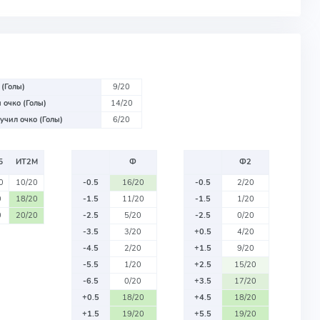
 (Голы)
9/20
 очко (Голы)
14/20
учил очко (Голы)
6/20
Б
ИТ2М
Ф
Ф2
0
10/20
-0.5
16/20
-0.5
2/20
0
18/20
-1.5
11/20
-1.5
1/20
0
20/20
-2.5
5/20
-2.5
0/20
-3.5
3/20
+0.5
4/20
-4.5
2/20
+1.5
9/20
-5.5
1/20
+2.5
15/20
-6.5
0/20
+3.5
17/20
+0.5
18/20
+4.5
18/20
+1.5
19/20
+5.5
19/20