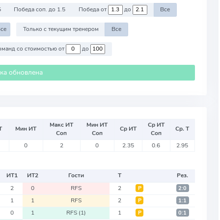
5
Победа соп. до 1.5
Победа от
до
Все
се
Только с текущим тренером
Все
Против команд со стоимостью от
до
ика обновлена
Макс ИТ
Мин ИТ
Ср ИТ
Т
Мин ИТ
Ср ИТ
Ср. Т
Соп
Соп
Соп
0
2
0
2.35
0.6
2.95
ИТ
1
ИТ
2
Гости
Т
Рез.
2
0
RFS
2
Р
2:0
1
1
RFS
2
Р
1:1
0
1
RFS
(1)
1
Р
0:1