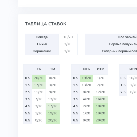
ТАБЛИЦА СТАВОК
Победа
16/20
Обе забили
Ничья
2/20
Первые получили
Поражение
2/20
Соперник первым пол
ТБ
ТМ
ИТБ
ИТМ
ИТ2
0.5
20/20
0/20
0.5
19/20
1/20
0.5
10/2
1.5
17/20
3/20
1.5
13/20
7/20
1.5
2/2
2.5
11/20
9/20
2.5
8/20
12/20
2.5
0/2
3.5
7/20
13/20
3.5
4/20
16/20
4.5
3/20
17/20
4.5
2/20
18/20
5.5
1/20
19/20
5.5
1/20
19/20
6.5
0/20
20/20
6.5
0/20
20/20