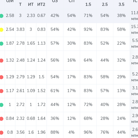
О/И
ОЗ
СП
ТС
Т
ИТ
ИТ2
1.5
2.5
3.5
11.
⬤
2.58
3
2.33
0.67
42%
54%
71%
54%
38%
млн
15.
⬤
2.54
3.83
3
0.83
54%
42%
92%
83%
58%
млн
5.5
⬤
1.87
2.78
1.65
1.13
57%
30%
83%
52%
22%
млн
2.8
⬤
1.32
2.48
1.24
1.24
56%
16%
64%
44%
32%
млн
5.2
⬤
1.29
2.79
1.29
1.5
54%
17%
83%
58%
29%
млн
3.1
⬤
1.17
2.61
1.09
1.52
61%
17%
83%
57%
13%
млн
2.8
⬤
1
2.72
1
1.72
44%
12%
72%
40%
28%
млн
2.9
⬤
0.84
2.32
0.68
1.64
36%
12%
68%
28%
24%
млн
2.6
⬤
0.8
3.56
1.6
1.96
88%
4%
96%
76%
44%
млн