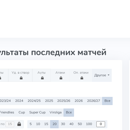
ультаты последних матчей
лы
Уд. в створ
Ауты
Атаки
Оп. атаки
Другое
023/24
2024
2024/25
2025
2025/26
2026
2026/27
Все
Friendlies
Cup
Super Cup
Virsliga
Все
по
5
10
15
20
30
40
50
100