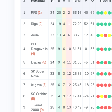
#
Команда
И
В
Н
П
Голы
Р
О
Посл. 5
1
RFS
(1)
24
20
2
2
56:16
40
62
⬤
⬤
⬤
⬤
2
Riga
(2)
24
19
4
1
72:20
52
61
⬤
⬤
⬤
⬤
3
Auda
(3)
23
13
4
6
38:26
12
43
⬤
⬤
⬤
⬤
BFC
4
Daugavpils
25
9
6
10
31:31
0
33
⬤
⬤
⬤
⬤
(4)
5
Liepaja
(5)
24
9
4
11
31:36
-5
31
⬤
⬤
⬤
⬤
SK Super
6
23
8
3
12
25:35
-10
27
⬤
⬤
⬤
⬤
Nova
(6)
7
Jelgava
(7)
25
6
7
12
25:43
-18
25
⬤
⬤
⬤
⬤
SC Grobina
8
25
4
9
12
17:41
-24
21
⬤
⬤
⬤
⬤
(8)
Tukums
9
25
4
8
13
40:49
-9
20
⬤
⬤
⬤
⬤
2000
(9)