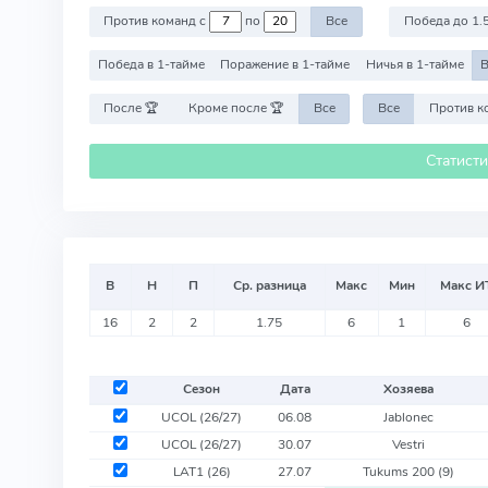
Против команд с
по
Все
Победа до 1.
Победа в 1-тайме
Поражение в 1-тайме
Ничья в 1-тайме
В
После 🏆
Кроме после 🏆
Все
Все
Статист
В
Н
П
Ср. разница
Макс
Мин
Макс И
16
2
2
1.75
6
1
6
Сезон
Дата
Хозяева
UCOL
(26/27)
06.08
Jablonec
UCOL
(26/27)
30.07
Vestri
LAT1
(26)
27.07
Tukums 200
(9)