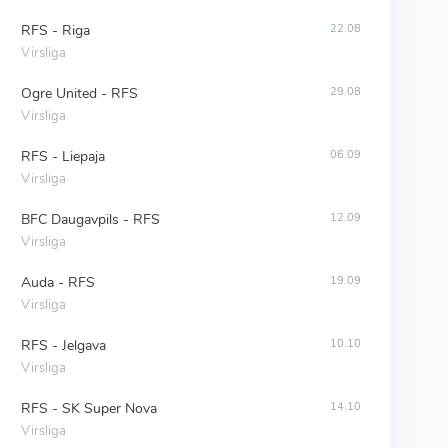
RFS - Riga
22.08
Virsliga
Ogre United - RFS
29.08
Virsliga
RFS - Liepaja
06.09
Virsliga
BFC Daugavpils - RFS
12.09
Virsliga
Auda - RFS
19.09
Virsliga
RFS - Jelgava
10.10
Virsliga
RFS - SK Super Nova
14.10
Virsliga