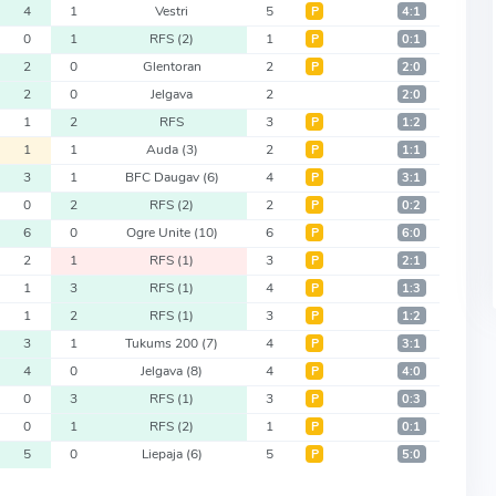
4
1
Vestri
5
Р
4:1
0
1
RFS
(2)
1
Р
0:1
2
0
Glentoran
2
Р
2:0
2
0
Jelgava
2
2:0
1
2
RFS
3
Р
1:2
1
1
Auda
(3)
2
Р
1:1
3
1
BFC Daugav
(6)
4
Р
3:1
0
2
RFS
(2)
2
Р
0:2
6
0
Ogre Unite
(10)
6
Р
6:0
2
1
RFS
(1)
3
Р
2:1
1
3
RFS
(1)
4
Р
1:3
1
2
RFS
(1)
3
Р
1:2
3
1
Tukums 200
(7)
4
Р
3:1
4
0
Jelgava
(8)
4
Р
4:0
0
3
RFS
(1)
3
Р
0:3
0
1
RFS
(2)
1
Р
0:1
5
0
Liepaja
(6)
5
Р
5:0