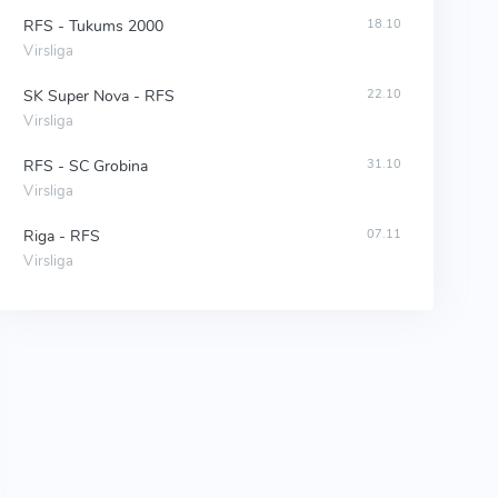
RFS - Tukums 2000
18.10
Virsliga
SK Super Nova - RFS
22.10
Virsliga
RFS - SC Grobina
31.10
Virsliga
Riga - RFS
07.11
Virsliga