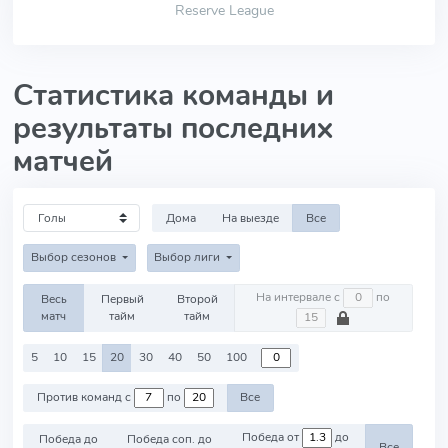
Reserve League
Статистика команды и
результаты последних
матчей
Дома
На выезде
Все
Выбор сезонов
Выбор лиги
На интервале с
по
Весь
Первый
Второй
матч
тайм
тайм
5
10
15
20
30
40
50
100
Против команд с
по
Все
Победа от
до
Победа до
Победа соп. до
Все