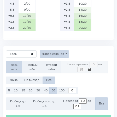
-4.5
2/20
+1.5
10/20
-5.5
0/20
+2.5
14/20
+0.5
17/20
+3.5
16/20
+1.5
19/20
+4.5
18/20
+2.5
20/20
+5.5
20/20
Выбор сезонов
На интервале с
по
Весь
Первый
Второй
матч
тайм
тайм
Дома
На выезде
Все
5
10
15
20
30
40
50
100
Победа от
до
Победа до
Победа соп. до
Все
1.5
1.5