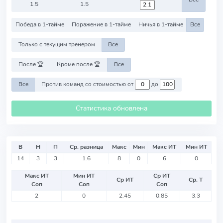
1.5
1.5
Победа в 1-тайме
Поражение в 1-тайме
Ничья в 1-тайме
Все
Только с текущим тренером
Все
После 🏆
Кроме после 🏆
Все
Все
Против команд со стоимостью от
до
Статистика обновлена
В
Н
П
Ср. разница
Макс
Мин
Макс ИТ
Мин ИТ
14
3
3
1.6
8
0
6
0
Макс ИТ
Мин ИТ
Ср ИТ
Ср ИТ
Ср. Т
Соп
Соп
Соп
2
0
2.45
0.85
3.3