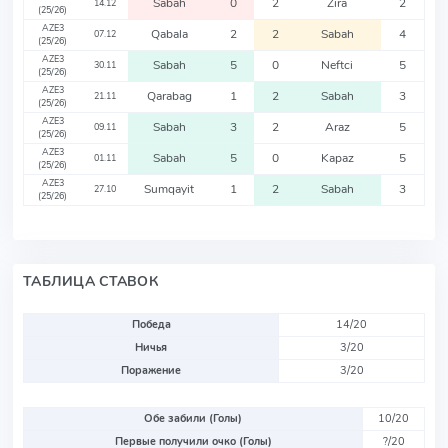
Sabah
0
2
Zira
2
14.12
(25/26)
AZE3
Qabala
2
2
Sabah
4
07.12
(25/26)
AZE3
Sabah
5
0
Neftci
5
30.11
(25/26)
AZE3
Qarabag
1
2
Sabah
3
21.11
(25/26)
AZE3
Sabah
3
2
Araz
5
09.11
(25/26)
AZE3
Sabah
5
0
Kapaz
5
01.11
(25/26)
AZE3
Sumqayit
1
2
Sabah
3
27.10
(25/26)
ТАБЛИЦА СТАВОК
Победа
14/20
Ничья
3/20
Поражение
3/20
Обе забили (Голы)
10/20
Первые получили очко (Голы)
?/20