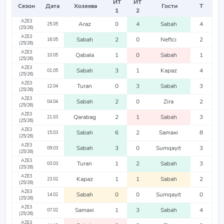
ИТ
ИТ
Сезон
Дата
Хозяева
Гости
Т
1
2
AZE3
Araz
0
4
Sabah
4
25.05
(25/26)
AZE3
Sabah
2
0
Neftci
2
16.05
(25/26)
AZE3
Qabala
1
0
Sabah
1
10.05
(25/26)
AZE3
Sabah
3
1
Kapaz
4
01.05
(25/26)
AZE3
Turan
0
3
Sabah
3
12.04
(25/26)
AZE3
Sabah
2
0
Zira
2
04.04
(25/26)
AZE3
Qarabag
2
1
Sabah
3
21.03
(25/26)
AZE3
Sabah
6
2
Samaxi
8
15.03
(25/26)
AZE3
Sabah
3
0
Sumqayit
3
09.03
(25/26)
AZE3
Turan
1
2
Sabah
3
03.03
(25/26)
AZE3
Kapaz
1
1
Sabah
2
23.02
(25/26)
AZE3
Sabah
0
0
Sumqayit
0
14.02
(25/26)
AZE3
Samaxi
1
3
Sabah
4
07.02
(25/26)
AZE3