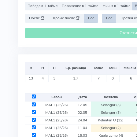
Победа в 1-тайме
Поражение в 1-тайме
Ничья в 1-тайме
В
После 🏆
Кроме после 🏆
Все
Все
Статист
В
Н
П
Ср. разница
Макс
Мин
Макс И
13
4
3
1.7
7
0
6
Сезон
Дата
Хозяева
И
MAL1
(25/26)
17.05
Selangor
(3)
MAL1
(25/26)
02.05
Selangor
(3)
MAL1
(25/26)
24.04
Kelantan U
(12)
MAL1
(25/26)
11.04
Selangor
(2)
MAL1
(25/26)
15.03
Kuala Lump
(4)