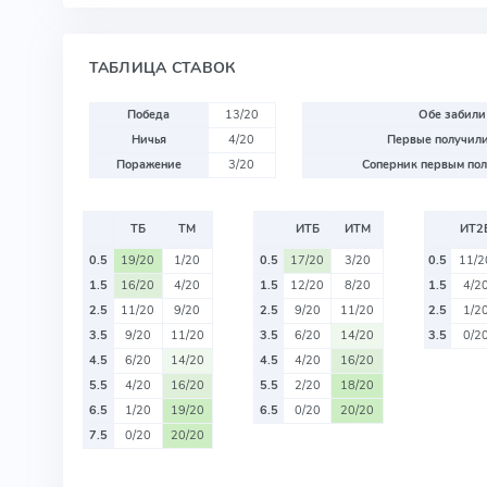
ТАБЛИЦА СТАВОК
Победа
13/20
Обе забили
Ничья
4/20
Первые получили
Поражение
3/20
Соперник первым пол
ТБ
ТМ
ИТБ
ИТМ
ИТ2
0.5
19/20
1/20
0.5
17/20
3/20
0.5
11/2
1.5
16/20
4/20
1.5
12/20
8/20
1.5
4/2
2.5
11/20
9/20
2.5
9/20
11/20
2.5
1/2
3.5
9/20
11/20
3.5
6/20
14/20
3.5
0/2
4.5
6/20
14/20
4.5
4/20
16/20
5.5
4/20
16/20
5.5
2/20
18/20
6.5
1/20
19/20
6.5
0/20
20/20
7.5
0/20
20/20