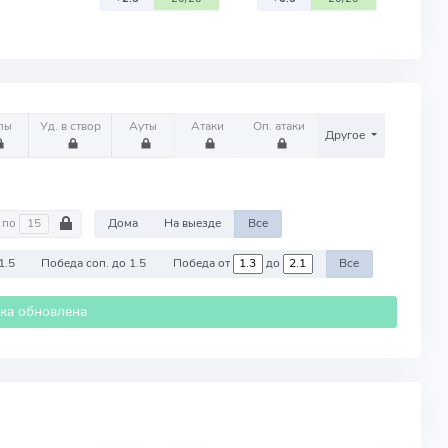
лы
Уд. в створ
Ауты
Атаки
Оп. атаки
Другое
по
Дома
На выезде
Все
1.5
Победа соп. до 1.5
Победа от
до
Все
ика обновлена