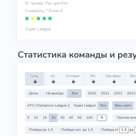
Гл. тренер: Pan-gon Kim
Стоимость: 7.0 млн. €
⬤
⬤
⬤
⬤
⬤
Super League
Статистика команды и рез
Голы
xG
Угловые
ЖК
Офсайды
Фо
Дома
На выезде
Все
2020
2021
2022
2023
AFC Champions League 2
Super League
Все
Весь матч
5
10
15
20
30
40
50
100
Победа до 1.5
Победа соп. до 1.5
Победа от
до