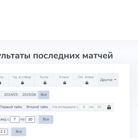
ультаты последних матчей
лы
Уд. в створ
Ауты
Атаки
Оп. атаки
Другое
2024/25
2025/26
Все
Первый тайм
Второй тайм
На интервале с
по
Против команд с
по
Все
Все