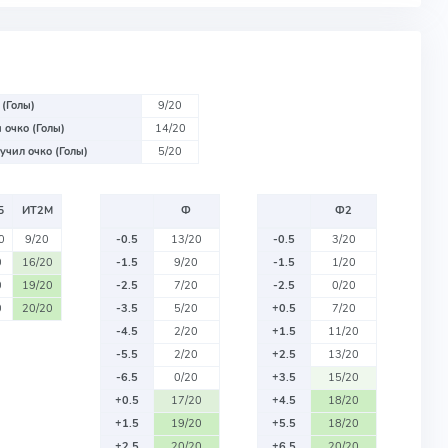
 (Голы)
9/20
 очко (Голы)
14/20
учил очко (Голы)
5/20
Б
ИТ2М
Ф
Ф2
0
9/20
-0.5
13/20
-0.5
3/20
0
16/20
-1.5
9/20
-1.5
1/20
0
19/20
-2.5
7/20
-2.5
0/20
0
20/20
-3.5
5/20
+0.5
7/20
-4.5
2/20
+1.5
11/20
-5.5
2/20
+2.5
13/20
-6.5
0/20
+3.5
15/20
+0.5
17/20
+4.5
18/20
+1.5
19/20
+5.5
18/20
+2.5
20/20
+6.5
20/20