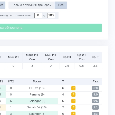
се
Только с текущим тренером
Все
Против команд со стоимостью от
до
ика обновлена
Макс ИТ
Мин ИТ
Ср ИТ
Т
Мин ИТ
Ср ИТ
Ср. Т
Соп
Соп
Соп
0
3
0
2.5
0.8
3.3
Т
1
ИТ
2
Гости
Т
Рез.
6
0
PDRM
(13)
6
Р
6:0
4
0
Penang
(9)
4
Р
4:0
0
6
Selangor
(3)
6
Р
0:6
1
1
Sabah FA
(10)
2
Р
1:1
2
3
Selangor
(3)
5
Р
2:3