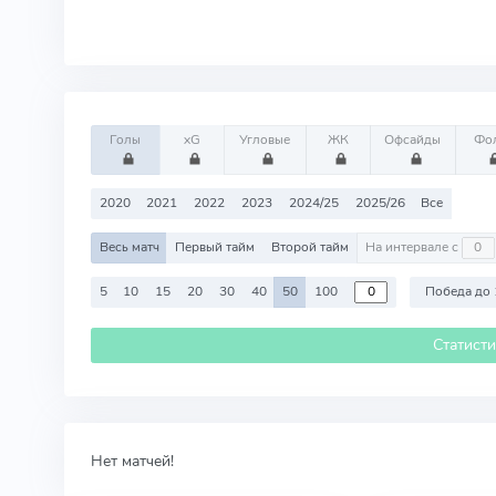
Голы
xG
Угловые
ЖК
Офсайды
Фо
2020
2021
2022
2023
2024/25
2025/26
Все
Весь матч
Первый тайм
Второй тайм
На интервале с
5
10
15
20
30
40
50
100
Победа до 
Статист
Нет матчей!