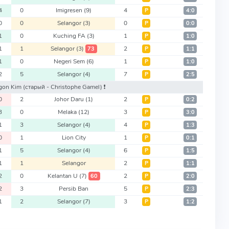
4
0
Imigresen
(9)
4
Р
4:0
0
0
Selangor
(3)
0
Р
0:0
1
0
Kuching FA
(3)
1
Р
1:0
1
1
Selangor
(3)
2
73
Р
1:1
1
0
Negeri Sem
(6)
1
Р
1:0
2
5
Selangor
(4)
7
Р
2:5
-gon Kim
(старый - Christophe Gamel)
❗️
0
2
Johor Daru
(1)
2
Р
0:2
3
0
Melaka
(12)
3
Р
3:0
1
3
Selangor
(4)
4
Р
1:3
0
1
Lion City
1
Р
0:1
1
5
Selangor
(4)
6
Р
1:5
1
1
Selangor
2
Р
1:1
2
0
Kelantan U
(7)
2
60
Р
2:0
2
3
Persib Ban
5
Р
2:3
1
2
Selangor
(7)
3
Р
1:2