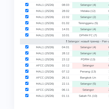
MAL1
(25/26)
08.03
Selangor
(4)
MAL1
(25/26)
28.02
Melaka
(12)
MAL1
(25/26)
22.02
Selangor
(2)
MAL1
(25/26)
01.02
Terengganu
(5)
MAL1
(25/26)
14.01
Selangor
(4)
MAL1
(25/26)
10.01
DPMM FC
(7)
❗️ Selangor: новый тренер - Pan
MAL1
(25/26)
04.01
Selangor
(4)
MAL1
(25/26)
28.12
Selangor
(4)
MAL1
(25/26)
23.12
PDRM
(13)
AFCC
(25/26)
10.12
Selangor
MAL1
(25/26)
07.12
Penang
(13)
AFCC
(25/26)
26.11
Bangkok Un
MAL1
(25/26)
22.11
Selangor
(5)
AFCC
(25/26)
06.11
Selangor
MAL1
(25/26)
01.11
Sabah FA
(10)