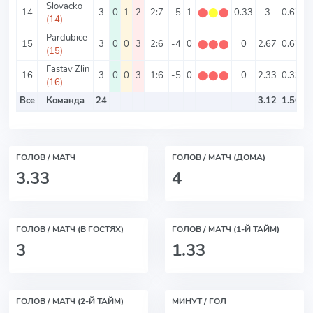
Slovacko
14
3
0
1
2
2:7
-5
1
⬤
⬤
⬤
0.33
3
0.67
2
(14)
Pardubice
15
3
0
0
3
2:6
-4
0
⬤
⬤
⬤
0
2.67
0.67
(15)
Fastav Zlin
16
3
0
0
3
1:6
-5
0
⬤
⬤
⬤
0
2.33
0.33
(16)
Все
Команда
24
3.12
1.56
ГОЛОВ / МАТЧ
ГОЛОВ / МАТЧ (ДОМА)
3.33
4
ГОЛОВ / МАТЧ (В ГОСТЯХ)
ГОЛОВ / МАТЧ (1-Й ТАЙМ)
3
1.33
ГОЛОВ / МАТЧ (2-Й ТАЙМ)
МИНУТ / ГОЛ