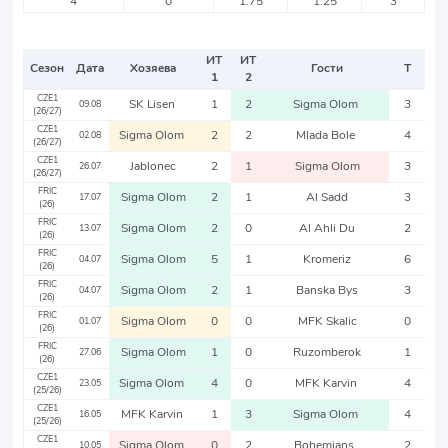
4
0
1.75
1.25
3
ИТ
ИТ
Сезон
Дата
Хозяева
Гости
Т
1
2
CZE1
SK Lisen
1
2
Sigma Olom
3
09.08
(26/27)
CZE1
Sigma Olom
2
2
Mlada Bole
4
02.08
(26/27)
CZE1
Jablonec
2
1
Sigma Olom
3
26.07
(26/27)
FRIC
Sigma Olom
2
1
Al Sadd
3
17.07
(26)
FRIC
Sigma Olom
2
0
Al Ahli Du
2
13.07
(26)
FRIC
Sigma Olom
5
1
Kromeriz
6
04.07
(26)
FRIC
Sigma Olom
2
1
Banska Bys
3
04.07
(26)
FRIC
Sigma Olom
0
0
MFK Skalic
0
01.07
(26)
FRIC
Sigma Olom
1
0
Ruzomberok
1
27.06
(26)
CZE1
Sigma Olom
4
0
MFK Karvin
4
23.05
(25/26)
CZE1
MFK Karvin
1
3
Sigma Olom
4
16.05
(25/26)
CZE1
Sigma Olom
0
2
Bohemians
2
10.05