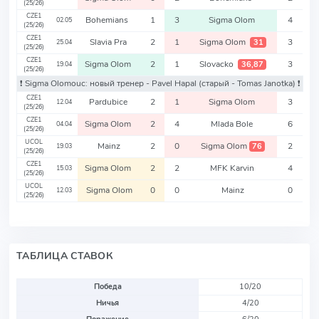
(25/26)
CZE1
Bohemians
1
3
Sigma Olom
4
02.05
(25/26)
CZE1
Slavia Pra
2
1
Sigma Olom
3
31
25.04
(25/26)
CZE1
Sigma Olom
2
1
Slovacko
3
36,87
19.04
(25/26)
❗️ Sigma Olomouc: новый тренер - Pavel Hapal
(старый - Tomas Janotka)
❗️
CZE1
Pardubice
2
1
Sigma Olom
3
12.04
(25/26)
CZE1
Sigma Olom
2
4
Mlada Bole
6
04.04
(25/26)
UCOL
Mainz
2
0
Sigma Olom
2
76
19.03
(25/26)
CZE1
Sigma Olom
2
2
MFK Karvin
4
15.03
(25/26)
UCOL
Sigma Olom
0
0
Mainz
0
12.03
(25/26)
ТАБЛИЦА СТАВОК
Победа
10/20
Ничья
4/20