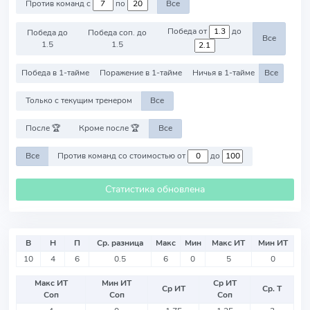
Против команд с
по
Все
Победа от
до
Победа до
Победа соп. до
Все
1.5
1.5
Победа в 1-тайме
Поражение в 1-тайме
Ничья в 1-тайме
Все
Только с текущим тренером
Все
После 🏆
Кроме после 🏆
Все
Все
Против команд со стоимостью от
до
Статистика обновлена
В
Н
П
Ср. разница
Макс
Мин
Макс ИТ
Мин ИТ
10
4
6
0.5
6
0
5
0
Макс ИТ
Мин ИТ
Ср ИТ
Ср ИТ
Ср. Т
Соп
Соп
Соп