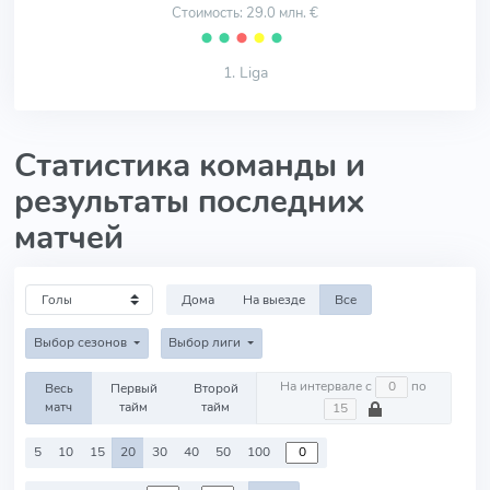
Стоимость: 29.0 млн. €
⬤
⬤
⬤
⬤
⬤
1. Liga
Статистика команды и
результаты последних
матчей
Дома
На выезде
Все
Выбор сезонов
Выбор лиги
На интервале с
по
Весь
Первый
Второй
матч
тайм
тайм
5
10
15
20
30
40
50
100