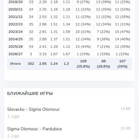
2019/20
33
2.39
1.18
1.21
9 (27%)
13 (39%)
11 (33%)
2020/21
34
2.35
1.18
1.18
11 (32%)
12 (35%)
11 (32%)
2021/22
34
2.53
1.32
1.21
11 (32%)
11 (32%)
12 (35%)
2022/23
35
2.86
1.51
1.34
12 (34%)
12 (34%)
11 (31%)
2023/24
32
2.91
1.31
1.59
10 (31%)
7 (22%)
15 (47%)
2024/25
35
2.89
1.37
1.51
12 (34%)
9 (26%)
14 (40%)
2025/26
34
2.41
1.29
1.12
15 (44%)
7 (21%)
12 (35%)
2026/27
3
3.33
1.67
1.67
1 (33%)
1 (33%)
1 (33%)
109
86
107
Итого
302
2.65
1.34
1.3
(35.8%)
(28.8%)
(35%)
БЛИЖАЙШИЕ ИГРЫ
Slovacko - Sigma Olomouc
14.08
1. Liga
Sigma Olomouc - Pardubice
22.08
1. Liga