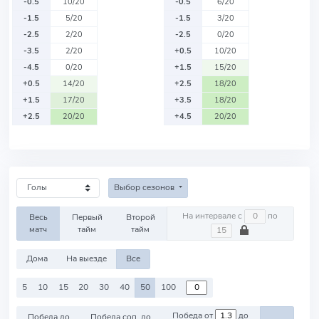
-0.5
10/20
-0.5
6/20
-1.5
5/20
-1.5
3/20
-2.5
2/20
-2.5
0/20
-3.5
2/20
+0.5
10/20
-4.5
0/20
+1.5
15/20
+0.5
14/20
+2.5
18/20
+1.5
17/20
+3.5
18/20
+2.5
20/20
+4.5
20/20
Выбор сезонов
На интервале с
по
Весь
Первый
Второй
матч
тайм
тайм
Дома
На выезде
Все
5
10
15
20
30
40
50
100
Победа от
до
Победа до
Победа соп. до