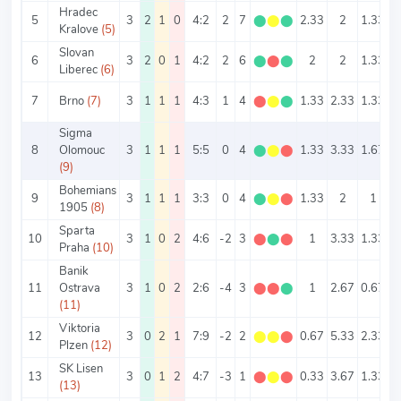
Hradec
5
3
2
1
0
4:2
2
7
⬤
⬤
⬤
2.33
2
1.33
0
Kralove
(5)
Slovan
6
3
2
0
1
4:2
2
6
⬤
⬤
⬤
2
2
1.33
0
Liberec
(6)
7
Brno
(7)
3
1
1
1
4:3
1
4
⬤
⬤
⬤
1.33
2.33
1.33
Sigma
8
Olomouc
3
1
1
1
5:5
0
4
⬤
⬤
⬤
1.33
3.33
1.67
1
(9)
Bohemians
9
3
1
1
1
3:3
0
4
⬤
⬤
⬤
1.33
2
1
1905
(8)
Sparta
10
3
1
0
2
4:6
-2
3
⬤
⬤
⬤
1
3.33
1.33
Praha
(10)
Banik
11
Ostrava
3
1
0
2
2:6
-4
3
⬤
⬤
⬤
1
2.67
0.67
(11)
Viktoria
12
3
0
2
1
7:9
-2
2
⬤
⬤
⬤
0.67
5.33
2.33
Plzen
(12)
SK Lisen
13
3
0
1
2
4:7
-3
1
⬤
⬤
⬤
0.33
3.67
1.33
2
(13)