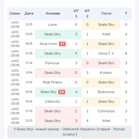
ИТ
ИТ
Сезон
Дата
Хозяева
Гости
Т
1
2
UKR3
Lisne
0
0
Skala Stry
0
23.05
(25/26)
UKR3
Skala Stry
3
1
Atlet
4
15.05
(25/26)
UKR3
Niva Vinni
1
1
Skala Stry
2
47
06.05
(25/26)
UKR3
Skala Stry
5
1
Nyva T. II
6
01.05
(25/26)
UKR3
Polissya
3
0
Skala Stry
3
27.04
(25/26)
UKR3
Skala Stry
0
3
Kulykiv
3
19.04
(25/26)
UKR3
Real Pharm
0
0
Skala Stry
0
13.04
(25/26)
UKR3
Skala Stry
4
1
Bukovyna
5
59
09.04
(25/26)
UKR3
Vilkhivtsi
1
1
Skala Stry
2
04.04
(25/26)
UKR3
Skala Stry
1
2
Uzhhorod
3
27.03
(25/26)
UKR3
Skala Stry
3
4
Atlet
7
20.03
(25/26)
❗️ Skala Stryi: новый тренер - Oleksandr Stepanov
(старый - Roman
Gnativ)
❗️