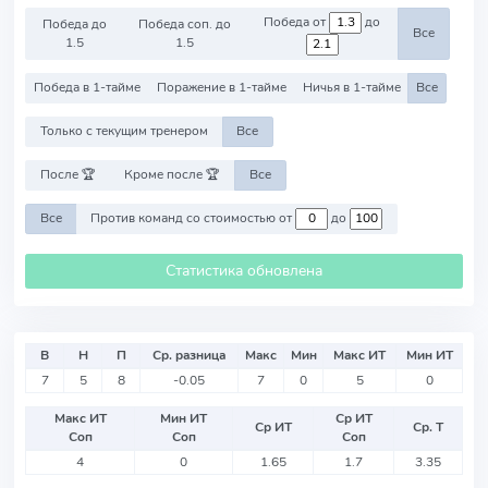
Победа от
до
Победа до
Победа соп. до
Все
1.5
1.5
Победа в 1-тайме
Поражение в 1-тайме
Ничья в 1-тайме
Все
Только с текущим тренером
Все
После 🏆
Кроме после 🏆
Все
Все
Против команд со стоимостью от
до
Статистика обновлена
В
Н
П
Ср. разница
Макс
Мин
Макс ИТ
Мин ИТ
7
5
8
-0.05
7
0
5
0
Макс ИТ
Мин ИТ
Ср ИТ
Ср ИТ
Ср. Т
Соп
Соп
Соп
4
0
1.65
1.7
3.35