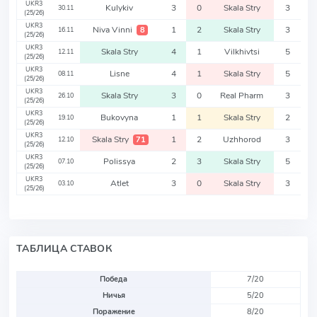
UKR3
Kulykiv
3
0
Skala Stry
3
30.11
(25/26)
UKR3
Niva Vinni
1
2
Skala Stry
3
8
16.11
(25/26)
UKR3
Skala Stry
4
1
Vilkhivtsi
5
12.11
(25/26)
UKR3
Lisne
4
1
Skala Stry
5
08.11
(25/26)
UKR3
Skala Stry
3
0
Real Pharm
3
26.10
(25/26)
UKR3
Bukovyna
1
1
Skala Stry
2
19.10
(25/26)
UKR3
Skala Stry
1
2
Uzhhorod
3
71
12.10
(25/26)
UKR3
Polissya
2
3
Skala Stry
5
07.10
(25/26)
UKR3
Atlet
3
0
Skala Stry
3
03.10
(25/26)
ТАБЛИЦА СТАВОК
Победа
7/20
Ничья
5/20
Поражение
8/20