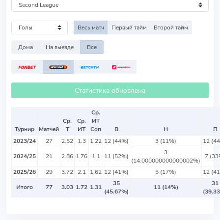
Весь матч
Первый тайм
Второй тайм
Дома
На выезде
Все
Статистика обновлена
Ср.
Ср.
Ср.
ИТ
Турнир
Матчей
Т
ИТ
Соп
В
Н
П
2023/24
27
2.52
1.3
1.22
12 (44%)
3 (11%)
12 (4
3
2024/25
21
2.86
1.76
1.1
11 (52%)
7 (33
(14.000000000000002%)
2025/26
29
3.72
2.1
1.62
12 (41%)
5 (17%)
12 (4
35
31
Итого
77
3.03
1.72
1.31
11 (14%)
(45.67%)
(39.3