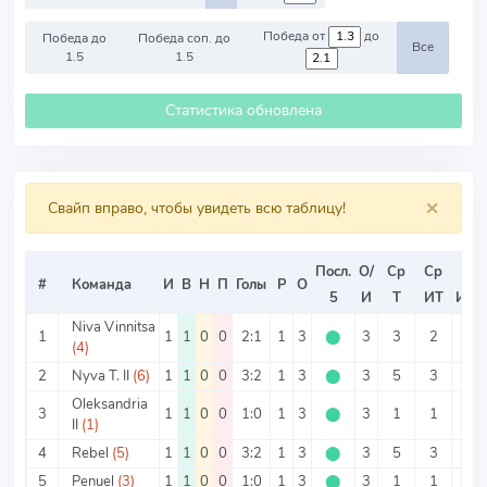
Победа от
до
Победа до
Победа соп. до
Все
1.5
1.5
Статистика обновлена
×
Свайп вправо, чтобы увидеть всю таблицу!
Посл.
О/
Ср
Ср
Ср
#
Команда
И
В
Н
П
Голы
Р
О
5
И
Т
ИТ
ИТ2
Niva Vinnitsa
1
1
1
0
0
2:1
1
3
⬤
3
3
2
1
(4)
2
Nyva T. II
(6)
1
1
0
0
3:2
1
3
⬤
3
5
3
2
Oleksandria
3
1
1
0
0
1:0
1
3
⬤
3
1
1
0
II
(1)
4
Rebel
(5)
1
1
0
0
3:2
1
3
⬤
3
5
3
2
5
Penuel
(3)
1
1
0
0
1:0
1
3
⬤
3
1
1
0