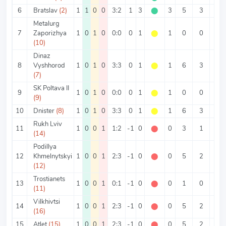
6
Bratslav
(2)
1
1
0
0
3:2
1
3
⬤
3
5
3
2
Metalurg
7
Zaporizhya
1
0
1
0
0:0
0
1
⬤
1
0
0
0
(10)
Dinaz
8
Vyshhorod
1
0
1
0
3:3
0
1
⬤
1
6
3
3
(7)
SK Poltava II
9
1
0
1
0
0:0
0
1
⬤
1
0
0
0
(9)
10
Dnister
(8)
1
0
1
0
3:3
0
1
⬤
1
6
3
3
Rukh Lviv
11
1
0
0
1
1:2
-1
0
⬤
0
3
1
2
(14)
Podillya
12
Khmelnytskyi
1
0
0
1
2:3
-1
0
⬤
0
5
2
3
(12)
Trostianets
13
1
0
0
1
0:1
-1
0
⬤
0
1
0
1
(11)
Vilkhivtsi
14
1
0
0
1
2:3
-1
0
⬤
0
5
2
3
(16)
15
Atlet
(15)
1
0
0
1
2:3
-1
0
⬤
0
5
2
3