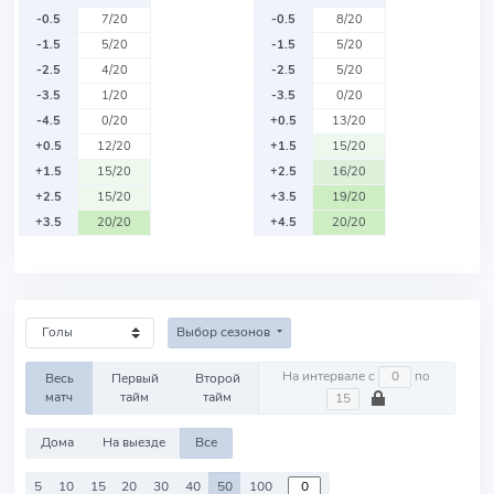
-0.5
7/20
-0.5
8/20
-1.5
5/20
-1.5
5/20
-2.5
4/20
-2.5
5/20
-3.5
1/20
-3.5
0/20
-4.5
0/20
+0.5
13/20
+0.5
12/20
+1.5
15/20
+1.5
15/20
+2.5
16/20
+2.5
15/20
+3.5
19/20
+3.5
20/20
+4.5
20/20
Выбор сезонов
На интервале с
по
Весь
Первый
Второй
матч
тайм
тайм
Дома
На выезде
Все
5
10
15
20
30
40
50
100