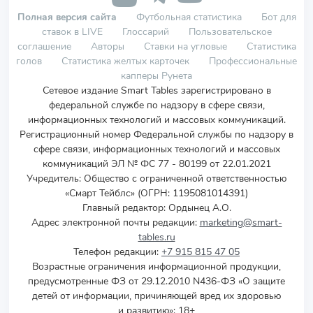
Полная версия сайта
Футбольная статистика
Бот для
ставок в LIVE
Глоссарий
Пользовательское
соглашение
Авторы
Ставки на угловые
Статистика
голов
Статистика желтых карточек
Профессиональные
капперы Рунета
Сетевое издание Smart Tables зарегистрировано в
федеральной службе по надзору в сфере связи,
информационных технологий и массовых коммуникаций.
Регистрационный номер Федеральной службы по надзору в
сфере связи, информационных технологий и массовых
коммуникаций ЭЛ № ФС 77 - 80199 от 22.01.2021
Учредитель
:
Общество с ограниченной ответственностью
«Смарт Тейблс» (ОГРН: 1195081014391)
Главный редактор: Ордынец А.О.
Адрес электронной почты редакции:
marketing@smart-
tables.ru
Телефон редакции:
+7 915 815 47 05
Возрастные ограничения информационной продукции,
предусмотренные ФЗ от 29.12.2010 N436-ФЗ «О защите
детей от информации, причиняющей вред их здоровью
и развитию»: 18+