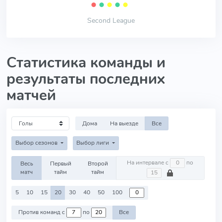
⬤
⬤
⬤
⬤
⬤
Second League
Статистика команды и
результаты последних
матчей
Дома
На выезде
Все
Выбор сезонов
Выбор лиги
На интервале с
по
Весь
Первый
Второй
матч
тайм
тайм
5
10
15
20
30
40
50
100
Против команд с
по
Все