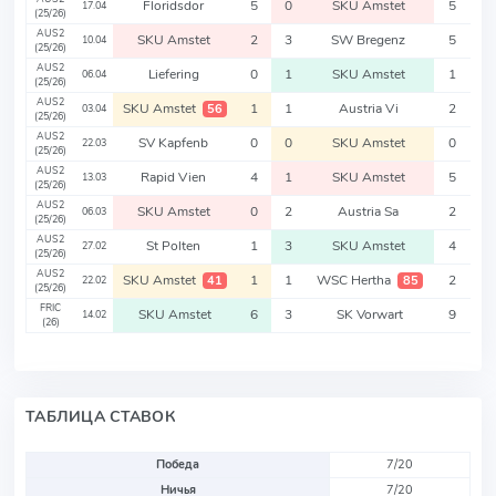
Floridsdor
5
0
SKU Amstet
5
17.04
(25/26)
AUS2
SKU Amstet
2
3
SW Bregenz
5
10.04
(25/26)
AUS2
Liefering
0
1
SKU Amstet
1
06.04
(25/26)
AUS2
SKU Amstet
1
1
Austria Vi
2
56
03.04
(25/26)
AUS2
SV Kapfenb
0
0
SKU Amstet
0
22.03
(25/26)
AUS2
Rapid Vien
4
1
SKU Amstet
5
13.03
(25/26)
AUS2
SKU Amstet
0
2
Austria Sa
2
06.03
(25/26)
AUS2
St Polten
1
3
SKU Amstet
4
27.02
(25/26)
AUS2
SKU Amstet
1
1
WSC Hertha
2
41
85
22.02
(25/26)
FRIC
SKU Amstet
6
3
SK Vorwart
9
14.02
(26)
ТАБЛИЦА СТАВОК
Победа
7/20
Ничья
7/20