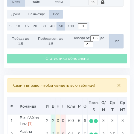
матч
тайм
тайм
Дома
На выезде
Все
5
10
15
20
30
40
50
100
Победа от
до
Победа до
Победа соп. до
Все
1.5
1.5
Статистика обновлена
×
Свайп вправо, чтобы увидеть всю таблицу!
Посл.
О/
Ср
Ср
С
#
Команда
И
В
Н
П
Голы
Р
О
5
И
Т
ИТ
ИТ
Blau Weiss
1
2
2
0
0
6:0
6
6
⬤
⬤
3
3
3
0
Linz
(1)
Austria