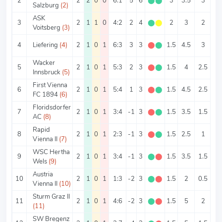
2
2
2
0
0
6:1
5
6
⬤
⬤
3
3.5
3
0.
Salzburg
(2)
ASK
3
2
1
1
0
4:2
2
4
⬤
⬤
2
3
2
1
Voitsberg
(3)
4
Liefering
(4)
2
1
0
1
6:3
3
3
⬤
⬤
1.5
4.5
3
1.
Wacker
5
2
1
0
1
5:3
2
3
⬤
⬤
1.5
4
2.5
1.
Innsbruck
(5)
First Vienna
6
2
1
0
1
5:4
1
3
⬤
⬤
1.5
4.5
2.5
2
FC 1894
(6)
Floridsdorfer
7
2
1
0
1
3:4
-1
3
⬤
⬤
1.5
3.5
1.5
2
AC
(8)
Rapid
8
2
1
0
1
2:3
-1
3
⬤
⬤
1.5
2.5
1
1.
Vienna II
(7)
WSC Hertha
9
2
1
0
1
3:4
-1
3
⬤
⬤
1.5
3.5
1.5
2
Wels
(9)
Austria
10
2
1
0
1
1:3
-2
3
⬤
⬤
1.5
2
0.5
1.
Vienna II
(10)
Sturm Graz II
11
2
1
0
1
4:6
-2
3
⬤
⬤
1.5
5
2
3
(11)
SW Bregenz