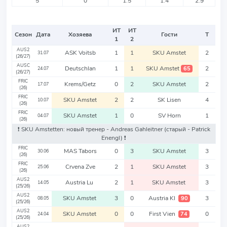
5
0
1.5
1.4
2.9
ИТ
ИТ
Сезон
Дата
Хозяева
Гости
Т
1
2
AUS2
ASK Voitsb
1
1
SKU Amstet
2
31.07
(26/27)
AUSC
Deutschlan
1
1
SKU Amstet
2
65
24.07
(26/27)
FRIC
Krems/Getz
0
2
SKU Amstet
2
17.07
(26)
FRIC
SKU Amstet
2
2
SK Lisen
4
10.07
(26)
FRIC
SKU Amstet
1
0
SV Horn
1
04.07
(26)
❗️ SKU Amstetten: новый тренер - Andreas Gahleitner
(старый - Patrick
Enengl)
❗️
FRIC
MAS Tabors
0
3
SKU Amstet
3
30.06
(26)
FRIC
Crvena Zve
2
1
SKU Amstet
3
25.06
(26)
AUS2
Austria Lu
2
1
SKU Amstet
3
14.05
(25/26)
AUS2
SKU Amstet
3
0
Austria Kl
3
90
08.05
(25/26)
AUS2
SKU Amstet
0
0
First Vien
0
74
24.04
(25/26)
AUS2