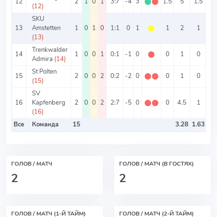
12
2
1
0
1
3:7
-4
3
⬤
⬤
1.5
5
1.5
3.
(12)
SKU
13
Amstetten
1
0
1
0
1:1
0
1
⬤
1
2
1
1
(13)
Trenkwalder
14
1
0
0
1
0:1
-1
0
⬤
0
1
0
1
Admira
(14)
St Polten
15
2
0
0
2
0:2
-2
0
⬤
⬤
0
1
0
1
(15)
SV
16
Kapfenberg
2
0
0
2
2:7
-5
0
⬤
⬤
0
4.5
1
3.
(16)
Все
Команда
15
3.28
1.63
ГОЛОВ / МАТЧ
ГОЛОВ / МАТЧ (В ГОСТЯХ)
2
2
ГОЛОВ / МАТЧ (1-Й ТАЙМ)
ГОЛОВ / МАТЧ (2-Й ТАЙМ)