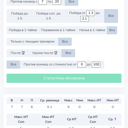
Против команд с
по
Все
Победа от
до
Победа до
Победа соп. до
Все
1.5
1.5
Победа в 1-тайме
Поражение в 1-тайме
Ничья в 1-тайме
Все
Только с текущим тренером
Все
После 🏆
Кроме после 🏆
Все
Все
Против команд со стоимостью от
до
Статистика обновлена
В
Н
П
Ср. разница
Макс
Мин
Макс ИТ
Мин ИТ
7
7
6
0.1
9
0
6
0
Макс ИТ
Мин ИТ
Ср ИТ
Ср ИТ
Ср. Т
Соп
Соп
Соп