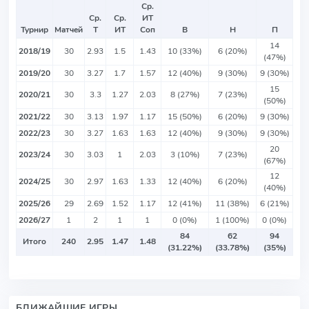
Ср.
Ср.
Ср.
ИТ
Турнир
Матчей
Т
ИТ
Соп
В
Н
П
14
2018/19
30
2.93
1.5
1.43
10 (33%)
6 (20%)
(47%)
2019/20
30
3.27
1.7
1.57
12 (40%)
9 (30%)
9 (30%)
15
2020/21
30
3.3
1.27
2.03
8 (27%)
7 (23%)
(50%)
2021/22
30
3.13
1.97
1.17
15 (50%)
6 (20%)
9 (30%)
2022/23
30
3.27
1.63
1.63
12 (40%)
9 (30%)
9 (30%)
20
2023/24
30
3.03
1
2.03
3 (10%)
7 (23%)
(67%)
12
2024/25
30
2.97
1.63
1.33
12 (40%)
6 (20%)
(40%)
2025/26
29
2.69
1.52
1.17
12 (41%)
11 (38%)
6 (21%)
2026/27
1
2
1
1
0 (0%)
1 (100%)
0 (0%)
84
62
94
Итого
240
2.95
1.47
1.48
(31.22%)
(33.78%)
(35%)
БЛИЖАЙШИЕ ИГРЫ