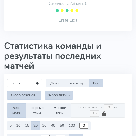
Стоимость: 2.8 млн. €
⬤
⬤
⬤
⬤
⬤
Erste Liga
Статистика команды и
результаты последних
матчей
Дома
На выезде
Все
Выбор сезонов
Выбор лиги
На интервале с
по
Весь
Первый
Второй
матч
тайм
тайм
5
10
15
20
30
40
50
100