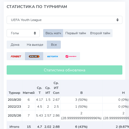
СТАТИСТИКА ПО ТУРНИРАМ
Весь матч
Первый тайм
Второй тайм
Дома
На выезде
Все
Статистика обновлена
Ср.
Ср.
Ср.
ИТ
Турнир
Матчей
Т
ИТ
Соп
В
Н
2019/20
6
4.17
1.5
2.67
3 (50%)
0 (0%)
2022/23
2
4.5
2
2.5
1 (50%)
0 (0%)
2
2
2025/26
7
5.43
2.57
2.86
(28.999999999999996%)
(28.999999999
Итого
15
4.7
2.02
2.68
6 (43%)
2 (9.67