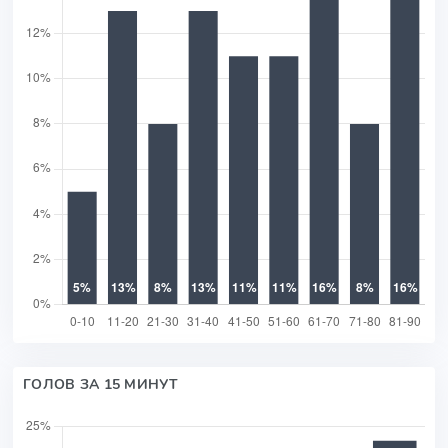
ГОЛОВ ЗА 15 МИНУТ