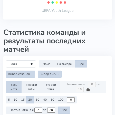
⬤
⬤
⬤
⬤
⬤
UEFA Youth League
Статистика команды и
результаты последних
матчей
Дома
На выезде
Все
Выбор сезонов
Выбор лиги
На интервале с
по
Весь
Первый
Второй
матч
тайм
тайм
5
10
15
20
30
40
50
100
Против команд с
по
Все