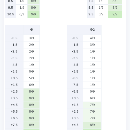
8.5
1/9
8/9
7.5
1/9
8/9
9.5
1/9
8/9
8.5
1/9
8/9
10.5
0/9
9/9
9.5
0/9
9/9
Ф
Ф2
-0.5
3/9
-0.5
4/9
-1.5
2/9
-1.5
3/9
-2.5
2/9
-2.5
1/9
-3.5
2/9
-3.5
1/9
-4.5
1/9
-4.5
1/9
-5.5
0/9
-5.5
1/9
+0.5
5/9
-6.5
1/9
+1.5
6/9
-7.5
1/9
+2.5
8/9
-8.5
0/9
+3.5
8/9
+0.5
6/9
+4.5
8/9
+1.5
7/9
+5.5
8/9
+2.5
7/9
+6.5
8/9
+3.5
7/9
+7.5
8/9
+4.5
8/9