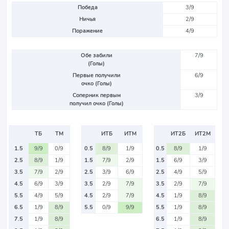
Победа
3/9
Ничья
2/9
Поражение
4/9
Обе забили
7/9
(Голы)
Первые получили
6/9
очко (Голы)
Соперник первым
3/9
получил очко (Голы)
ТБ
ТМ
ИТБ
ИТМ
ИТ2Б
ИТ2М
1.5
9/9
0/9
0.5
8/9
1/9
0.5
8/9
1/9
2.5
8/9
1/9
1.5
7/9
2/9
1.5
6/9
3/9
3.5
7/9
2/9
2.5
3/9
6/9
2.5
4/9
5/9
4.5
6/9
3/9
3.5
2/9
7/9
3.5
2/9
7/9
5.5
4/9
5/9
4.5
2/9
7/9
4.5
1/9
8/9
6.5
1/9
8/9
5.5
0/9
9/9
5.5
1/9
8/9
7.5
1/9
8/9
6.5
1/9
8/9