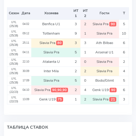
ИТ
ИТ
Сезон
Дата
Хозяева
Гости
Т
1
2
UYL
Benfica U1
3
2
Slavia Pra
5
90
04.02
(25/26)
UYL
Tottenham
9
1
Slavia Pra
10
09.12
(25/26)
UYL
Slavia Pra
3
3
Ath Bilbao
6
80
25.11
(25/26)
UYL
Slavia Pra
5
1
Arsenal U1
6
04.11
(25/26)
UYL
Atalanta U
2
0
Slavia Pra
2
22.10
(25/26)
UYL
Inter Mila
2
2
Slavia Pra
4
30.09
(25/26)
UYL
Slavia Pra
5
0
Bodo/Glimt
5
17.09
(25/26)
UYL
Slavia Pra
2
4
Genk U19
6
90,90,90
90
04.10
(22/23)
UYL
Genk U19
1
2
Slavia Pra
3
75
21
13.09
(22/23)
ТАБЛИЦА СТАВОК