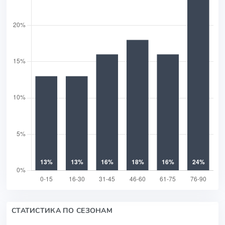
СТАТИСТИКА ПО СЕЗОНАМ