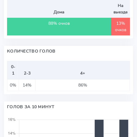
На
Дома
выезде
88% очков
13%
очков
КОЛИЧЕСТВО ГОЛОВ
0-
1
2-3
4+
0%
14%
86%
ГОЛОВ ЗА 10 МИНУТ