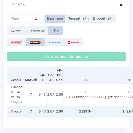
Весь матч
Первый тайм
Второй тайм
Дома
На выезде
Все
Статистика обновлена
Ср.
Ср.
Ср.
ИТ
Сезон
Матчей
Т
ИТ
Соп
В
Н
Europe:
UEFA
2
2
7
5.43
2.57
2.86
Youth
(28.999999999999996%)
(28.99999999
League
Итого
7
5.43
2.57
2.86
2 (29%)
2 (29