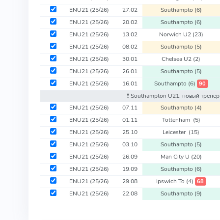
ENU21
(25/26)
27.02
Southampto
(6)
ENU21
(25/26)
20.02
Southampto
(6)
ENU21
(25/26)
13.02
Norwich U2
(23)
ENU21
(25/26)
08.02
Southampto
(5)
ENU21
(25/26)
30.01
Chelsea U2
(2)
ENU21
(25/26)
26.01
Southampto
(5)
ENU21
(25/26)
16.01
Southampto
(6)
90
❗️ Southampton U21: новый тренер
ENU21
(25/26)
07.11
Southampto
(4)
ENU21
(25/26)
01.11
Tottenham
(5)
ENU21
(25/26)
25.10
Leicester
(15)
ENU21
(25/26)
03.10
Southampto
(5)
ENU21
(25/26)
26.09
Man City U
(20)
ENU21
(25/26)
19.09
Southampto
(6)
ENU21
(25/26)
29.08
Ipswich To
(4)
68
ENU21
(25/26)
22.08
Southampto
(9)