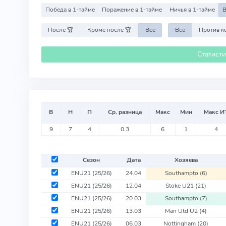
Победа в 1-тайме
Поражение в 1-тайме
Ничья в 1-тайме
В
После 🏆
Кроме после 🏆
Все
Все
Статист
В
Н
П
Ср. разница
Макс
Мин
Макс И
9
7
4
0.3
6
1
4
Сезон
Дата
Хозяева
ENU21
(25/26)
24.04
Southampto
(6)
ENU21
(25/26)
12.04
Stoke U21
(21)
ENU21
(25/26)
20.03
Southampto
(7)
ENU21
(25/26)
13.03
Man Utd U2
(4)
ENU21
(25/26)
06.03
Nottingham
(20)