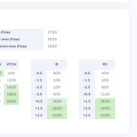
 (Голы)
17/20
 очко (Голы)
10/20
учил очко (Голы)
10/20
Б
ИТ2М
Ф
Ф2
0
2/20
-0.5
9/20
-0.5
4/20
0
12/20
-1.5
2/20
-1.5
2/20
0
16/20
-2.5
1/20
-2.5
0/20
0
19/20
-3.5
0/20
+0.5
11/20
0
20/20
+0.5
16/20
+1.5
18/20
+1.5
18/20
+2.5
19/20
+2.5
20/20
+3.5
20/20