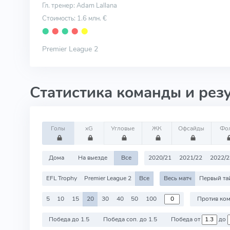
Гл. тренер: Adam Lallana
Стоимость: 1.6 млн. €
⬤
⬤
⬤
⬤
⬤
Premier League 2
Статистика команды и рез
Голы
xG
Угловые
ЖК
Офсайды
Фо
Дома
На выезде
Все
2020/21
2021/22
2022/2
EFL Trophy
Premier League 2
Все
Весь матч
Первый та
5
10
15
20
30
40
50
100
Победа до 1.5
Победа соп. до 1.5
Победа от
до