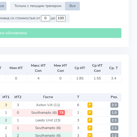
се
Только с текущим тренером
Все
Против команд со стоимостью от
до
ика обновлена
Макс ИТ
Мин ИТ
Ср ИТ
Т
Мин ИТ
Ср ИТ
Ср. Т
Соп
Соп
Соп
0
4
0
1.85
1.55
3.4
ИТ
1
ИТ
2
Гости
Т
Рез.
3
3
Aston Vill
(11)
6
Р
3:3
1
0
Southampto
(6)
1
78
Р
1:0
2
1
Leeds Unit
(23)
3
Р
2:1
2
1
Southampto
(6)
3
Р
2:1
1
2
Southampto
(6)
3
Р
1:2