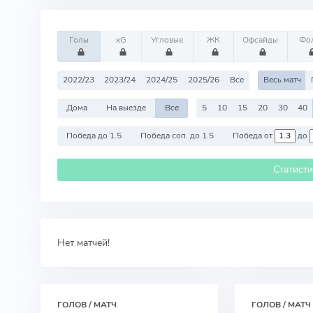
Голы
xG
Угловые
ЖК
Офсайды
Фо
2022/23
2023/24
2024/25
2025/26
Все
Весь матч
Дома
На выезде
Все
5
10
15
20
30
40
Победа до 1.5
Победа соп. до 1.5
Победа от
до
Статист
Нет матчей!
ГОЛОВ / МАТЧ
ГОЛОВ / МАТЧ