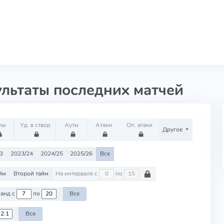
ультаты последних матчей
лы
Уд. в створ
Ауты
Атаки
Оп. атаки
Другое
3
2023/24
2024/25
2025/26
Все
йм
Второй тайм
На интервале с
по
Против команд с
по
Все
Все