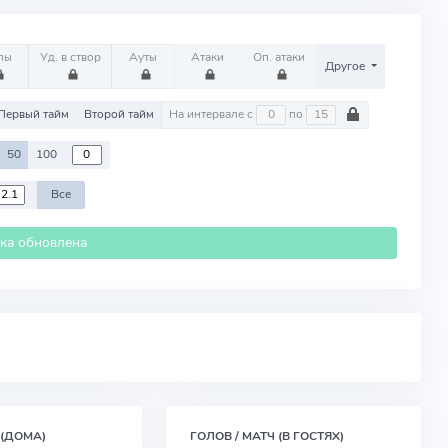
лы
Уд. в створ
Ауты
Атаки
Оп. атаки
Другое
Первый тайм
Второй тайм
На интервале с
по
50
100
Все
ика обновлена
 (ДОМА)
ГОЛОВ / МАТЧ (В ГОСТЯХ)