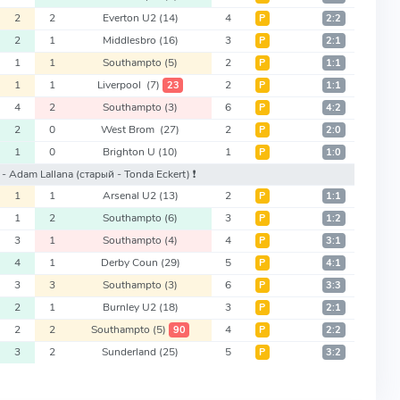
2
2
Everton U2
(14)
4
Р
2:2
2
1
Middlesbro
(16)
3
Р
2:1
1
1
Southampto
(5)
2
Р
1:1
1
1
Liverpool
(7)
2
23
Р
1:1
4
2
Southampto
(3)
6
Р
4:2
2
0
West Brom
(27)
2
Р
2:0
1
0
Brighton U
(10)
1
Р
1:0
 - Adam Lallana
(старый - Tonda Eckert)
❗️
1
1
Arsenal U2
(13)
2
Р
1:1
1
2
Southampto
(6)
3
Р
1:2
3
1
Southampto
(4)
4
Р
3:1
4
1
Derby Coun
(29)
5
Р
4:1
3
3
Southampto
(3)
6
Р
3:3
2
1
Burnley U2
(18)
3
Р
2:1
2
2
Southampto
(5)
4
90
Р
2:2
3
2
Sunderland
(25)
5
Р
3:2