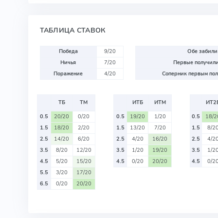
ТАБЛИЦА СТАВОК
Победа
9/20
Обе забили
Ничья
7/20
Первые получили
Поражение
4/20
Соперник первым пол
ТБ
ТМ
ИТБ
ИТМ
ИТ2
0.5
20/20
0/20
0.5
19/20
1/20
0.5
18/2
1.5
18/20
2/20
1.5
13/20
7/20
1.5
8/2
2.5
14/20
6/20
2.5
4/20
16/20
2.5
4/2
3.5
8/20
12/20
3.5
1/20
19/20
3.5
1/2
4.5
5/20
15/20
4.5
0/20
20/20
4.5
0/2
5.5
3/20
17/20
6.5
0/20
20/20