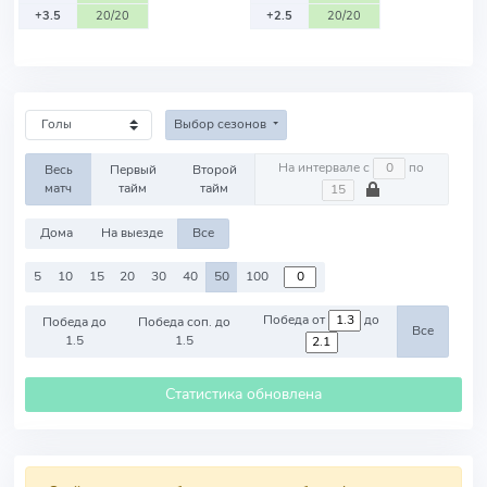
+3.5
20/20
+2.5
20/20
Выбор сезонов
На интервале с
по
Весь
Первый
Второй
матч
тайм
тайм
Дома
На выезде
Все
5
10
15
20
30
40
50
100
Победа от
до
Победа до
Победа соп. до
Все
1.5
1.5
Статистика обновлена