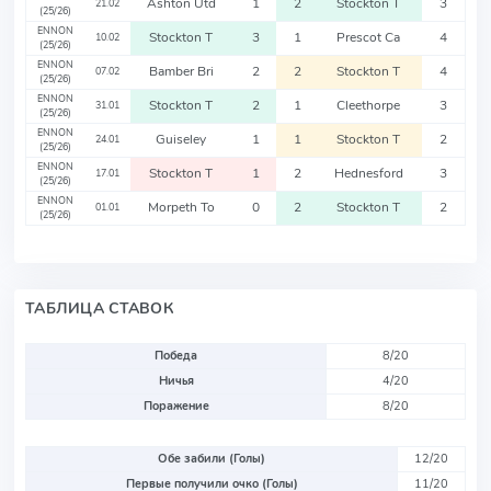
Ashton Utd
1
2
Stockton T
3
21.02
(25/26)
ENNON
Stockton T
3
1
Prescot Ca
4
10.02
(25/26)
ENNON
Bamber Bri
2
2
Stockton T
4
07.02
(25/26)
ENNON
Stockton T
2
1
Cleethorpe
3
31.01
(25/26)
ENNON
Guiseley
1
1
Stockton T
2
24.01
(25/26)
ENNON
Stockton T
1
2
Hednesford
3
17.01
(25/26)
ENNON
Morpeth To
0
2
Stockton T
2
01.01
(25/26)
ТАБЛИЦА СТАВОК
Победа
8/20
Ничья
4/20
Поражение
8/20
Обе забили (Голы)
12/20
Первые получили очко (Голы)
11/20