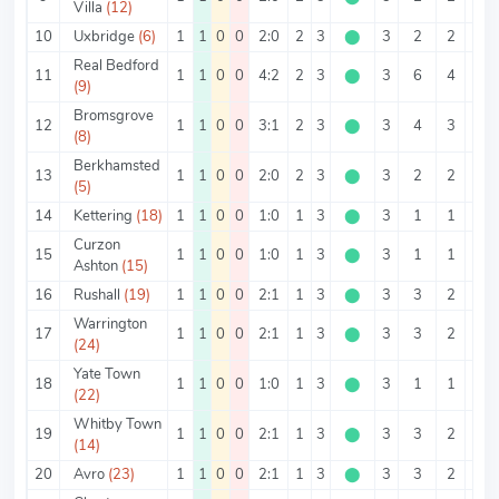
Villa
(12)
10
Uxbridge
(6)
1
1
0
0
2:0
2
3
⬤
3
2
2
0
Real Bedford
11
1
1
0
0
4:2
2
3
⬤
3
6
4
2
(9)
Bromsgrove
12
1
1
0
0
3:1
2
3
⬤
3
4
3
1
(8)
Berkhamsted
13
1
1
0
0
2:0
2
3
⬤
3
2
2
0
(5)
14
Kettering
(18)
1
1
0
0
1:0
1
3
⬤
3
1
1
0
Curzon
15
1
1
0
0
1:0
1
3
⬤
3
1
1
0
Ashton
(15)
16
Rushall
(19)
1
1
0
0
2:1
1
3
⬤
3
3
2
1
Warrington
17
1
1
0
0
2:1
1
3
⬤
3
3
2
1
(24)
Yate Town
18
1
1
0
0
1:0
1
3
⬤
3
1
1
0
(22)
Whitby Town
19
1
1
0
0
2:1
1
3
⬤
3
3
2
1
(14)
20
Avro
(23)
1
1
0
0
2:1
1
3
⬤
3
3
2
1