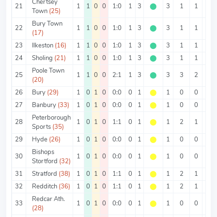
Chertsey
21
1
1
0
0
1:0
1
3
⬤
3
1
1
0
Town
(25)
Bury Town
22
1
1
0
0
1:0
1
3
⬤
3
1
1
0
(17)
23
Ilkeston
(16)
1
1
0
0
1:0
1
3
⬤
3
1
1
0
24
Sholing
(21)
1
1
0
0
1:0
1
3
⬤
3
1
1
0
Poole Town
25
1
1
0
0
2:1
1
3
⬤
3
3
2
1
(20)
26
Bury
(29)
1
0
1
0
0:0
0
1
⬤
1
0
0
0
27
Banbury
(33)
1
0
1
0
0:0
0
1
⬤
1
0
0
0
Peterborough
28
1
0
1
0
1:1
0
1
⬤
1
2
1
1
Sports
(35)
29
Hyde
(26)
1
0
1
0
0:0
0
1
⬤
1
0
0
0
Bishops
30
1
0
1
0
0:0
0
1
⬤
1
0
0
0
Stortford
(32)
31
Stratford
(38)
1
0
1
0
1:1
0
1
⬤
1
2
1
1
32
Redditch
(36)
1
0
1
0
1:1
0
1
⬤
1
2
1
1
Redcar Ath.
33
1
0
1
0
0:0
0
1
⬤
1
0
0
0
(28)