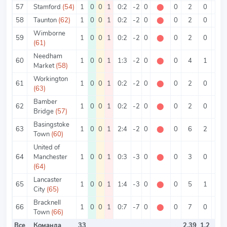
57
Stamford
(54)
1
0
0
1
0:2
-2
0
⬤
0
2
0
2
58
Taunton
(62)
1
0
0
1
0:2
-2
0
⬤
0
2
0
2
Wimborne
59
1
0
0
1
0:2
-2
0
⬤
0
2
0
2
(61)
Needham
60
1
0
0
1
1:3
-2
0
⬤
0
4
1
3
Market
(58)
Workington
61
1
0
0
1
0:2
-2
0
⬤
0
2
0
2
(63)
Bamber
62
1
0
0
1
0:2
-2
0
⬤
0
2
0
2
Bridge
(57)
Basingstoke
63
1
0
0
1
2:4
-2
0
⬤
0
6
2
4
Town
(60)
United of
64
Manchester
1
0
0
1
0:3
-3
0
⬤
0
3
0
3
(64)
Lancaster
65
1
0
0
1
1:4
-3
0
⬤
0
5
1
4
City
(65)
Bracknell
66
1
0
0
1
0:7
-7
0
⬤
0
7
0
7
Town
(66)
Все
Команда
33
2.39
1.2