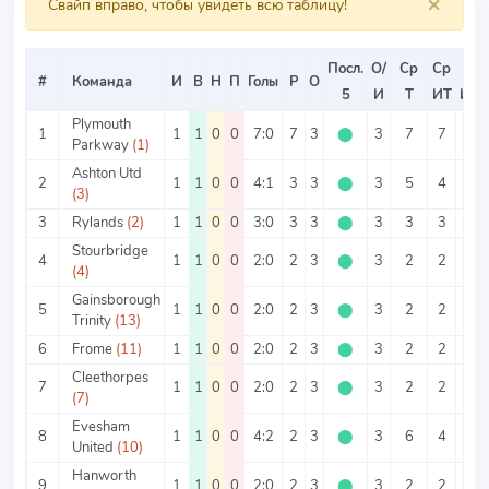
×
Свайп вправо, чтобы увидеть всю таблицу!
Посл.
О/
Ср
Ср
Ср
#
Команда
И
В
Н
П
Голы
Р
О
5
И
Т
ИТ
ИТ2
Plymouth
1
1
1
0
0
7:0
7
3
⬤
3
7
7
0
Parkway
(1)
Ashton Utd
2
1
1
0
0
4:1
3
3
⬤
3
5
4
1
(3)
3
Rylands
(2)
1
1
0
0
3:0
3
3
⬤
3
3
3
0
Stourbridge
4
1
1
0
0
2:0
2
3
⬤
3
2
2
0
(4)
Gainsborough
5
1
1
0
0
2:0
2
3
⬤
3
2
2
0
Trinity
(13)
6
Frome
(11)
1
1
0
0
2:0
2
3
⬤
3
2
2
0
Cleethorpes
7
1
1
0
0
2:0
2
3
⬤
3
2
2
0
(7)
Evesham
8
1
1
0
0
4:2
2
3
⬤
3
6
4
2
United
(10)
Hanworth
9
1
1
0
0
2:0
2
3
⬤
3
2
2
0