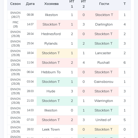
ИТ
ИТ
Сезон
Дата
Хозяева
Гости
Т
1
2
ENNON
Ilkeston
1
0
Stockton T
1
08.08
(26/27)
FRIC
Stockton T
1
3
Darlington
4
14.07
(26)
ENNON
Hednesford
2
0
Stockton T
2
28.04
(25/26)
ENNON
Rylands
1
2
Stockton T
3
25.04
(25/26)
ENNON
Stockton T
1
1
Lancaster
2
18.04
(25/26)
ENNON
Stockton T
2
4
Rushall
6
11.04
(25/26)
ENNON
Hebburn To
1
0
Stockton T
1
06.04
(25/26)
ENNON
Stockton T
1
0
Gainsborou
1
03.04
(25/26)
ENNON
Hyde
3
0
Stockton T
3
28.03
(25/26)
ENNON
Stockton T
2
1
Warrington
3
21.03
(25/26)
ENNON
Ilkeston
0
1
Stockton T
1
14.03
(25/26)
ENNON
Stockton T
2
3
United of
5
07.03
(25/26)
ENNON
Leek Town
0
0
Stockton T
0
28.02
(25/26)
ENNON