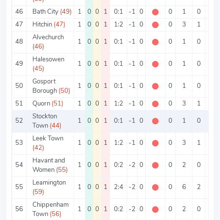
46
Bath City
(49)
1
0
0
1
0:1
-1
0
⬤
0
1
0
1
47
Hitchin
(47)
1
0
0
1
1:2
-1
0
⬤
0
3
1
2
Alvechurch
48
1
0
0
1
0:1
-1
0
⬤
0
1
0
1
(46)
Halesowen
49
1
0
0
1
0:1
-1
0
⬤
0
1
0
1
(45)
Gosport
50
1
0
0
1
0:1
-1
0
⬤
0
1
0
1
Borough
(50)
51
Quorn
(51)
1
0
0
1
1:2
-1
0
⬤
0
3
1
2
Stockton
52
1
0
0
1
0:1
-1
0
⬤
0
1
0
1
Town
(44)
Leek Town
53
1
0
0
1
1:2
-1
0
⬤
0
3
1
2
(42)
Havant and
54
1
0
0
1
0:2
-2
0
⬤
0
2
0
2
Women
(55)
Leamington
55
1
0
0
1
2:4
-2
0
⬤
0
6
2
4
(59)
Chippenham
56
1
0
0
1
0:2
-2
0
⬤
0
2
0
2
Town
(56)