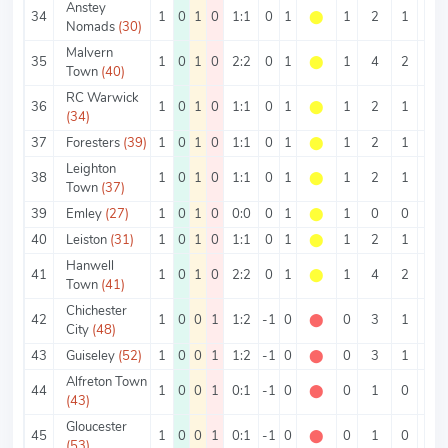
Anstey
34
1
0
1
0
1:1
0
1
⬤
1
2
1
1
Nomads
(30)
Malvern
35
1
0
1
0
2:2
0
1
⬤
1
4
2
2
Town
(40)
RC Warwick
36
1
0
1
0
1:1
0
1
⬤
1
2
1
1
(34)
37
Foresters
(39)
1
0
1
0
1:1
0
1
⬤
1
2
1
1
Leighton
38
1
0
1
0
1:1
0
1
⬤
1
2
1
1
Town
(37)
39
Emley
(27)
1
0
1
0
0:0
0
1
⬤
1
0
0
0
40
Leiston
(31)
1
0
1
0
1:1
0
1
⬤
1
2
1
1
Hanwell
41
1
0
1
0
2:2
0
1
⬤
1
4
2
2
Town
(41)
Chichester
42
1
0
0
1
1:2
-1
0
⬤
0
3
1
2
City
(48)
43
Guiseley
(52)
1
0
0
1
1:2
-1
0
⬤
0
3
1
2
Alfreton Town
44
1
0
0
1
0:1
-1
0
⬤
0
1
0
1
(43)
Gloucester
45
1
0
0
1
0:1
-1
0
⬤
0
1
0
1
(53)