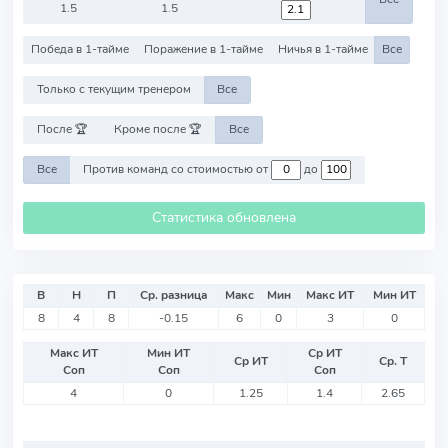
1.5
1.5
Победа в 1-тайме
Поражение в 1-тайме
Ничья в 1-тайме
Все
Только с текущим тренером
Все
После 🏆
Кроме после 🏆
Все
Все
Против команд со стоимостью от
до
Статистика обновлена
В
Н
П
Ср. разница
Макс
Мин
Макс ИТ
Мин ИТ
8
4
8
-0.15
6
0
3
0
Макс ИТ
Мин ИТ
Ср ИТ
Ср ИТ
Ср. Т
Соп
Соп
Соп
4
0
1.25
1.4
2.65