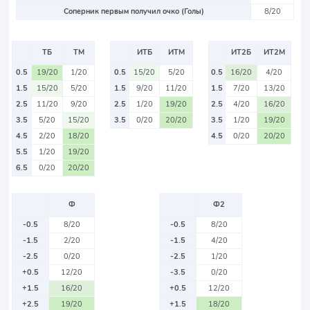
Соперник первым получил очко (Голы)
8/20
ТБ
ТМ
ИТБ
ИТМ
ИТ2Б
ИТ2М
0.5
19/20
1/20
0.5
15/20
5/20
0.5
16/20
4/20
1.5
15/20
5/20
1.5
9/20
11/20
1.5
7/20
13/20
2.5
11/20
9/20
2.5
1/20
19/20
2.5
4/20
16/20
3.5
5/20
15/20
3.5
0/20
20/20
3.5
1/20
19/20
4.5
2/20
18/20
4.5
0/20
20/20
5.5
1/20
19/20
6.5
0/20
20/20
Ф
Ф2
-0.5
8/20
-0.5
8/20
-1.5
2/20
-1.5
4/20
-2.5
0/20
-2.5
1/20
+0.5
12/20
-3.5
0/20
+1.5
16/20
+0.5
12/20
+2.5
19/20
+1.5
18/20