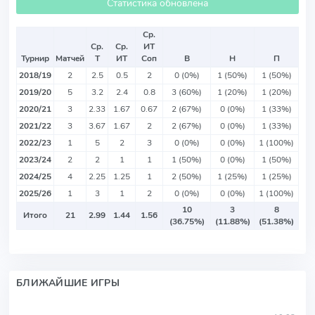
Статистика обновлена
Ср.
Ср.
Ср.
ИТ
Турнир
Матчей
Т
ИТ
Соп
В
Н
П
2018/19
2
2.5
0.5
2
0 (0%)
1 (50%)
1 (50%)
2019/20
5
3.2
2.4
0.8
3 (60%)
1 (20%)
1 (20%)
2020/21
3
2.33
1.67
0.67
2 (67%)
0 (0%)
1 (33%)
2021/22
3
3.67
1.67
2
2 (67%)
0 (0%)
1 (33%)
2022/23
1
5
2
3
0 (0%)
0 (0%)
1 (100%)
2023/24
2
2
1
1
1 (50%)
0 (0%)
1 (50%)
2024/25
4
2.25
1.25
1
2 (50%)
1 (25%)
1 (25%)
2025/26
1
3
1
2
0 (0%)
0 (0%)
1 (100%)
10
3
8
Итого
21
2.99
1.44
1.56
(36.75%)
(11.88%)
(51.38%)
БЛИЖАЙШИЕ ИГРЫ