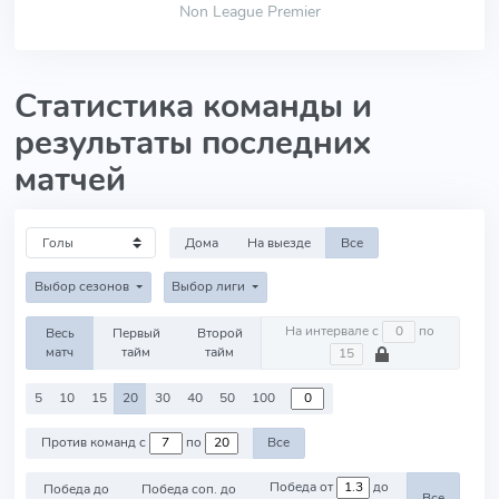
Non League Premier
Статистика команды и
результаты последних
матчей
Дома
На выезде
Все
Выбор сезонов
Выбор лиги
На интервале с
по
Весь
Первый
Второй
матч
тайм
тайм
5
10
15
20
30
40
50
100
Против команд с
по
Все
Победа от
до
Победа до
Победа соп. до
Все