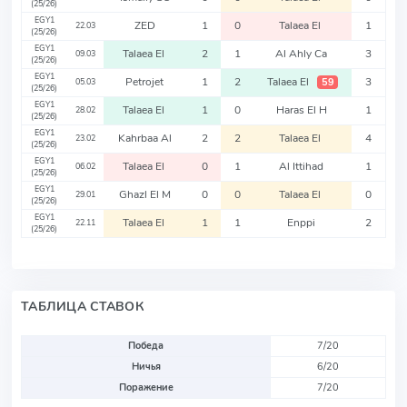
(25/26)
EGY1
ZED
1
0
Talaea El
1
22.03
(25/26)
EGY1
Talaea El
2
1
Al Ahly Ca
3
09.03
(25/26)
EGY1
Petrojet
1
2
Talaea El
3
59
05.03
(25/26)
EGY1
Talaea El
1
0
Haras El H
1
28.02
(25/26)
EGY1
Kahrbaa Al
2
2
Talaea El
4
23.02
(25/26)
EGY1
Talaea El
0
1
Al Ittihad
1
06.02
(25/26)
EGY1
Ghazl El M
0
0
Talaea El
0
29.01
(25/26)
EGY1
Talaea El
1
1
Enppi
2
22.11
(25/26)
ТАБЛИЦА СТАВОК
Победа
7/20
Ничья
6/20
Поражение
7/20