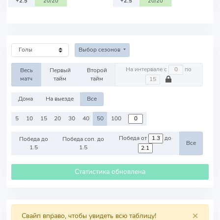
+2.5
20/20
+2.5
20/20
Выбор сезонов
На интервале с
по
Весь
Первый
Второй
матч
тайм
тайм
Дома
На выезде
Все
5
10
15
20
30
40
50
100
Победа от
до
Победа до
Победа соп. до
Все
1.5
1.5
Статистика обновлена
×
Свайп вправо, чтобы увидеть всю таблицу!