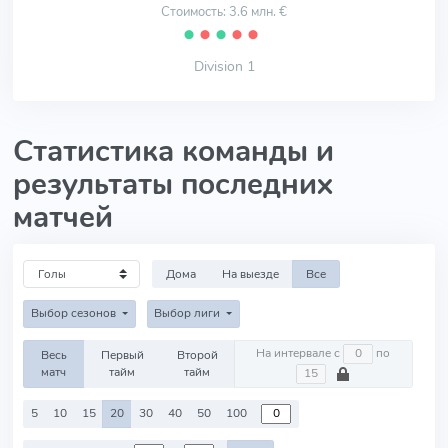
Стоимость: 3.6 млн. €
⬤
⬤
⬤
⬤
⬤
Division 1
Статистика команды и
результаты последних
матчей
Дома
На выезде
Все
Выбор сезонов
Выбор лиги
На интервале с
по
Весь
Первый
Второй
матч
тайм
тайм
5
10
15
20
30
40
50
100