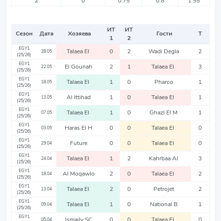
2
0
0.75
0.8
1.55
ИТ
ИТ
Сезон
Дата
Хозяева
Гости
Т
1
2
EGY1
Talaea El
0
2
Wadi Degla
2
28.05
(25/26)
EGY1
El Gounah
2
1
Talaea El
3
22.05
(25/26)
EGY1
Talaea El
1
0
Pharco
1
18.05
(25/26)
EGY1
Al Ittihad
1
0
Talaea El
1
13.05
(25/26)
EGY1
Talaea El
1
0
Ghazl El M
1
07.05
(25/26)
EGY1
Haras El H
0
0
Talaea El
0
03.05
(25/26)
EGY1
Future
0
0
Talaea El
0
29.04
(25/26)
EGY1
Talaea El
1
2
Kahrbaa Al
3
24.04
(25/26)
EGY1
Al Moqawlo
2
0
Talaea El
2
18.04
(25/26)
EGY1
Talaea El
2
0
Petrojet
2
13.04
(25/26)
EGY1
Talaea El
1
0
National B
1
09.04
(25/26)
EGY1
Ismaily SC
0
0
Talaea El
0
05.04