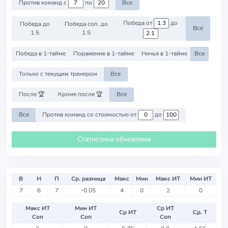
Против команд с
по
Все
Победа от
до
Победа до
Победа соп. до
Все
1.5
1.5
Победа в 1-тайме
Поражение в 1-тайме
Ничья в 1-тайме
Все
Только с текущим тренером
Все
После 🏆
Кроме после 🏆
Все
Все
Против команд со стоимостью от
до
Статистика обновлена
В
Н
П
Ср. разница
Макс
Мин
Макс ИТ
Мин ИТ
7
6
7
-0.05
4
0
2
0
Макс ИТ
Мин ИТ
Ср ИТ
Ср ИТ
Ср. Т
Соп
Соп
Соп