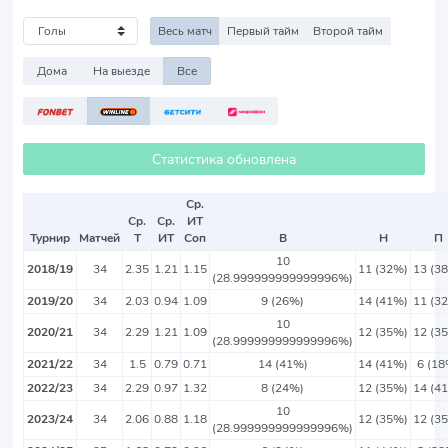
Весь матч
Первый тайм
Второй тайм
Дома
На выезде
Все
Статистика обновлена
Ср.
Ср.
Ср.
ИТ
Турнир
Матчей
Т
ИТ
Соп
В
Н
П
10
2018/19
34
2.35
1.21
1.15
11 (32%)
13 (3
(28.999999999999996%)
2019/20
34
2.03
0.94
1.09
9 (26%)
14 (41%)
11 (3
10
2020/21
34
2.29
1.21
1.09
12 (35%)
12 (3
(28.999999999999996%)
2021/22
34
1.5
0.79
0.71
14 (41%)
14 (41%)
6 (18
2022/23
34
2.29
0.97
1.32
8 (24%)
12 (35%)
14 (4
10
2023/24
34
2.06
0.88
1.18
12 (35%)
12 (3
(28.999999999999996%)