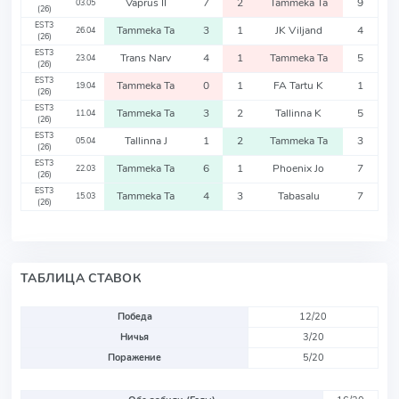
Vaprus II
7
2
Tammeka Ta
9
03.05
(26)
EST3
Tammeka Ta
3
1
JK Viljand
4
26.04
(26)
EST3
Trans Narv
4
1
Tammeka Ta
5
23.04
(26)
EST3
Tammeka Ta
0
1
FA Tartu K
1
19.04
(26)
EST3
Tammeka Ta
3
2
Tallinna K
5
11.04
(26)
EST3
Tallinna J
1
2
Tammeka Ta
3
05.04
(26)
EST3
Tammeka Ta
6
1
Phoenix Jo
7
22.03
(26)
EST3
Tammeka Ta
4
3
Tabasalu
7
15.03
(26)
ТАБЛИЦА СТАВОК
Победа
12/20
Ничья
3/20
Поражение
5/20