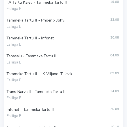
FA Tartu Kalev - Tammeka Tartu II
19.08
Esiliiga B
Tammeka Tartu II - Phoenix Johvi
22.08
Esiliiga B
Tammeka Tartu II - Infonet
30.08
Esiliiga B
Tabasalu - Tammeka Tartu II
04.09
Esiliiga B
Tammeka Tartu II - JK Viljandi Tulevik
09.09
Esiliiga B
Trans Narva II - Tammeka Tartu II
14.09
Esiliiga B
Infonet - Tammeka Tartu II
20.09
Esiliiga B
10.10