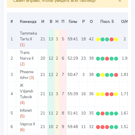
×
Свайп вправо, чтобы увидеть всю таблицу!
С
#
Команда
И
В
Н
П
Голы
Р
О
Посл. 5
О/И
Tammeka
1
Tartu II
21
13
3
5
59:41
18
42
⬤
⬤
⬤
⬤
⬤
2
4.
(1)
Trans
2
Narva II
20
12
2
6
52:29
23
38
⬤
⬤
⬤
⬤
⬤
1.9
4.
(2)
Phoenix
3
21
12
2
7
50:47
3
38
⬤
⬤
⬤
⬤
⬤
1.81
4.
Johvi
(3)
JK
Viljandi
4
21
11
3
7
55:39
16
36
⬤
⬤
⬤
⬤
⬤
1.71
4.
Tulevik
(4)
Infonet
5
21
11
2
8
51:41
10
35
⬤
⬤
⬤
⬤
⬤
1.67
4.
(5)
Vaprus II
6
21
10
2
9
59:48
11
32
⬤
⬤
⬤
⬤
⬤
1.52
5
(6)