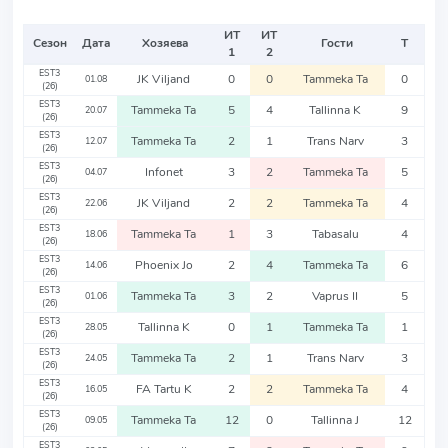
ИТ
ИТ
Сезон
Дата
Хозяева
Гости
Т
1
2
EST3
JK Viljand
0
0
Tammeka Ta
0
01.08
(26)
EST3
Tammeka Ta
5
4
Tallinna K
9
20.07
(26)
EST3
Tammeka Ta
2
1
Trans Narv
3
12.07
(26)
EST3
Infonet
3
2
Tammeka Ta
5
04.07
(26)
EST3
JK Viljand
2
2
Tammeka Ta
4
22.06
(26)
EST3
Tammeka Ta
1
3
Tabasalu
4
18.06
(26)
EST3
Phoenix Jo
2
4
Tammeka Ta
6
14.06
(26)
EST3
Tammeka Ta
3
2
Vaprus II
5
01.06
(26)
EST3
Tallinna K
0
1
Tammeka Ta
1
28.05
(26)
EST3
Tammeka Ta
2
1
Trans Narv
3
24.05
(26)
EST3
FA Tartu K
2
2
Tammeka Ta
4
16.05
(26)
EST3
Tammeka Ta
12
0
Tallinna J
12
09.05
(26)
EST3