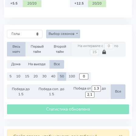
+5.5
20/20
+12.5
20/20
Выбор сезонов
На интервале с
по
Весь
Первый
Второй
матч
тайм
тайм
Дома
На выезде
Все
5
10
15
20
30
40
50
100
Победа от
до
Победа до
Победа соп. до
Все
1.5
1.5
Статистика обновлена