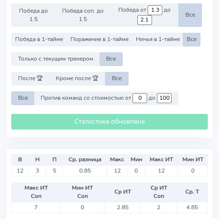
Победа от
до
Победа до
Победа соп. до
Все
1.5
1.5
Победа в 1-тайме
Поражение в 1-тайме
Ничья в 1-тайме
Все
Только с текущим тренером
Все
После 🏆
Кроме после 🏆
Все
Все
Против команд со стоимостью от
до
Статистика обновлена
В
Н
П
Ср. разница
Макс
Мин
Макс ИТ
Мин ИТ
12
3
5
0.85
12
0
12
0
Макс ИТ
Мин ИТ
Ср ИТ
Ср ИТ
Ср. Т
Соп
Соп
Соп
7
0
2.85
2
4.85