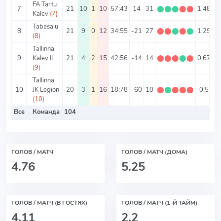
FA Tartu
7
21
10
1
10
57:43
14
31
⬤
⬤
⬤
⬤
⬤
1.48
4.
Kalev
(7)
Tabasalu
8
21
9
0
12
34:55
-21
27
⬤
⬤
⬤
⬤
⬤
1.29
4.
(8)
Tallinna
9
Kalev II
21
4
2
15
42:56
-14
14
⬤
⬤
⬤
⬤
⬤
0.67
4.
(9)
Tallinna
10
JK Legion
20
3
1
16
18:78
-60
10
⬤
⬤
⬤
⬤
⬤
0.5
4
(10)
Все
Команда
104
4.
ГОЛОВ / МАТЧ
ГОЛОВ / МАТЧ (ДОМА)
4.76
5.25
ГОЛОВ / МАТЧ (В ГОСТЯХ)
ГОЛОВ / МАТЧ (1-Й ТАЙМ)
4.11
2.2