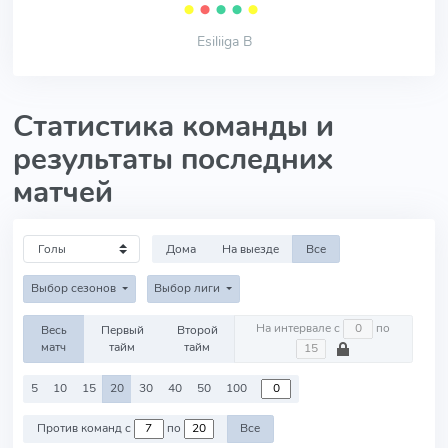
⬤
⬤
⬤
⬤
⬤
Esiliiga B
Статистика команды и
результаты последних
матчей
Дома
На выезде
Все
Выбор сезонов
Выбор лиги
На интервале с
по
Весь
Первый
Второй
матч
тайм
тайм
5
10
15
20
30
40
50
100
Против команд с
по
Все