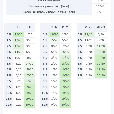
Обе забили (Голы)
16/20
Первые получили очко (Голы)
11/20
Соперник первым получил очко (Голы)
7/20
ТБ
ТМ
ИТБ
ИТМ
ИТ2Б
ИТ2М
0.5
19/20
1/20
0.5
18/20
2/20
0.5
17/20
3/20
1.5
17/20
3/20
1.5
15/20
5/20
1.5
11/20
9/20
2.5
17/20
3/20
2.5
8/20
12/20
2.5
6/20
14/20
3.5
14/20
6/20
3.5
5/20
15/20
3.5
3/20
17/20
4.5
10/20
10/20
4.5
3/20
17/20
4.5
1/20
19/20
5.5
6/20
14/20
5.5
2/20
18/20
5.5
1/20
19/20
6.5
5/20
15/20
6.5
1/20
19/20
6.5
1/20
19/20
7.5
3/20
17/20
7.5
1/20
19/20
7.5
0/20
20/20
8.5
3/20
17/20
8.5
1/20
19/20
9.5
1/20
19/20
9.5
1/20
19/20
10.5
1/20
19/20
10.5
1/20
19/20
11.5
1/20
19/20
11.5
1/20
19/20
12.5
0/20
20/20
12.5
0/20
20/20