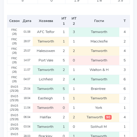
5
0
1.9
1.6
3.5
ИТ
ИТ
Сезон
Дата
Хозяева
Гости
Т
1
2
FRIC
AFC Telfor
1
3
Tamworth
4
01.08
(26)
FRIC
Tamworth
1
1
Macclesfie
2
28.07
(26)
FRIC
Halesowen
2
2
Tamworth
4
25.07
(26)
FRIC
Port Vale
5
0
Tamworth
5
14.07
(26)
FRIC
Tamworth
2
1
Walton & H
3
11.07
(26)
FRIC
Lichfield
2
4
Tamworth
6
04.07
(26)
ENG5
Tamworth
5
1
Braintree
6
25.04
(25/26)
ENG5
Eastleigh
1
1
Tamworth
2
18.04
(25/26)
ENG5
Tamworth
0
1
York
1
11.04
(25/26)
ENG5
Halifax
2
2
Tamworth
4
90
06.04
(25/26)
ENG5
Tamworth
1
0
Solihull M
1
03.04
(25/26)
ENG5
Brackley
0
1
Tamworth
1
28.03