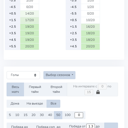
-3.5
2/20
-3.5
1/20
-4.5
0/20
-4.5
1/20
+0.5
14/20
-5.5
0/20
+1.5
17/20
+0.5
10/20
+2.5
19/20
+1.5
16/20
+3.5
19/20
+2.5
18/20
+4.5
19/20
+3.5
18/20
+5.5
20/20
+4.5
20/20
Выбор сезонов
На интервале с
по
Весь
Первый
Второй
матч
тайм
тайм
Дома
На выезде
Все
5
10
15
20
30
40
50
100
Победа от
до
Победа до
Победа соп. до