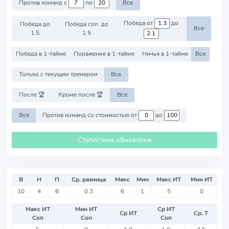
Против команд с
по
Все
Победа от
до
Победа до
Победа соп. до
Все
1.5
1.5
Победа в 1-тайме
Поражение в 1-тайме
Ничья в 1-тайме
Все
Только с текущим тренером
Все
После 🏆
Кроме после 🏆
Все
Все
Против команд со стоимостью от
до
Статистика обновлена
В
Н
П
Ср. разница
Макс
Мин
Макс ИТ
Мин ИТ
10
4
6
0.3
6
1
5
0
Макс ИТ
Мин ИТ
Ср ИТ
Ср ИТ
Ср. Т
Соп
Соп
Соп