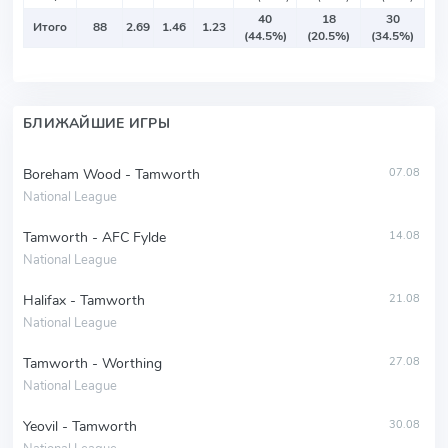
40
18
30
Итого
88
2.69
1.46
1.23
(44.5%)
(20.5%)
(34.5%)
БЛИЖАЙШИЕ ИГРЫ
Boreham Wood - Tamworth
07.08
National League
Tamworth - AFC Fylde
14.08
National League
Halifax - Tamworth
21.08
National League
Tamworth - Worthing
27.08
National League
Yeovil - Tamworth
30.08