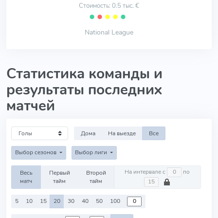
Стоимость: 0.5 тыс. €
⬤
⬤
⬤
⬤
⬤
National League
Статистика команды и
результаты последних
матчей
Дома
На выезде
Все
Выбор сезонов
Выбор лиги
На интервале с
по
Весь
Первый
Второй
матч
тайм
тайм
5
10
15
20
30
40
50
100