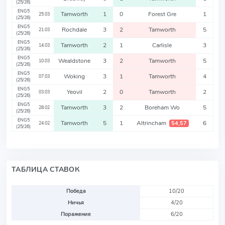
(25/26)
ENG5
Tamworth
1
0
Forest Gre
1
25.03
(25/26)
ENG5
Rochdale
3
2
Tamworth
5
21.03
(25/26)
ENG5
Tamworth
2
1
Carlisle
3
14.03
(25/26)
ENG5
Wealdstone
3
2
Tamworth
5
10.03
(25/26)
ENG5
Woking
3
1
Tamworth
4
07.03
(25/26)
ENG5
Yeovil
2
0
Tamworth
2
03.03
(25/26)
ENG5
Tamworth
3
2
Boreham Wo
5
28.02
(25/26)
ENG5
Tamworth
5
1
Altrincham
6
54,57
24.02
(25/26)
ТАБЛИЦА СТАВОК
Победа
10/20
Ничья
4/20
Поражение
6/20