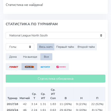
Статистика не найдена!
СТАТИСТИКА ПО ТУРНИРАМ
Весь матч
Первый тайм
Второй тайм
Дома
На выезде
Все
Статистика обновлена
Ср.
Ср.
Ср.
ИТ
Турнир
Матчей
Т
ИТ
Соп
В
Н
П
2017/18
42
3.14
1.31
1.83
11 (26%)
9 (21%)
22 (52%)
2023/24
46
2.24
1.61
0.63
29 (63%)
9 (20%)
8 (17%)