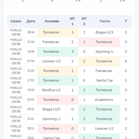
2
0
1.4
1
2.4
ИТ
ИТ
Сезон
Дата
Хозяева
Гости
Т
1
2
PORU23
Torreense
1
1
Braga U23
2
28.04
(25/26)
PORU23
Famalicao
2
1
Torreense
3
21.04
(25/26)
PORU23
Torreense
3
0
Sporting U
3
14.04
(25/26)
PORU23
Leixoes U2
2
2
Torreense
4
07.04
(25/26)
PORU23
Torreense
1
1
Famalicao
2
31.03
(25/26)
PORU23
Torreense
1
0
Santa Clar
1
17.03
(25/26)
PORU23
Benfica U2
1
2
Torreense
3
10.03
(25/26)
PORU23
Torreense
0
1
Academico
1
03.03
(25/26)
PORU23
Braga U23
0
2
Torreense
2
25.02
(25/26)
PORU23
Sporting U
1
2
Torreense
3
31.01
(25/26)
PORU23
Torreense
0
2
Leixoes U2
2
26.01
(25/26)
PORU23
Santa Clar
0
1
Torreense
1
20.01