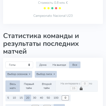
Стоимость: 0.8 млн. €
⬤
⬤
⬤
⬤
⬤
Campeonato Nacional U23
Статистика команды и
результаты последних
матчей
Дома
На выезде
Все
Выбор сезонов
Выбор лиги
На интервале с
по
Весь
Первый
Второй
матч
тайм
тайм
5
10
15
20
30
40
50
100