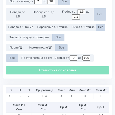
Против команд с
по
Все
Победа от
до
Победа до
Победа соп. до
Все
1.5
1.5
Победа в 1-тайме
Поражение в 1-тайме
Ничья в 1-тайме
Все
Только с текущим тренером
Все
После 🏆
Кроме после 🏆
Все
Все
Против команд со стоимостью от
до
Статистика обновлена
В
Н
П
Ср. разница
Макс
Мин
Макс ИТ
Мин ИТ
10
3
7
0.4
4
1
3
0
Макс ИТ
Мин ИТ
Ср ИТ
Ср ИТ
Ср. Т
Соп
Соп
Соп