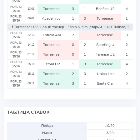
(25/26)
PORU23
Torreense
3
1
Benfica U2
4
13.01
(25/26)
PORU23
Academico
1
0
Torreense
1
06.01
(25/26)
❗️ Torreense U23: новый тренер - Fábio Vieira
(старый - Luis Tralhao)
❗️
PORU23
Estrela Am
2
1
Torreense
3
22.12
(25/26)
PORU23
Torreense
0
2
Sporting U
2
14.12
(25/26)
PORU23
Torreense
0
1
Farense U2
1
01.12
(25/26)
PORU23
Estoril U2
1
3
Torreense
4
25.11
(25/26)
PORU23
Torreense
2
0
Uniao Leir
2
18.11
(25/26)
PORU23
Torreense
3
1
Santa Clar
4
08.11
(25/26)
ТАБЛИЦА СТАВОК
Победа
10/20
Ничья
3/20