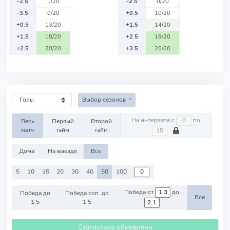
-2.5
1/20
-2.5
0/20
-3.5
0/20
+0.5
10/20
+0.5
13/20
+1.5
14/20
+1.5
18/20
+2.5
19/20
+2.5
20/20
+3.5
20/20
Выбор сезонов
На интервале с
по
Весь
Первый
Второй
матч
тайм
тайм
Дома
На выезде
Все
5
10
15
20
30
40
50
100
Победа от
до
Победа до
Победа соп. до
Все
1.5
1.5
Статистика обновлена