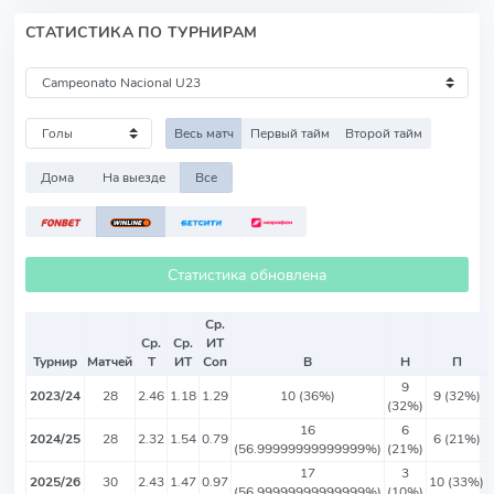
СТАТИСТИКА ПО ТУРНИРАМ
Весь матч
Первый тайм
Второй тайм
Дома
На выезде
Все
Статистика обновлена
Ср.
Ср.
Ср.
ИТ
Турнир
Матчей
Т
ИТ
Соп
В
Н
П
9
2023/24
28
2.46
1.18
1.29
10 (36%)
9 (32%)
(32%)
16
6
2024/25
28
2.32
1.54
0.79
6 (21%)
(56.99999999999999%)
(21%)
17
3
2025/26
30
2.43
1.47
0.97
10 (33%)
(56.99999999999999%)
(10%)