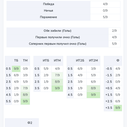
Победа
4/9
Ничья
0/9
Поражение
5/9
Обе забили (Голы)
2/9
Первые получили очко (Голы)
4/9
Соперник первым получил очко (Голы)
5/9
ТБ
ТМ
ИТБ
ИТМ
ИТ2Б
ИТ2М
Ф
0.5
9/9
0/9
0.5
5/9
4/9
0.5
6/9
3/9
-0.5
4/9
1.5
6/9
3/9
1.5
2/9
7/9
1.5
4/9
5/9
-1.5
2/9
2.5
4/9
5/9
2.5
1/9
8/9
2.5
3/9
6/9
-2.5
0/9
3.5
2/9
7/9
3.5
0/9
9/9
3.5
1/9
8/9
+0.5
4/9
4.5
1/9
8/9
4.5
0/9
9/9
+1.5
5/9
5.5
0/9
9/9
+2.5
6/9
+3.5
9/9
Ф2