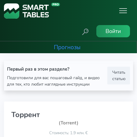
Войти
Прогнозы
Первый раз в этом разделе?
Читать
Подготовили для вас пошаговый гайд, и видео
статью
для тех, кто любит наглядные инструкции
Торрент
(Torrent)
Стоимость: 1.9 млн. €