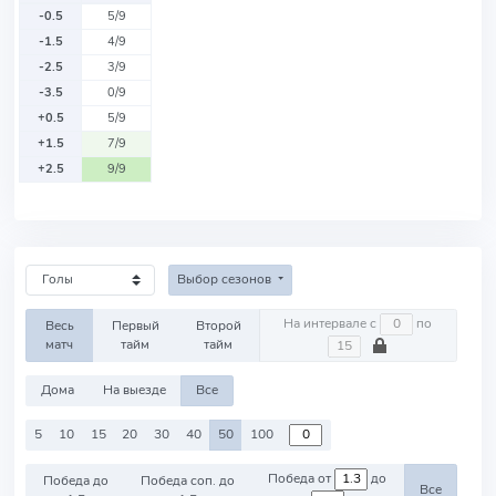
-0.5
5/9
-1.5
4/9
-2.5
3/9
-3.5
0/9
+0.5
5/9
+1.5
7/9
+2.5
9/9
Выбор сезонов
На интервале с
по
Весь
Первый
Второй
матч
тайм
тайм
Дома
На выезде
Все
5
10
15
20
30
40
50
100
Победа от
до
Победа до
Победа соп. до
Все