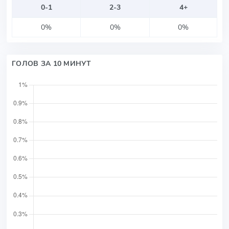
0-1
2-3
4+
0%
0%
0%
ГОЛОВ ЗА 10 МИНУТ