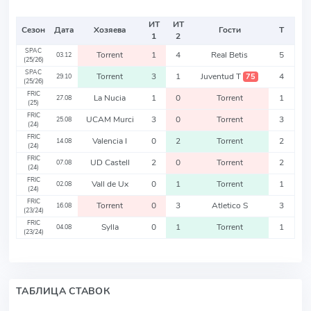
ИТ
ИТ
Сезон
Дата
Хозяева
Гости
Т
1
2
SPAC
Torrent
1
4
Real Betis
5
03.12
(25/26)
SPAC
Torrent
3
1
Juventud T
4
75
29.10
(25/26)
FRIC
La Nucia
1
0
Torrent
1
27.08
(25)
FRIC
UCAM Murci
3
0
Torrent
3
25.08
(24)
FRIC
Valencia I
0
2
Torrent
2
14.08
(24)
FRIC
UD Castell
2
0
Torrent
2
07.08
(24)
FRIC
Vall de Ux
0
1
Torrent
1
02.08
(24)
FRIC
Torrent
0
3
Atletico S
3
16.08
(23/24)
FRIC
Sylla
0
1
Torrent
1
04.08
(23/24)
ТАБЛИЦА СТАВОК