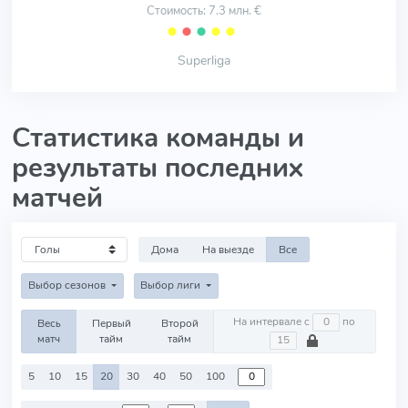
Стоимость: 7.3 млн. €
⬤
⬤
⬤
⬤
⬤
Superliga
Статистика команды и
результаты последних
матчей
Дома
На выезде
Все
Выбор сезонов
Выбор лиги
На интервале с
по
Весь
Первый
Второй
матч
тайм
тайм
5
10
15
20
30
40
50
100