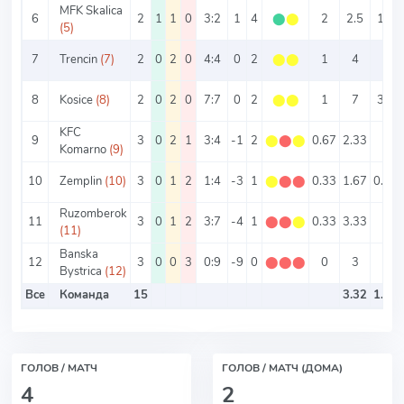
MFK Skalica
6
2
1
1
0
3:2
1
4
⬤
⬤
2
2.5
1.5
(5)
7
Trencin
(7)
2
0
2
0
4:4
0
2
⬤
⬤
1
4
2
8
Kosice
(8)
2
0
2
0
7:7
0
2
⬤
⬤
1
7
3.5
KFC
9
3
0
2
1
3:4
-1
2
⬤
⬤
⬤
0.67
2.33
1
Komarno
(9)
10
Zemplin
(10)
3
0
1
2
1:4
-3
1
⬤
⬤
⬤
0.33
1.67
0.33
Ruzomberok
11
3
0
1
2
3:7
-4
1
⬤
⬤
⬤
0.33
3.33
1
(11)
Banska
12
3
0
0
3
0:9
-9
0
⬤
⬤
⬤
0
3
0
Bystrica
(12)
Все
Команда
15
3.32
1.74
ГОЛОВ / МАТЧ
ГОЛОВ / МАТЧ (ДОМА)
4
2