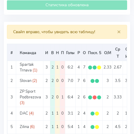
Статистика обновлена
×
Свайп вправо, чтобы увидеть всю таблицу!
Ср
Ср
#
Команда
И
В
Н
П
Голы
Р
О
Посл. 5
О/И
Т
ИТ
Spartak
1
3
2
1
0
6:2
4
7
⬤
⬤
⬤
2.33
2.67
2
Trnava
(1)
2
Slovan
(2)
2
2
0
0
7:0
7
6
⬤
⬤
3
3.5
3.5
ZP Sport
3
Podbrezova
3
2
0
1
6:4
2
6
⬤
⬤
⬤
2
3.33
2
(3)
4
DAC
(4)
2
1
1
0
3:1
2
4
⬤
⬤
2
2
1.5
5
Zilina
(6)
2
1
1
0
5:4
1
4
⬤
⬤
2
4.5
2.5