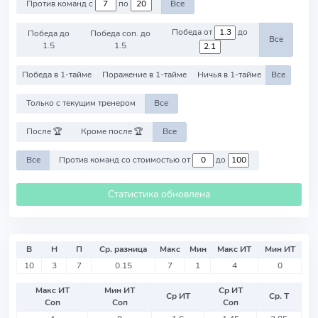
Против команд с
по
Все
Победа от
до
Победа до
Победа соп. до
Все
1.5
1.5
Победа в 1-тайме
Поражение в 1-тайме
Ничья в 1-тайме
Все
Только с текущим тренером
Все
После 🏆
Кроме после 🏆
Все
Все
Против команд со стоимостью от
до
Статистика обновлена
В
Н
П
Ср. разница
Макс
Мин
Макс ИТ
Мин ИТ
10
3
7
0.15
7
1
4
0
Макс ИТ
Мин ИТ
Ср ИТ
Ср ИТ
Ср. Т
Соп
Соп
Соп