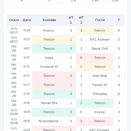
4
0
1.6
1.45
3.05
ИТ
ИТ
Сезон
Дата
Хозяева
Гости
Т
1
2
SLV1
Kosice
3
3
Trencin
6
01.08
(26/27)
SLV1
Trencin
1
1
KFC Komarn
2
25.07
(26/27)
FRIC
Trencin
3
2
Banik Ostr
5
18.07
(26)
FRIC
Legia
1
0
Trencin
1
10.07
(26)
FRIC
Grodzisk M
1
1
Trencin
2
07.07
(26)
FRIC
Trencin
0
1
Inter Brat
1
03.07
(26)
FRIC
Trencin
1
3
Fastav Zli
4
03.07
(26)
FRIC
Trencin
4
2
Petrzalka
6
27.06
(26)
FRIC
Slovan Bra
1
2
Trencin
3
20.06
(26)
SLV1
Trencin
3
0
Kosice
3
16.05
(25/26)
SLV1
Ruzomberok
4
3
Trencin
7
09.05
(25/26)
SLV1
Trencin
1
2
KFC Komarn
3
03.05