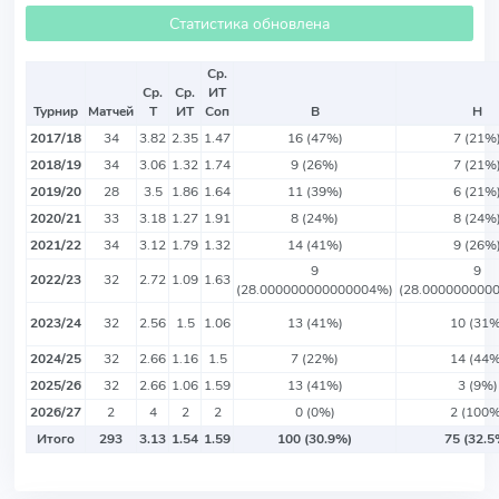
Статистика обновлена
Ср.
Ср.
Ср.
ИТ
Турнир
Матчей
Т
ИТ
Соп
В
Н
2017/18
34
3.82
2.35
1.47
16 (47%)
7 (21%
2018/19
34
3.06
1.32
1.74
9 (26%)
7 (21%
2019/20
28
3.5
1.86
1.64
11 (39%)
6 (21%
2020/21
33
3.18
1.27
1.91
8 (24%)
8 (24%
2021/22
34
3.12
1.79
1.32
14 (41%)
9 (26%
9
9
2022/23
32
2.72
1.09
1.63
(28.000000000000004%)
(28.000000000
2023/24
32
2.56
1.5
1.06
13 (41%)
10 (31%
2024/25
32
2.66
1.16
1.5
7 (22%)
14 (44%
2025/26
32
2.66
1.06
1.59
13 (41%)
3 (9%)
2026/27
2
4
2
2
0 (0%)
2 (100%
Итого
293
3.13
1.54
1.59
100 (30.9%)
75 (32.5