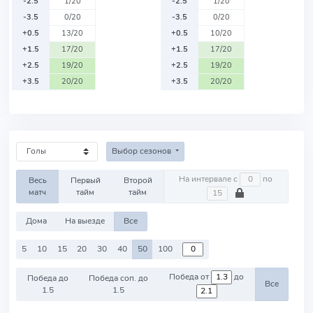
-2.5
1/20
-2.5
1/20
-3.5
0/20
-3.5
0/20
+0.5
13/20
+0.5
10/20
+1.5
17/20
+1.5
17/20
+2.5
19/20
+2.5
19/20
+3.5
20/20
+3.5
20/20
Выбор сезонов
На интервале с
по
Весь
Первый
Второй
матч
тайм
тайм
Дома
На выезде
Все
5
10
15
20
30
40
50
100
Победа от
до
Победа до
Победа соп. до
Все
1.5
1.5