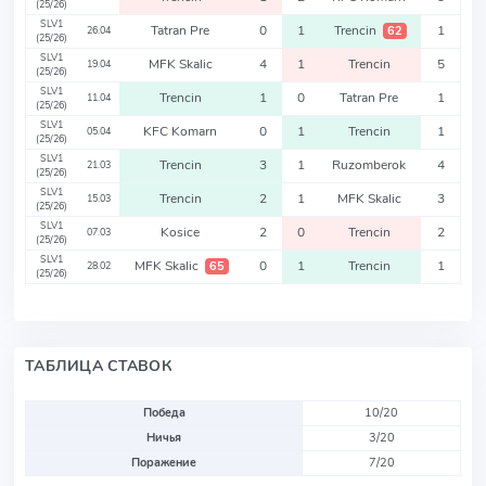
(25/26)
SLV1
Tatran Pre
0
1
Trencin
1
62
26.04
(25/26)
SLV1
MFK Skalic
4
1
Trencin
5
19.04
(25/26)
SLV1
Trencin
1
0
Tatran Pre
1
11.04
(25/26)
SLV1
KFC Komarn
0
1
Trencin
1
05.04
(25/26)
SLV1
Trencin
3
1
Ruzomberok
4
21.03
(25/26)
SLV1
Trencin
2
1
MFK Skalic
3
15.03
(25/26)
SLV1
Kosice
2
0
Trencin
2
07.03
(25/26)
SLV1
MFK Skalic
0
1
Trencin
1
65
28.02
(25/26)
ТАБЛИЦА СТАВОК
Победа
10/20
Ничья
3/20
Поражение
7/20