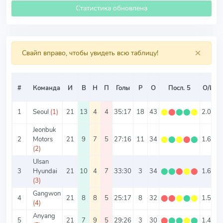
Статистика обновлена
×
Свайп вправо, чтобы увидеть всю таблицу!
#
Команда
И
В
Н
П
Голы
Р
О
Посл. 5
О/И
1
Seoul
(1)
21
13
4
4
35:17
18
43
⬤
⬤
⬤
⬤
⬤
2.05
2
Jeonbuk
2
Motors
21
9
7
5
27:16
11
34
⬤
⬤
⬤
⬤
⬤
1.62
2
(2)
Ulsan
3
Hyundai
21
10
4
7
33:30
3
34
⬤
⬤
⬤
⬤
⬤
1.62
(3)
Gangwon
4
21
8
8
5
25:17
8
32
⬤
⬤
⬤
⬤
⬤
1.52
(4)
Anyang
5
21
7
9
5
29:26
3
30
⬤
⬤
⬤
⬤
⬤
1.43
2