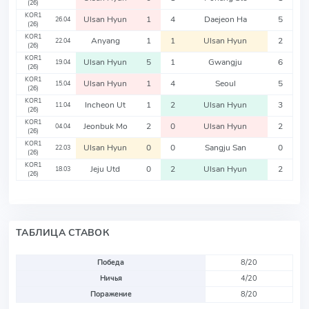
(26)
KOR1
Ulsan Hyun
1
4
Daejeon Ha
5
26.04
(26)
KOR1
Anyang
1
1
Ulsan Hyun
2
22.04
(26)
KOR1
Ulsan Hyun
5
1
Gwangju
6
19.04
(26)
KOR1
Ulsan Hyun
1
4
Seoul
5
15.04
(26)
KOR1
Incheon Ut
1
2
Ulsan Hyun
3
11.04
(26)
KOR1
Jeonbuk Mo
2
0
Ulsan Hyun
2
04.04
(26)
KOR1
Ulsan Hyun
0
0
Sangju San
0
22.03
(26)
KOR1
Jeju Utd
0
2
Ulsan Hyun
2
18.03
(26)
ТАБЛИЦА СТАВОК
Победа
8/20
Ничья
4/20
Поражение
8/20