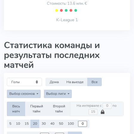
Стоимость: 13.6 млн. €
⬤
⬤
⬤
⬤
⬤
K-League 1
Статистика команды и
результаты последних
матчей
Дома
На выезде
Все
Выбор сезонов
Выбор лиги
На интервале с
по
Весь
Первый
Второй
матч
тайм
тайм
5
10
15
20
30
40
50
100