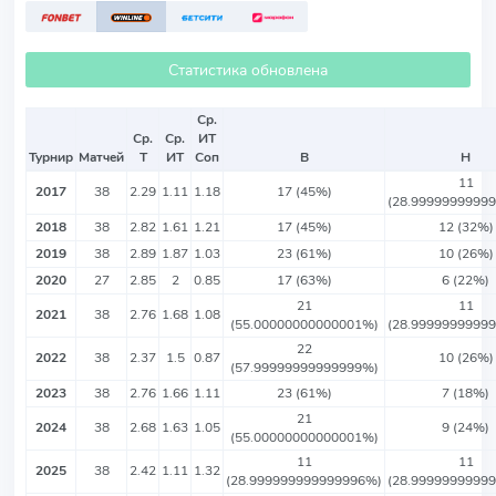
Статистика обновлена
Ср.
Ср.
Ср.
ИТ
Турнир
Матчей
Т
ИТ
Соп
В
Н
11
2017
38
2.29
1.11
1.18
17 (45%)
(28.9999999999
2018
38
2.82
1.61
1.21
17 (45%)
12 (32%)
2019
38
2.89
1.87
1.03
23 (61%)
10 (26%)
2020
27
2.85
2
0.85
17 (63%)
6 (22%)
21
11
2021
38
2.76
1.68
1.08
(55.00000000000001%)
(28.9999999999
22
2022
38
2.37
1.5
0.87
10 (26%)
(57.99999999999999%)
2023
38
2.76
1.66
1.11
23 (61%)
7 (18%)
21
2024
38
2.68
1.63
1.05
9 (24%)
(55.00000000000001%)
11
11
2025
38
2.42
1.11
1.32
(28.999999999999996%)
(28.9999999999