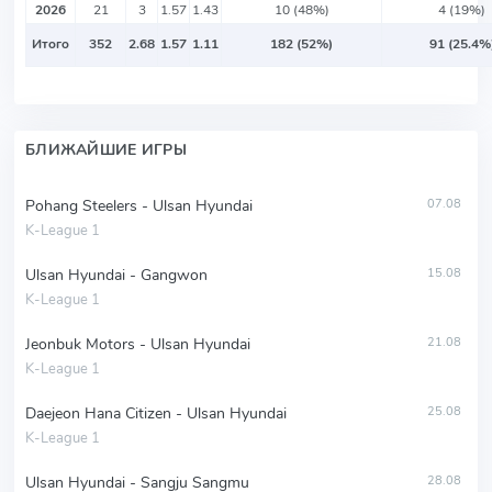
2026
21
3
1.57
1.43
10 (48%)
4 (19%)
Итого
352
2.68
1.57
1.11
182 (52%)
91 (25.4%
БЛИЖАЙШИЕ ИГРЫ
Pohang Steelers - Ulsan Hyundai
07.08
K-League 1
Ulsan Hyundai - Gangwon
15.08
K-League 1
Jeonbuk Motors - Ulsan Hyundai
21.08
K-League 1
Daejeon Hana Citizen - Ulsan Hyundai
25.08
K-League 1
Ulsan Hyundai - Sangju Sangmu
28.08