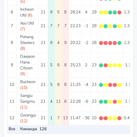
(5)
Incheon
6
21
8
5
8
28:24
4
29
⬤
⬤
⬤
⬤
⬤
1.38
2
Utd
(6)
Jeju Utd
7
21
7
7
7
22:23
-1
28
⬤
⬤
⬤
⬤
⬤
1.33
2
(7)
Pohang
8
Steelers
21
8
4
9
20:22
-2
28
⬤
⬤
⬤
⬤
⬤
1.33
(8)
Daejeon
Hana
9
21
5
8
8
25:23
2
23
⬤
⬤
⬤
⬤
⬤
1.1
2
Citizen
(9)
Bucheon
10
21
5
8
8
21:25
-4
23
⬤
⬤
⬤
⬤
⬤
1.1
2
(10)
Sangju
11
Sangmu
21
4
11
6
22:28
-6
23
⬤
⬤
⬤
⬤
⬤
1.1
2
(11)
Gwangju
12
21
1
7
13
11:47
-36
10
⬤
⬤
⬤
⬤
⬤
0.48
2
(12)
Все
Команда
126
2