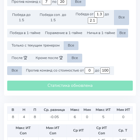
Против команд с
по
Все
Победа от
до
Победа до
Победа соп. до
Все
1.5
1.5
Победа в 1-тайме
Поражение в 1-тайме
Ничья в 1-тайме
Все
Только с текущим тренером
Все
После 🏆
Кроме после 🏆
Все
Все
Против команд со стоимостью от
до
Статистика обновлена
В
Н
П
Ср. разница
Макс
Мин
Макс ИТ
Мин ИТ
8
4
8
-0.05
6
0
5
0
Макс ИТ
Мин ИТ
Ср ИТ
Ср ИТ
Ср. Т
Соп
Соп
Соп