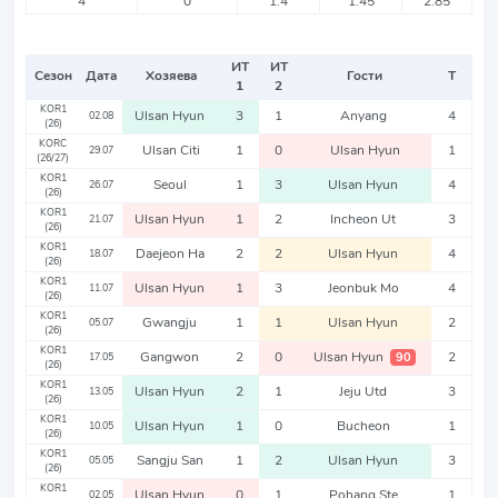
4
0
1.4
1.45
2.85
ИТ
ИТ
Сезон
Дата
Хозяева
Гости
Т
1
2
KOR1
Ulsan Hyun
3
1
Anyang
4
02.08
(26)
KORC
Ulsan Citi
1
0
Ulsan Hyun
1
29.07
(26/27)
KOR1
Seoul
1
3
Ulsan Hyun
4
26.07
(26)
KOR1
Ulsan Hyun
1
2
Incheon Ut
3
21.07
(26)
KOR1
Daejeon Ha
2
2
Ulsan Hyun
4
18.07
(26)
KOR1
Ulsan Hyun
1
3
Jeonbuk Mo
4
11.07
(26)
KOR1
Gwangju
1
1
Ulsan Hyun
2
05.07
(26)
KOR1
Gangwon
2
0
Ulsan Hyun
2
90
17.05
(26)
KOR1
Ulsan Hyun
2
1
Jeju Utd
3
13.05
(26)
KOR1
Ulsan Hyun
1
0
Bucheon
1
10.05
(26)
KOR1
Sangju San
1
2
Ulsan Hyun
3
05.05
(26)
KOR1
Ulsan Hyun
0
1
Pohang Ste
1
02.05