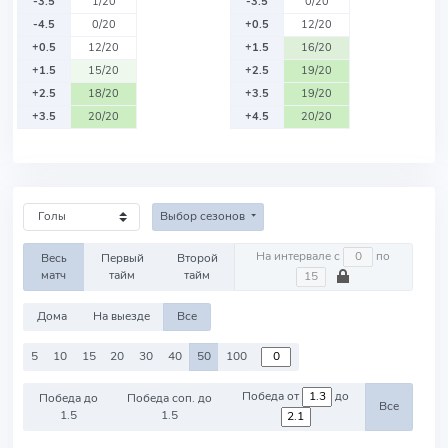
-3.5
1/20
-3.5
0/20
-4.5
0/20
+0.5
12/20
+0.5
12/20
+1.5
16/20
+1.5
15/20
+2.5
19/20
+2.5
18/20
+3.5
19/20
+3.5
20/20
+4.5
20/20
Выбор сезонов
На интервале с
по
Весь
Первый
Второй
матч
тайм
тайм
Дома
На выезде
Все
5
10
15
20
30
40
50
100
Победа от
до
Победа до
Победа соп. до
Все
1.5
1.5