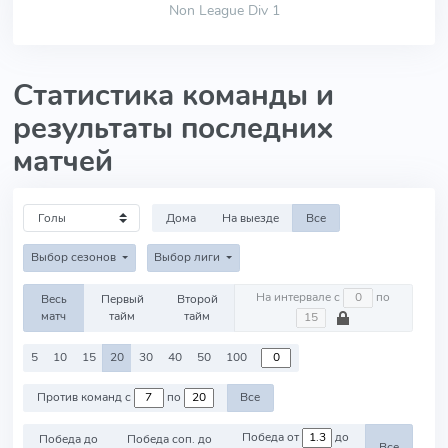
Non League Div 1
Статистика команды и
результаты последних
матчей
Дома
На выезде
Все
Выбор сезонов
Выбор лиги
На интервале с
по
Весь
Первый
Второй
матч
тайм
тайм
5
10
15
20
30
40
50
100
Против команд с
по
Все
Победа от
до
Победа до
Победа соп. до
Все