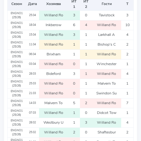
ИТ
ИТ
Сезон
Дата
Хозяева
Гости
Т
1
2
ENGNO1
Willand Ro
3
0
Tavistock
3
25.04
(25/26)
ENGNO1
Inkberow
6
4
Willand Ro
10
18.04
(25/26)
ENGNO1
Willand Ro
3
1
Larkhall A
4
15.04
(25/26)
ENGNO1
Willand Ro
1
1
Bishop's C
2
11.04
(25/26)
ENGNO1
Brixham
1
1
Willand Ro
2
06.04
(25/26)
ENGNO1
Willand Ro
0
1
Winchester
1
03.04
(25/26)
ENGNO1
Bideford
3
1
Willand Ro
4
28.03
(25/26)
ENGNO1
Willand Ro
0
1
Malvern To
1
25.03
(25/26)
ENGNO1
Willand Ro
0
1
Swindon Su
1
21.03
(25/26)
ENGNO1
Malvern To
5
2
Willand Ro
7
14.03
(25/26)
ENGNO1
Willand Ro
1
0
Didcot Tow
1
07.03
(25/26)
ENGNO1
Westbury U
1
3
Willand Ro
4
28.02
(25/26)
ENGNO1
Willand Ro
2
0
Shaftesbur
2
25.02
(25/26)
ENGNO1