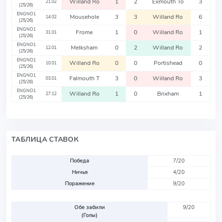
Willand Ro
1
2
Exmouth To
3
21.02
(25/26)
ENGNO1
Mousehole
3
3
Willand Ro
6
14.02
(25/26)
ENGNO1
Frome
1
0
Willand Ro
1
31.01
(25/26)
ENGNO1
Melksham
0
2
Willand Ro
2
12.01
(25/26)
ENGNO1
Willand Ro
0
0
Portishead
0
10.01
(25/26)
ENGNO1
Falmouth T
3
0
Willand Ro
3
03.01
(25/26)
ENGNO1
Willand Ro
1
0
Brixham
1
27.12
(25/26)
ТАБЛИЦА СТАВОК
Победа
7/20
Ничья
4/20
Поражение
9/20
Обе забили
9/20
(Голы)