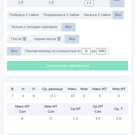
1.5
1.5
Победа в 1-тайме
Поражение в 1-тайме
Ничья в 1-тайме
Все
Только с текущим тренером
Все
После 🏆
Кроме после 🏆
Все
Все
Против команд со стоимостью от
до
Статистика обновлена
В
Н
П
Ср. разница
Макс
Мин
Макс ИТ
Мин ИТ
7
4
9
-0.1
10
0
4
0
Макс ИТ
Мин ИТ
Ср ИТ
Ср ИТ
Ср. Т
Соп
Соп
Соп
6
0
1.4
1.5
2.9