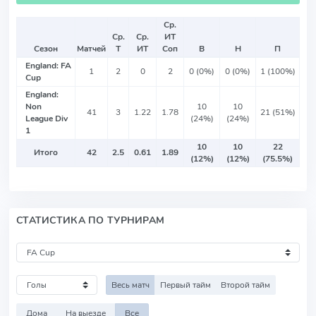
Ср.
Ср.
Ср.
ИТ
Сезон
Матчей
Т
ИТ
Соп
В
Н
П
England: FA
1
2
0
2
0 (0%)
0 (0%)
1 (100%)
Cup
England:
Non
10
10
41
3
1.22
1.78
21 (51%)
League Div
(24%)
(24%)
1
10
10
22
Итого
42
2.5
0.61
1.89
(12%)
(12%)
(75.5%)
СТАТИСТИКА ПО ТУРНИРАМ
Весь матч
Первый тайм
Второй тайм
Дома
На выезде
Все