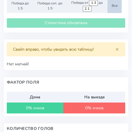
Победа от
до
Победа до
Победа соп. до
Все
1.5
1.5
Статистика обновлена
×
Свайп вправо, чтобы увидеть всю таблицу!
Нет матчей!
ФАКТОР ПОЛЯ
Дома
На выезде
0% очков
0% очков
КОЛИЧЕСТВО ГОЛОВ