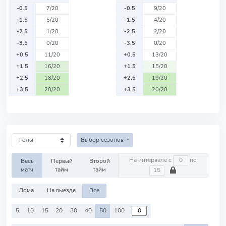
-0.5
7/20
-0.5
9/20
-1.5
5/20
-1.5
4/20
-2.5
1/20
-2.5
2/20
-3.5
0/20
-3.5
0/20
+0.5
11/20
+0.5
13/20
+1.5
16/20
+1.5
15/20
+2.5
18/20
+2.5
19/20
+3.5
20/20
+3.5
20/20
Выбор сезонов
На интервале с
по
Весь
Первый
Второй
матч
тайм
тайм
Дома
На выезде
Все
5
10
15
20
30
40
50
100