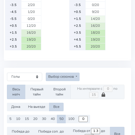
-3.5
2/20
-3.5
0/20
-4.5
1/20
+0.5
9/20
-5.5
0/20
+1.5
14/20
+0.5
12/20
+2.5
16/20
+1.5
16/20
+3.5
18/20
+2.5
19/20
+4.5
19/20
+3.5
20/20
+5.5
20/20
Выбор сезонов
На интервале с
по
Весь
Первый
Второй
матч
тайм
тайм
Дома
На выезде
Все
5
10
15
20
30
40
50
100
Победа от
до
Победа до
Победа соп. до
Все