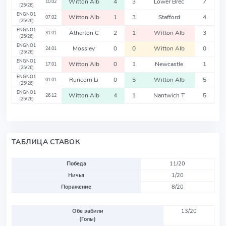
Witton Alb
4
3
Lower Brec
7
10.02
(25/26)
ENGNO1
Witton Alb
1
3
Stafford
4
07.02
(25/26)
ENGNO1
Atherton C
2
1
Witton Alb
3
31.01
(25/26)
ENGNO1
Mossley
0
0
Witton Alb
0
24.01
(25/26)
ENGNO1
Witton Alb
0
1
Newcastle
1
17.01
(25/26)
ENGNO1
Runcorn Li
0
5
Witton Alb
5
01.01
(25/26)
ENGNO1
Witton Alb
4
1
Nantwich T
5
26.12
(25/26)
ТАБЛИЦА СТАВОК
Победа
11/20
Ничья
1/20
Поражение
8/20
Обе забили
13/20
(Голы)