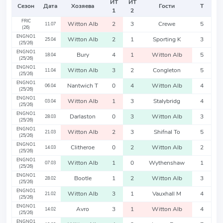
ИТ
ИТ
Сезон
Дата
Хозяева
Гости
Т
1
2
FRIC
Witton Alb
2
3
Crewe
5
11.07
(26)
ENGNO1
Witton Alb
2
1
Sporting K
3
25.04
(25/26)
ENGNO1
Bury
4
1
Witton Alb
5
18.04
(25/26)
ENGNO1
Witton Alb
3
2
Congleton
5
11.04
(25/26)
ENGNO1
Nantwich T
0
4
Witton Alb
4
06.04
(25/26)
ENGNO1
Witton Alb
1
3
Stalybridg
4
03.04
(25/26)
ENGNO1
Darlaston
0
3
Witton Alb
3
28.03
(25/26)
ENGNO1
Witton Alb
2
3
Shifnal To
5
21.03
(25/26)
ENGNO1
Clitheroe
0
2
Witton Alb
2
14.03
(25/26)
ENGNO1
Witton Alb
1
0
Wythenshaw
1
07.03
(25/26)
ENGNO1
Bootle
1
2
Witton Alb
3
28.02
(25/26)
ENGNO1
Witton Alb
3
1
Vauxhall M
4
21.02
(25/26)
ENGNO1
Avro
3
1
Witton Alb
4
14.02
(25/26)
ENGNO1