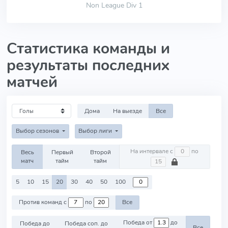
Non League Div 1
Статистика команды и
результаты последних
матчей
Дома
На выезде
Все
Выбор сезонов
Выбор лиги
На интервале с
по
Весь
Первый
Второй
матч
тайм
тайм
5
10
15
20
30
40
50
100
Против команд с
по
Все
Победа от
до
Победа до
Победа соп. до
Все