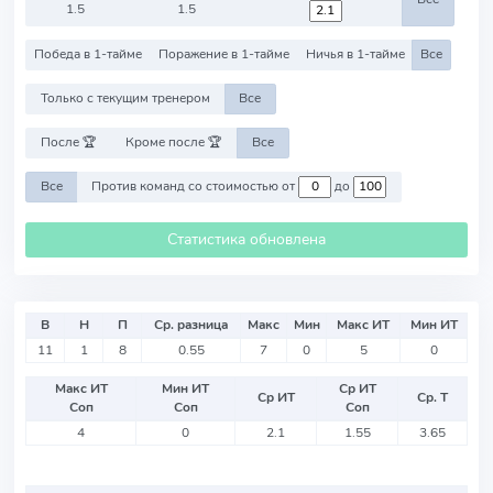
1.5
1.5
Победа в 1-тайме
Поражение в 1-тайме
Ничья в 1-тайме
Все
Только с текущим тренером
Все
После 🏆
Кроме после 🏆
Все
Все
Против команд со стоимостью от
до
Статистика обновлена
В
Н
П
Ср. разница
Макс
Мин
Макс ИТ
Мин ИТ
11
1
8
0.55
7
0
5
0
Макс ИТ
Мин ИТ
Ср ИТ
Ср ИТ
Ср. Т
Соп
Соп
Соп
4
0
2.1
1.55
3.65