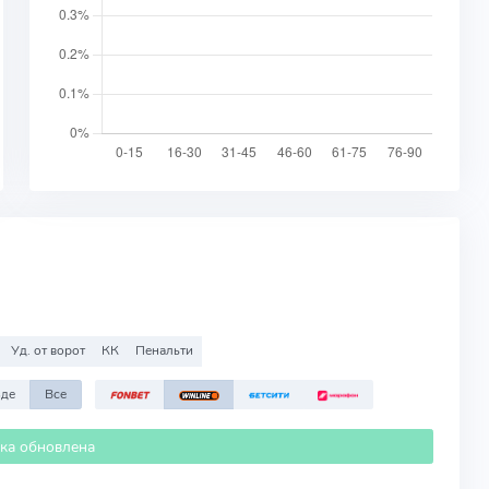
Уд. от ворот
КК
Пенальти
зде
Все
ика обновлена