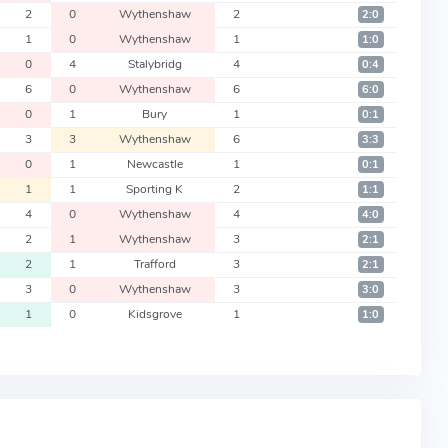
2
0
Wythenshaw
2
2:0
1
0
Wythenshaw
1
1:0
0
4
Stalybridg
4
0:4
6
0
Wythenshaw
6
6:0
0
1
Bury
1
0:1
3
3
Wythenshaw
6
3:3
0
1
Newcastle
1
0:1
1
1
Sporting K
2
1:1
4
0
Wythenshaw
4
4:0
2
1
Wythenshaw
3
2:1
2
1
Trafford
3
2:1
3
0
Wythenshaw
3
3:0
1
0
Kidsgrove
1
1:0