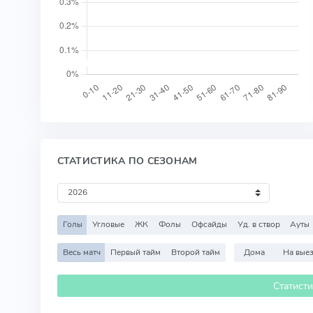
СТАТИСТИКА ПО СЕЗОНАМ
Голы
Угловые
ЖК
Фолы
Офсайды
Уд. в створ
Ауты
Весь матч
Первый тайм
Второй тайм
Дома
На вые
Статист