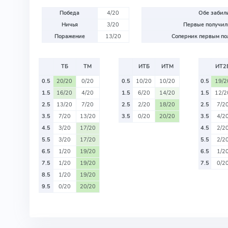
Победа
4/20
Обе забили
Ничья
3/20
Первые получили
Поражение
13/20
Соперник первым пол
ТБ
ТМ
ИТБ
ИТМ
ИТ2
0.5
20/20
0/20
0.5
10/20
10/20
0.5
19/2
1.5
16/20
4/20
1.5
6/20
14/20
1.5
12/2
2.5
13/20
7/20
2.5
2/20
18/20
2.5
7/2
3.5
7/20
13/20
3.5
0/20
20/20
3.5
4/2
4.5
3/20
17/20
4.5
2/2
5.5
3/20
17/20
5.5
2/2
6.5
1/20
19/20
6.5
1/2
7.5
1/20
19/20
7.5
0/2
8.5
1/20
19/20
9.5
0/20
20/20