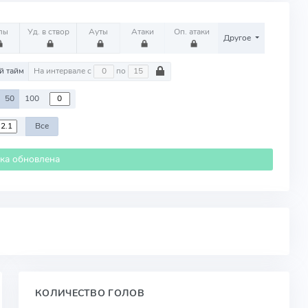
лы
Уд. в створ
Ауты
Атаки
Оп. атаки
Другое
й тайм
На интервале с
по
50
100
Все
ика обновлена
КОЛИЧЕСТВО ГОЛОВ