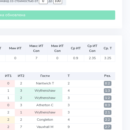
Против команд со стоимостью от
до
ика обновлена
Макс ИТ
Мин ИТ
Ср ИТ
Т
Мин ИТ
Ср ИТ
Ср. Т
Соп
Соп
Соп
0
7
0
0.9
2.35
3.25
ИТ
1
ИТ
2
Гости
Т
Рез.
0
2
Nantwich T
2
0:2
1
3
Wythenshaw
4
1:3
1
2
Wythenshaw
3
1:2
0
3
Atherton C
3
0:3
2
1
Wythenshaw
3
2:1
2
2
Congleton
4
2:2
2
7
Vauxhall M
9
2:7