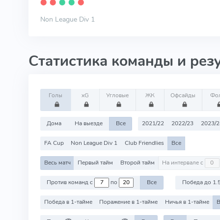
⬤
⬤
⬤
⬤
⬤
Non League Div 1
Статистика команды и рез
Голы
xG
Угловые
ЖК
Офсайды
Фо
Дома
На выезде
Все
2021/22
2022/23
2023/2
FA Cup
Non League Div 1
Club Friendlies
Все
Весь матч
Первый тайм
Второй тайм
На интервале с
Против команд с
по
Все
Победа до 1.
Победа в 1-тайме
Поражение в 1-тайме
Ничья в 1-тайме
В