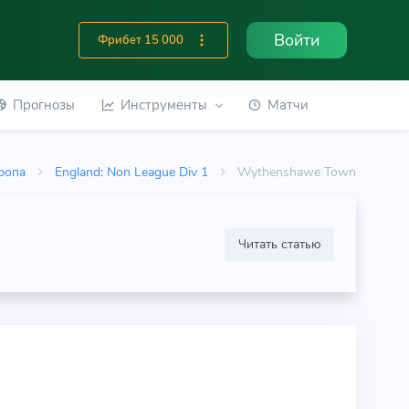
Войти
Фрибет 15 000
Прогнозы
Инструменты
Матчи
ропа
England: Non League Div 1
Wythenshawe Town
Читать статью