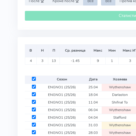
После 🏆
Кроме после 🏆
Все
Все
Статист
В
Н
П
Ср. разница
Макс
Мин
Макс И
4
3
13
-1.45
9
1
3
Сезон
Дата
Хозяева
ENGNO1
(25/26)
25.04
Wythenshaw
ENGNO1
(25/26)
18.04
Darlaston
ENGNO1
(25/26)
11.04
Shifnal To
ENGNO1
(25/26)
06.04
Wythenshaw
ENGNO1
(25/26)
04.04
Stafford
ENGNO1
(25/26)
31.03
Wythenshaw
ENGNO1
(25/26)
28.03
Wythenshaw