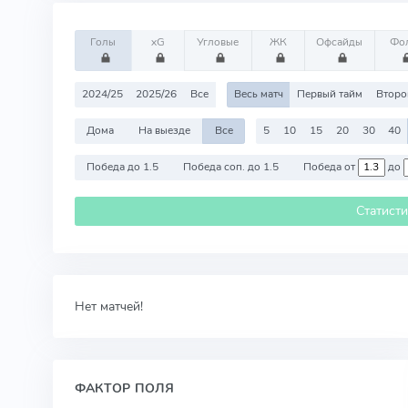
Голы
xG
Угловые
ЖК
Офсайды
Фо
2024/25
2025/26
Все
Весь матч
Первый тайм
Второ
Дома
На выезде
Все
5
10
15
20
30
40
Победа до 1.5
Победа соп. до 1.5
Победа от
до
Статист
Нет матчей!
ФАКТОР ПОЛЯ