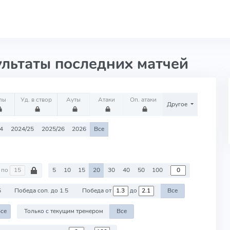
ультаты последних матчей
лы
Уд. в створ
Ауты
Атаки
Оп. атаки
Другое
4
2024/25
2025/26
2026
Все
по
5
10
15
20
30
40
50
100
5
Победа соп. до 1.5
Победа от
до
Все
се
Только с текущим тренером
Все