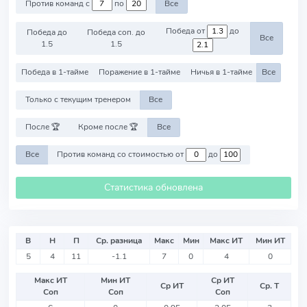
Против команд с
по
Все
Победа от
до
Победа до
Победа соп. до
Все
1.5
1.5
Победа в 1-тайме
Поражение в 1-тайме
Ничья в 1-тайме
Все
Только с текущим тренером
Все
После 🏆
Кроме после 🏆
Все
Все
Против команд со стоимостью от
до
Статистика обновлена
В
Н
П
Ср. разница
Макс
Мин
Макс ИТ
Мин ИТ
5
4
11
-1.1
7
0
4
0
Макс ИТ
Мин ИТ
Ср ИТ
Ср ИТ
Ср. Т
Соп
Соп
Соп