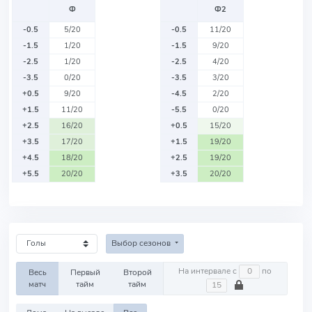
Ф
Ф2
-0.5
5/20
-0.5
11/20
-1.5
1/20
-1.5
9/20
-2.5
1/20
-2.5
4/20
-3.5
0/20
-3.5
3/20
+0.5
9/20
-4.5
2/20
+1.5
11/20
-5.5
0/20
+2.5
16/20
+0.5
15/20
+3.5
17/20
+1.5
19/20
+4.5
18/20
+2.5
19/20
+5.5
20/20
+3.5
20/20
Выбор сезонов
На интервале с
по
Весь
Первый
Второй
матч
тайм
тайм