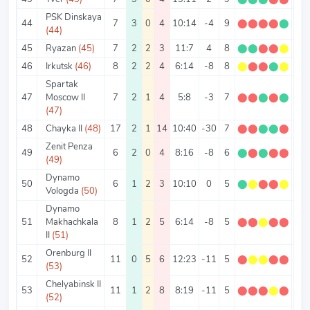
PSK Dinskaya
44
7
3
0
4
10:14
-4
9
⬤
⬤
⬤
⬤
⬤
1.2
(44)
45
Ryazan
(45)
7
2
2
3
11:7
4
8
⬤
⬤
⬤
⬤
⬤
1.1
46
Irkutsk
(46)
8
2
2
4
6:14
-8
8
⬤
⬤
⬤
⬤
⬤
1
Spartak
47
Moscow II
7
2
1
4
5:8
-3
7
⬤
⬤
⬤
⬤
⬤
1
(47)
48
Chayka II
(48)
17
2
1
14
10:40
-30
7
⬤
⬤
⬤
⬤
⬤
0.4
Zenit Penza
49
6
2
0
4
8:16
-8
6
⬤
⬤
⬤
⬤
⬤
1
(49)
Dynamo
50
6
1
2
3
10:10
0
5
⬤
⬤
⬤
⬤
⬤
0.8
Vologda
(50)
Dynamo
51
Makhachkala
8
1
2
5
6:14
-8
5
⬤
⬤
⬤
⬤
⬤
0.6
II
(51)
Orenburg II
52
11
0
5
6
12:23
-11
5
⬤
⬤
⬤
⬤
⬤
0.4
(53)
Chelyabinsk II
53
11
1
2
8
8:19
-11
5
⬤
⬤
⬤
⬤
⬤
0.4
(52)