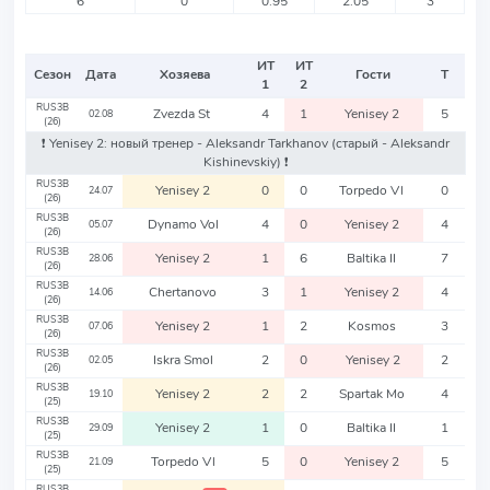
6
0
0.95
2.05
3
ИТ
ИТ
Сезон
Дата
Хозяева
Гости
Т
1
2
RUS3B
Zvezda St
4
1
Yenisey 2
5
02.08
(26)
❗️ Yenisey 2: новый тренер - Aleksandr Tarkhanov
(старый - Aleksandr
Kishinevskiy)
❗️
RUS3B
Yenisey 2
0
0
Torpedo Vl
0
24.07
(26)
RUS3B
Dynamo Vol
4
0
Yenisey 2
4
05.07
(26)
RUS3B
Yenisey 2
1
6
Baltika II
7
28.06
(26)
RUS3B
Chertanovo
3
1
Yenisey 2
4
14.06
(26)
RUS3B
Yenisey 2
1
2
Kosmos
3
07.06
(26)
RUS3B
Iskra Smol
2
0
Yenisey 2
2
02.05
(26)
RUS3B
Yenisey 2
2
2
Spartak Mo
4
19.10
(25)
RUS3B
Yenisey 2
1
0
Baltika II
1
29.09
(25)
RUS3B
Torpedo Vl
5
0
Yenisey 2
5
21.09
(25)
RUS3B