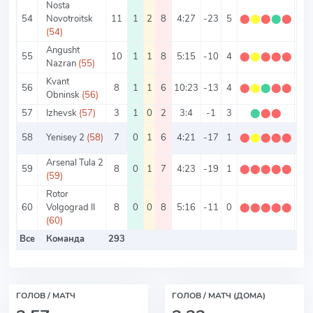
Nosta
54
Novotroitsk
11
1
2
8
4:27
-23
5
⬤
⬤
⬤
⬤
⬤
0.4
(54)
Angusht
55
10
1
1
8
5:15
-10
4
⬤
⬤
⬤
⬤
⬤
0.4
Nazran
(55)
Kvant
56
8
1
1
6
10:23
-13
4
⬤
⬤
⬤
⬤
⬤
0.5
Obninsk
(56)
57
Izhevsk
(57)
3
1
0
2
3:4
-1
3
⬤
⬤
⬤
1
58
Yenisey 2
(58)
7
0
1
6
4:21
-17
1
⬤
⬤
⬤
⬤
⬤
0.1
Arsenal Tula 2
59
8
0
1
7
4:23
-19
1
⬤
⬤
⬤
⬤
⬤
0.1
(59)
Rotor
60
Volgograd II
8
0
0
8
5:16
-11
0
⬤
⬤
⬤
⬤
⬤
0
(60)
Все
Команда
293
ГОЛОВ / МАТЧ
ГОЛОВ / МАТЧ (ДОМА)