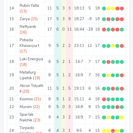
Rubin Yalta
14
11
5
3
3
18:13
5
18
⬤
⬤
⬤
⬤
⬤
1.6
(13)
15
Zarya
(15)
17
5
3
9
18:27
-9
18
⬤
⬤
⬤
⬤
⬤
1.0
Neftyanik
16
17
6
0
11
16:44
-28
18
⬤
⬤
⬤
⬤
⬤
1.0
(16)
Pobeda
17
Khasavyurt
9
5
2
2
23:11
12
17
⬤
⬤
⬤
⬤
⬤
1.8
(17)
Luki Energiya
18
8
5
2
1
14:7
7
17
⬤
⬤
⬤
⬤
⬤
2.1
(18)
Metallurg
19
8
5
1
2
16:9
7
16
⬤
⬤
⬤
⬤
⬤
2
Lipetsk
(19)
Akron Tolyatti
20
11
5
1
5
19:13
6
16
⬤
⬤
⬤
⬤
⬤
1.4
II
(20)
21
Kosmos
(21)
8
5
1
2
15:11
4
16
⬤
⬤
⬤
⬤
⬤
2
22
Murom
(22)
8
5
0
3
16:8
8
15
⬤
⬤
⬤
⬤
⬤
1.8
Spartak
23
9
4
3
2
16:9
7
15
⬤
⬤
⬤
⬤
⬤
1.6
Nalchik
(23)
Torpedo
24
8
4
3
1
9:5
4
15
⬤
⬤
⬤
⬤
⬤
1.8