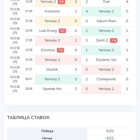
Yenisey 2
2
2
Tver
4
43
14.09
(25)
RUS3B
Kolomna
1
4
Yenisey 2
5
07.09
(25)
RUS3B
Yenisey 2
0
0
Saturn Ram
0
31.08
(25)
RUS3B
Luki Energ
0
1
Yenisey 2
1
32
24.08
(25)
RUS3B
Yenisey 2
1
2
Zenit-2
3
74
17.08
(25)
RUS3B
Kosmos
0
1
Yenisey 2
1
74
10.08
(25)
RUS3B
Yenisey 2
0
2
Dynamo Vol
2
03.08
(25)
RUS3B
Irkutsk
2
0
Yenisey 2
2
27.07
(25)
RUS3B
Yenisey 2
3
2
Cherepovet
5
06.07
(25)
RUS3B
Spartak Mo
2
0
Yenisey 2
2
28.06
(25)
ТАБЛИЦА СТАВОК
Победа
5/20
Ничья
4/20