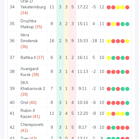
Ural-D
34
Yekaterinburg
11
3
3
5
17:22
-5
12
⬤
⬤
⬤
⬤
⬤
1.0
(34)
Druzhba
35
8
3
2
3
15:11
4
11
⬤
⬤
⬤
⬤
⬤
1.3
Maikop
(35)
Iskra
36
Smolensk
16
2
5
9
15:33
-18
11
⬤
⬤
⬤
⬤
⬤
0.6
(36)
37
Baltika II
(37)
6
3
1
2
16:11
5
10
⬤
⬤
⬤
⬤
⬤
1.6
Avangard
38
8
3
1
4
11:13
-2
10
⬤
⬤
⬤
⬤
⬤
1.2
Kursk
(38)
SKA
39
Khabarovsk 2
7
3
1
3
9:11
-2
10
⬤
⬤
⬤
⬤
⬤
1.4
(39)
40
Orel
(40)
8
3
1
4
10:16
-6
10
⬤
⬤
⬤
⬤
⬤
1.2
Rubin-II
41
11
2
4
5
12:20
-8
10
⬤
⬤
⬤
⬤
⬤
0.9
Kazan
(41)
Cherepovets
42
9
3
1
5
8:17
-9
10
⬤
⬤
⬤
⬤
⬤
1.1
(42)
43
Tver
(43)
7
3
0
4
13:11
2
9
⬤
⬤
⬤
⬤
⬤
1.2