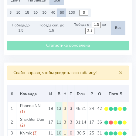
Дома
На выезде
Все
5
10
15
20
30
40
50
100
Победа от
до
Победа до
Победа соп. до
Все
1.5
1.5
Статистика обновлена
×
Свайп вправо, чтобы увидеть всю таблицу!
#
Команда
И
В
Н
П
Голы
Р
О
Посл. 5
О/
Pobeda NN
1
19
13
3
3
45:21
24
42
⬤
⬤
⬤
⬤
⬤
2.2
(1)
Shakhter Don
2
17
11
3
3
31:14
17
36
⬤
⬤
⬤
⬤
⬤
2.1
(2)
3
Khimik
(3)
11
10
1
0
30:5
25
31
⬤
⬤
⬤
⬤
⬤
2.8