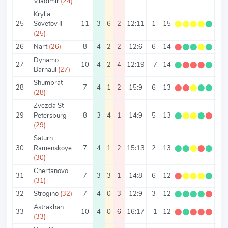
Vladimir
(24)
Krylia
25
Sovetov II
11
3
6
2
12:11
1
15
⬤
⬤
⬤
⬤
⬤
1.3
(25)
26
Nart
(26)
8
4
2
2
12:6
6
14
⬤
⬤
⬤
⬤
⬤
1.7
Dynamo
27
10
4
2
4
12:19
-7
14
⬤
⬤
⬤
⬤
⬤
1.4
Barnaul
(27)
Shumbrat
28
7
4
1
2
15:9
6
13
⬤
⬤
⬤
⬤
⬤
1.8
(28)
Zvezda St
29
Petersburg
8
3
4
1
14:9
5
13
⬤
⬤
⬤
⬤
⬤
1.6
(29)
Saturn
30
Ramenskoye
7
4
1
2
15:13
2
13
⬤
⬤
⬤
⬤
⬤
1.8
(30)
Chertanovo
31
7
3
3
1
14:8
6
12
⬤
⬤
⬤
⬤
⬤
1.7
(31)
32
Strogino
(32)
7
4
0
3
12:9
3
12
⬤
⬤
⬤
⬤
⬤
1.7
Astrakhan
33
10
4
0
6
16:17
-1
12
⬤
⬤
⬤
⬤
⬤
1.2
(33)