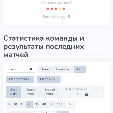
Стоимость: 0.3 тыс. €
⬤
⬤
⬤
⬤
⬤
Second League B
Статистика команды и
результаты последних
матчей
Дома
На выезде
Все
Выбор сезонов
Выбор лиги
На интервале с
по
Весь
Первый
Второй
матч
тайм
тайм
5
10
15
20
30
40
50
100