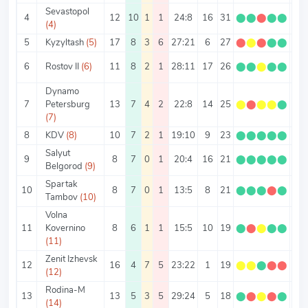
Sevastopol
4
12
10
1
1
24:8
16
31
⬤
⬤
⬤
⬤
⬤
2.5
(4)
5
Kyzyltash
(5)
17
8
3
6
27:21
6
27
⬤
⬤
⬤
⬤
⬤
1.5
6
Rostov II
(6)
11
8
2
1
28:11
17
26
⬤
⬤
⬤
⬤
⬤
2.3
Dynamo
7
Petersburg
13
7
4
2
22:8
14
25
⬤
⬤
⬤
⬤
⬤
1.9
(7)
8
KDV
(8)
10
7
2
1
19:10
9
23
⬤
⬤
⬤
⬤
⬤
2.3
Salyut
9
8
7
0
1
20:4
16
21
⬤
⬤
⬤
⬤
⬤
2.6
Belgorod
(9)
Spartak
10
8
7
0
1
13:5
8
21
⬤
⬤
⬤
⬤
⬤
2.6
Tambov
(10)
Volna
11
Kovernino
8
6
1
1
15:5
10
19
⬤
⬤
⬤
⬤
⬤
2.3
(11)
Zenit Izhevsk
12
16
4
7
5
23:22
1
19
⬤
⬤
⬤
⬤
⬤
1.1
(12)
Rodina-M
13
13
5
3
5
29:24
5
18
⬤
⬤
⬤
⬤
⬤
1.3
(14)