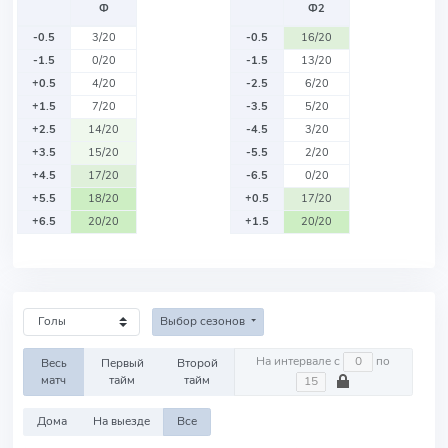
Ф
Ф2
-0.5
3/20
-0.5
16/20
-1.5
0/20
-1.5
13/20
+0.5
4/20
-2.5
6/20
+1.5
7/20
-3.5
5/20
+2.5
14/20
-4.5
3/20
+3.5
15/20
-5.5
2/20
+4.5
17/20
-6.5
0/20
+5.5
18/20
+0.5
17/20
+6.5
20/20
+1.5
20/20
Выбор сезонов
На интервале с
по
Весь
Первый
Второй
матч
тайм
тайм
Дома
На выезде
Все