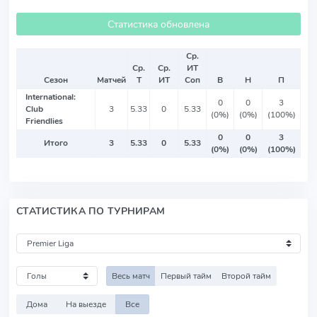
Статистика обновлена
Ср.
Ср.
Ср.
ИТ
Сезон
Матчей
Т
ИТ
Соп
В
Н
П
International:
0
0
3
Club
3
5.33
0
5.33
(0%)
(0%)
(100%)
Friendlies
0
0
3
Итого
3
5.33
0
5.33
(0%)
(0%)
(100%)
СТАТИСТИКА ПО ТУРНИРАМ
Весь матч
Первый тайм
Второй тайм
Дома
На выезде
Все