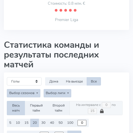
Стоимость: 0.8 млн. €
⬤
⬤
⬤
⬤
⬤
Premier Liga
Статистика команды и
результаты последних
матчей
Дома
На выезде
Все
Выбор сезонов
Выбор лиги
На интервале с
по
Весь
Первый
Второй
матч
тайм
тайм
5
10
15
20
30
40
50
100