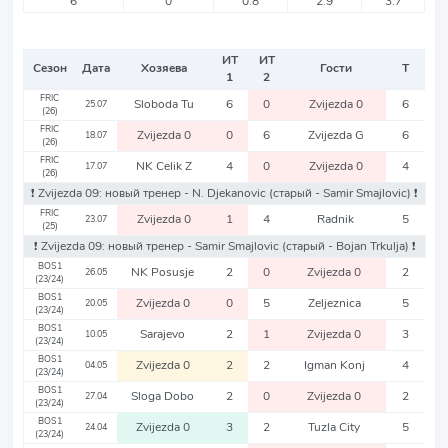
6
0
0.8
2.9
3.7
ИТ
ИТ
Сезон
Дата
Хозяева
Гости
Т
1
2
FRIC
Sloboda Tu
6
0
Zvijezda 0
6
25.07
(26)
FRIC
Zvijezda 0
0
6
Zvijezda G
6
18.07
(26)
FRIC
NK Celik Z
4
0
Zvijezda 0
4
17.07
(26)
❗️ Zvijezda 09: новый тренер - N. Djekanovic
(старый - Samir Smajlovic)
❗️
FRIC
Zvijezda 0
1
4
Radnik
5
23.07
(25)
❗️ Zvijezda 09: новый тренер - Samir Smajlovic
(старый - Bojan Trkulja)
❗️
BOS1
NK Posusje
2
0
Zvijezda 0
2
26.05
(23/24)
BOS1
Zvijezda 0
0
5
Zeljeznica
5
20.05
(23/24)
BOS1
Sarajevo
2
1
Zvijezda 0
3
10.05
(23/24)
BOS1
Zvijezda 0
2
2
Igman Konj
4
04.05
(23/24)
BOS1
Sloga Dobo
2
0
Zvijezda 0
2
27.04
(23/24)
BOS1
Zvijezda 0
3
2
Tuzla City
5
24.04
(23/24)