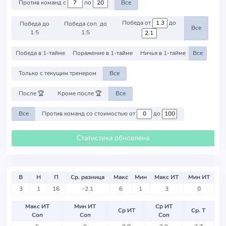
Против команд с
по
Все
Победа от
до
Победа до
Победа соп. до
Все
1.5
1.5
Победа в 1-тайме
Поражение в 1-тайме
Ничья в 1-тайме
Все
Только с текущим тренером
Все
После 🏆
Кроме после 🏆
Все
Все
Против команд со стоимостью от
до
Статистика обновлена
В
Н
П
Ср. разница
Макс
Мин
Макс ИТ
Мин ИТ
3
1
16
-2.1
6
1
3
0
Макс ИТ
Мин ИТ
Ср ИТ
Ср ИТ
Ср. Т
Соп
Соп
Соп