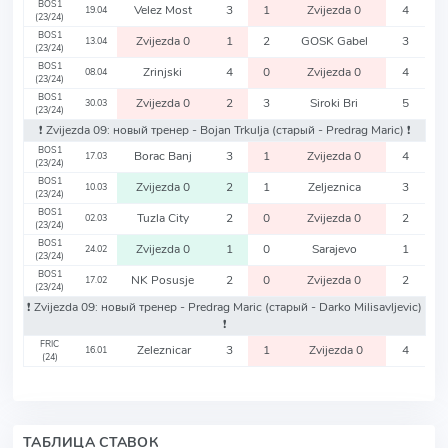
BOS1
Velez Most
3
1
Zvijezda 0
4
19.04
(23/24)
BOS1
Zvijezda 0
1
2
GOSK Gabel
3
13.04
(23/24)
BOS1
Zrinjski
4
0
Zvijezda 0
4
08.04
(23/24)
BOS1
Zvijezda 0
2
3
Siroki Bri
5
30.03
(23/24)
❗️ Zvijezda 09: новый тренер - Bojan Trkulja
(старый - Predrag Maric)
❗️
BOS1
Borac Banj
3
1
Zvijezda 0
4
17.03
(23/24)
BOS1
Zvijezda 0
2
1
Zeljeznica
3
10.03
(23/24)
BOS1
Tuzla City
2
0
Zvijezda 0
2
02.03
(23/24)
BOS1
Zvijezda 0
1
0
Sarajevo
1
24.02
(23/24)
BOS1
NK Posusje
2
0
Zvijezda 0
2
17.02
(23/24)
❗️ Zvijezda 09: новый тренер - Predrag Maric
(старый - Darko Milisavljevic)
❗️
FRIC
Zeleznicar
3
1
Zvijezda 0
4
16.01
(24)
ТАБЛИЦА СТАВОК