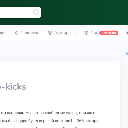
лог
Подписка
Турниры
Лиги
Бесплатно
e-kicks
им капперам маркет на свободные удары, они же в
огом благодаря букмекерской конторе bet365, которая