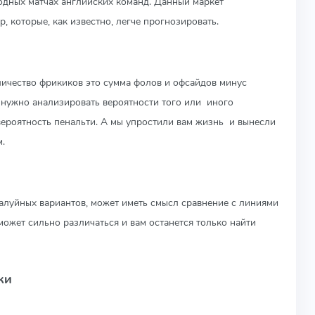
одных матчах английских команд. Данный маркет
, которые, как известно, легче прогнозировать.
ичество фрикиков это сумма фолов и офсайдов минус
м нужно анализировать вероятности того или иного
вероятность пенальти. А мы упростили вам жизнь и вынесли
.
валуйных вариантов, может иметь смысл сравнение с линиями
ожет сильно различаться и вам останется только найти
ки