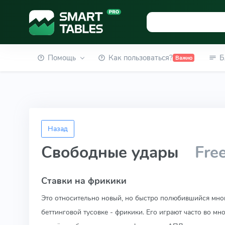
Помощь
Как пользоваться?
Б
Важно
Назад
Свободные удары
Fre
Ставки на фрикики
Это относительно новый, но быстро полюбившийся мног
беттинговой тусовке - фрикики. Его играют часто во мн