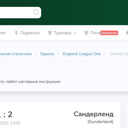
лог
Подписка
Турниры
Лиги
Бесплатно
льная статистика
Европа
England: League One
Oxford Ut
 кто любит наглядные инструкции
 : 2
Сандерленд
(Sunderland)
2022, 14:00