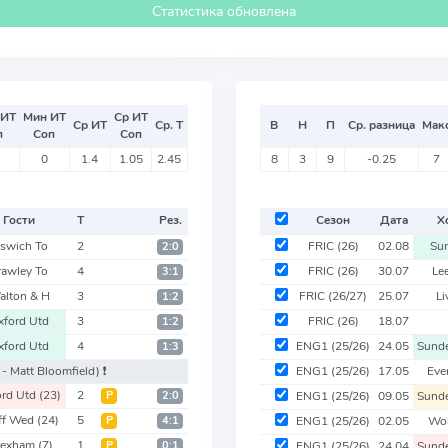
Статистика обновлена
 ИТ
Мин ИТ
Ср ИТ
Ср ИТ
Ср. Т
В
Н
П
Ср. разница
Мак
п
Соп
Соп
0
1.4
1.05
2.45
8
3
9
-0.25
7
Гости
Т
Рез.
Сезон
Дата
Х
pswich To
2
FRIC
(26)
02.08
Su
2:0
rawley To
4
FRIC
(26)
30.07
Le
3:1
lton & H
3
FRIC
(26/27)
25.07
Li
1:2
xford Utd
3
FRIC
(26)
18.07
1:2
xford Utd
4
ENG1
(25/26)
24.05
Sund
1:3
- Matt Bloomfield)
❗️
ENG1
(25/26)
17.05
Eve
ord Utd
(23)
2
Р
2:0
ENG1
(25/26)
09.05
Sund
ff Wed
(24)
5
Р
4:1
ENG1
(25/26)
02.05
Wo
exham
(7)
1
Р
0:1
ENG1
(25/26)
24.04
Sund