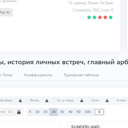
ч окончен
Гл. тренер: Режис Ле Брис
Стоимость: 392.1 млн. €
Тур 42
⬤
⬤
⬤
⬤
⬤
, история личных встреч, главный арб
n Toner
Коэффициенты
Турнирная таблица
Офсайды
Фолы
Уд. в створ
Ауты
Атаки
по
5
10
15
20
30
40
50
100
SUNDERLAND