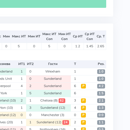
Макс ИТ
Мин ИТ
Ср ИТ
с
Мин
Макс ИТ
Мин ИТ
Ср ИТ
Ср. Т
Соп
Соп
Соп
0
5
0
5
0
1.2
1.45
2.65
озяева
ИТ
1
ИТ
2
Гости
Т
Рез.
nderland
1
0
Wrexham
1
1:0
eds Unit
1
0
Sunderland
1
1:0
verpool
4
2
Sunderland
6
Р
4:2
York
1
5
Sunderland
6
1:5
erland
(10)
2
1
Chelsea
(8)
3
62
Р
2:1
rton
(10)
1
3
Sunderland
(12)
4
Р
1:3
erland
(12)
0
0
Manchester
(3)
0
Р
0:0
lves
(20)
1
1
Sunderland
(12)
2
24
Р
1:1
erland
(11)
0
5
Nottingham
(16)
5
Р
0:5