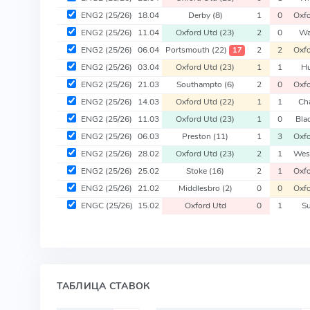
ENG2
(25/26)
18.04
Derby
(8)
1
0
Oxf
ENG2
(25/26)
11.04
Oxford Utd
(23)
2
0
Wa
ENG2
(25/26)
06.04
Portsmouth
(22)
2
2
Oxf
17
ENG2
(25/26)
03.04
Oxford Utd
(23)
1
1
Hu
ENG2
(25/26)
21.03
Southampto
(6)
2
0
Oxf
ENG2
(25/26)
14.03
Oxford Utd
(22)
1
1
Ch
ENG2
(25/26)
11.03
Oxford Utd
(23)
1
0
Bla
ENG2
(25/26)
06.03
Preston
(11)
1
3
Oxf
ENG2
(25/26)
28.02
Oxford Utd
(23)
2
1
Wes
ENG2
(25/26)
25.02
Stoke
(16)
2
1
Oxf
ENG2
(25/26)
21.02
Middlesbro
(2)
0
0
Oxf
ENGC
(25/26)
15.02
Oxford Utd
0
1
S
ТАБЛИЦА СТАВОК