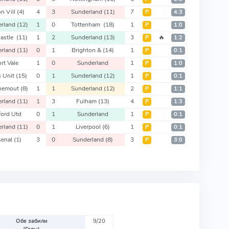
n Vill
(4)
4
3
Sunderland
(11)
7
Р
4:3
erland
(12)
1
0
Tottenham
(18)
1
Р
1:0
astle
(11)
1
2
Sunderland
(13)
3
🔥
Р
1:2
erland
(11)
0
1
Brighton &
(14)
1
Р
0:1
rt Vale
1
0
Sunderland
1
Р
1:0
s Unit
(15)
0
1
Sunderland
(12)
1
Р
0:1
nemout
(8)
1
1
Sunderland
(12)
2
Р
1:1
erland
(11)
1
3
Fulham
(13)
4
Р
1:3
ford Utd
0
1
Sunderland
1
Р
0:1
erland
(11)
0
1
Liverpool
(6)
1
Р
0:1
senal
(1)
3
0
Sunderland
(8)
3
Р
3:0
Обе забили
9/20