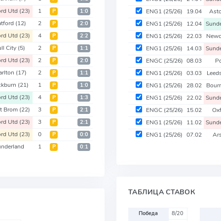
ord Utd
(23)
1
Р
1:0
ENG1
(25/26)
19.04
Asto
tford
(12)
2
Р
2:0
ENG1
(25/26)
12.04
Sund
ord Utd
(23)
4
Р
2:2
ENG1
(25/26)
22.03
Newc
ll City
(5)
2
Р
1:1
ENG1
(25/26)
14.03
Sund
ord Utd
(23)
2
Р
2:0
ENGC
(25/26)
08.03
Po
arlton
(17)
2
Р
1:1
ENG1
(25/26)
03.03
Leed
ckburn
(21)
1
Р
1:0
ENG1
(25/26)
28.02
Bour
ord Utd
(23)
4
Р
1:3
ENG1
(25/26)
22.02
Sund
t Brom
(22)
3
Р
2:1
ENGC
(25/26)
15.02
Ox
ord Utd
(23)
3
Р
2:1
ENG1
(25/26)
11.02
Sund
ord Utd
(23)
0
Р
0:0
ENG1
(25/26)
07.02
Ar
underland
1
Р
0:1
ТАБЛИЦА СТАВОК
Победа
8/20