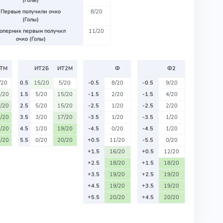
(Голы)
Первые получили очко
8/20
(Голы)
оперник первым получил
11/20
очко (Голы)
ТМ
ИТ2Б
ИТ2М
Ф
Ф2
/20
0.5
15/20
5/20
-0.5
8/20
-0.5
9/20
/20
1.5
5/20
15/20
-1.5
2/20
-1.5
4/20
/20
2.5
5/20
15/20
-2.5
1/20
-2.5
2/20
/20
3.5
3/20
17/20
-3.5
1/20
-3.5
1/20
/20
4.5
1/20
19/20
-4.5
0/20
-4.5
1/20
/20
5.5
0/20
20/20
+0.5
11/20
-5.5
0/20
+1.5
16/20
+0.5
12/20
+2.5
18/20
+1.5
18/20
+3.5
19/20
+2.5
19/20
+4.5
19/20
+3.5
19/20
+5.5
20/20
+4.5
20/20