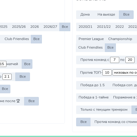
Дома
На выезде
Все
2025
2025/26
2026
2026/27
Все
2020/21
2021/22
2022
2022
Club Friendlies
Все
Premier League
Championship
Club Friendlies
Все
Против команд с
по
матчей
Все
Против ТОП-
о
Все
Победа до 1.5
Победа соп. д
Все
Победа в 1-тайме
Поражение в 
ме после 🏆
Все
Только с текущим тренером
Все