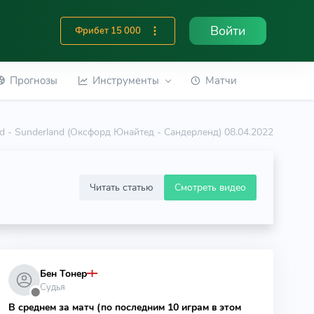
Войти
Фрибет 15 000
Прогнозы
Инструменты
Матчи
d - Sunderland (Оксфорд Юнайтед - Сандерленд) 08.04.2022
Читать статью
Смотреть видео
Бен Тонер
Судья
⬤
В среднем за матч (по последним 10 играм в этом