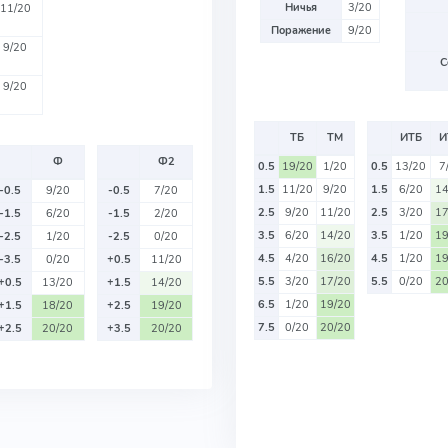
Ничья
3/20
11/20
Поражение
9/20
9/20
С
9/20
ТБ
ТМ
ИТБ
И
Ф
Ф2
0.5
19/20
1/20
0.5
13/20
7
1.5
11/20
9/20
1.5
6/20
14
-0.5
9/20
-0.5
7/20
2.5
9/20
11/20
2.5
3/20
17
-1.5
6/20
-1.5
2/20
3.5
6/20
14/20
3.5
1/20
19
-2.5
1/20
-2.5
0/20
4.5
4/20
16/20
4.5
1/20
19
-3.5
0/20
+0.5
11/20
5.5
3/20
17/20
5.5
0/20
20
+0.5
13/20
+1.5
14/20
6.5
1/20
19/20
+1.5
18/20
+2.5
19/20
7.5
0/20
20/20
+2.5
20/20
+3.5
20/20