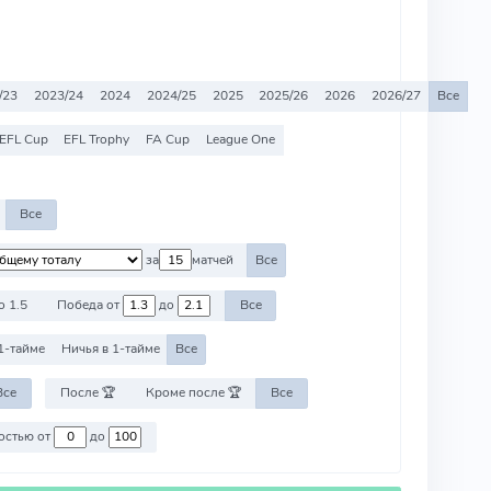
/23
2023/24
2024
2024/25
2025
2025/26
2026
2026/27
Все
EFL Cup
EFL Trophy
FA Cup
League One
Все
за
матчей
Все
о 1.5
Победа от
до
Все
1-тайме
Ничья в 1-тайме
Все
Все
После 🏆
Кроме после 🏆
Все
Против команд со стоимостью от
до