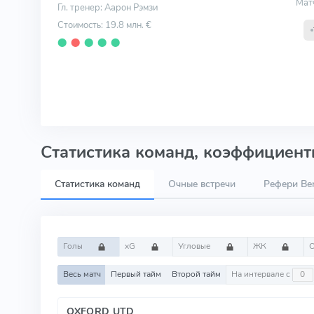
Мат
Гл. тренер: Аарон Рэмзи
Стоимость: 19.8 млн. €
⬤
⬤
⬤
⬤
⬤
Статистика команд, коэффициенты
Статистика команд
Очные встречи
Рефери Be
Голы
xG
Угловые
ЖК
Весь матч
Первый тайм
Второй тайм
На интервале с
OXFORD UTD