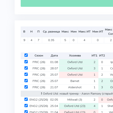
Макс
В
Н
П
Ср. разница
Макс
Мин
Макс ИТ
Мин ИТ
Со
9
4
7
0.35
5
0
4
0
2
Сезон
Дата
Хозяева
ИТ
1
ИТ
2
FRIC
(26)
01.08
Oxford Utd
2
0
I
FRIC
(26)
28.07
Oxford Utd
3
1
C
FRIC
(26)
25.07
Oxford Utd
1
2
Wa
FRIC
(26)
25.07
Barnet
1
2
O
FRIC
(26)
21.07
Aldershot
1
3
O
❗️ Oxford Utd: новый тренер - Aaron Ramsey
(старый 
ENG2
(25/26)
02.05
Millwall
(3)
2
0
Oxf
ENG2
(25/26)
25.04
Oxford Utd
(23)
4
1
She
ENG2
(25/26)
21.04
Oxford Utd
(23)
0
1
Wr