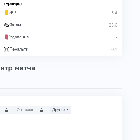
турнире)
3.4
ЖК
23.6
Фолы
-
Удаления
0.1
Пенальти
итр матча
Оп. атаки
Другое