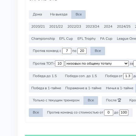
Дома
На выезде
Все
2020/21
2021/22
2022/23
2023/24
2024
2024/25
Championship
EFL Cup
EFL Trophy
FA Cup
League One
Против команд с
по
Все
Против ТОП-
за
Победа до 1.5
Победа соп. до 1.5
Победа от
д
Победа в 1-тайме
Поражение в 1-тайме
Ничья в 1-тайме
Только с текущим тренером
Все
После 🏆
Кро
Все
Против команд со стоимостью от
до