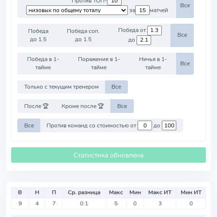
Против ТОП-
Все
за
матчей
Победа от
Победа
Победа соп.
Все
до 1.5
до 1.5
до
Победа в 1-
Поражение в 1-
Ничья в 1-
Все
тайме
тайме
тайме
Только с текущим тренером
Все
После 🏆
Кроме после 🏆
Все
Все
Против команд со стоимостью от
до
Статистика обновлена
В
Н
П
Ср. разница
Макс
Мин
Макс ИТ
Мин ИТ
9
4
7
0.1
5
0
3
0