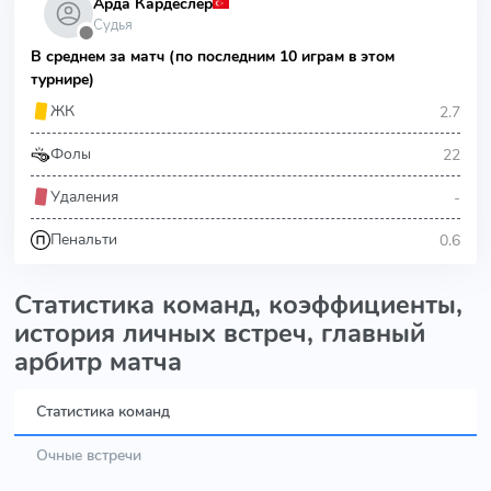
Арда Кардеслер
Судья
⬤
В среднем за матч (по последним 10 играм в этом
турнире)
2.7
ЖК
22
Фолы
-
Удаления
0.6
Пенальти
Статистика команд, коэффициенты,
история личных встреч, главный
арбитр матча
Статистика команд
Очные встречи