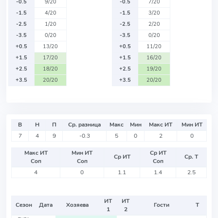
-0.5
9/20
-0.5
7/20
-1.5
4/20
-1.5
3/20
-2.5
1/20
-2.5
2/20
-3.5
0/20
-3.5
0/20
+0.5
13/20
+0.5
11/20
+1.5
17/20
+1.5
16/20
+2.5
18/20
+2.5
19/20
+3.5
20/20
+3.5
20/20
В
Н
П
Ср. разница
Макс
Мин
Макс ИТ
Мин ИТ
7
4
9
-0.3
5
0
2
0
Макс ИТ
Мин ИТ
Ср ИТ
Ср ИТ
Ср. Т
Соп
Соп
Соп
4
0
1.1
1.4
2.5
ИТ
ИТ
Сезон
Дата
Хозяева
Гости
Т
1
2