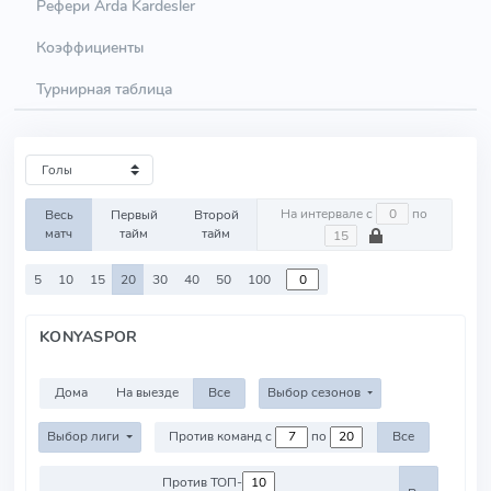
Рефери Arda Kardesler
Коэффициенты
Турнирная таблица
На интервале с
по
Весь
Первый
Второй
матч
тайм
тайм
5
10
15
20
30
40
50
100
KONYASPOR
Дома
На выезде
Все
Выбор сезонов
Выбор лиги
Против команд с
по
Все
Против ТОП-