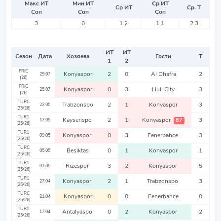
Макс ИТ
Мин ИТ
Ср ИТ
Ср ИТ
Ср. Т
Соп
Соп
Соп
3
0
1.2
1.1
2.3
ИТ
ИТ
Сезон
Дата
Хозяева
Гости
Т
1
2
FRIC
Konyaspor
2
0
Al Dhafra
2
29.07
(26)
FRIC
Konyaspor
0
3
Hull City
3
25.07
(26)
TURC
Trabzonspo
2
1
Konyaspor
3
22.05
(25/26)
TUR1
Kayserispo
2
1
Konyaspor
3
87
17.05
(25/26)
TUR1
Konyaspor
0
3
Fenerbahce
3
09.05
(25/26)
TURC
Besiktas
0
1
Konyaspor
1
05.05
(25/26)
TUR1
Rizespor
3
2
Konyaspor
5
01.05
(25/26)
TUR1
Konyaspor
2
1
Trabzonspo
3
27.04
(25/26)
TURC
Konyaspor
0
0
Fenerbahce
0
21.04
(25/26)
TUR1
Antalyaspo
0
2
Konyaspor
2
17.04
(25/26)