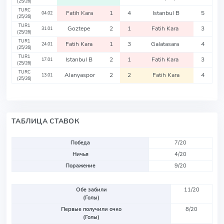
(25/26)
TURC
Fatih Kara
1
4
Istanbul B
5
04.02
(25/26)
TUR1
Goztepe
2
1
Fatih Kara
3
31.01
(25/26)
TUR1
Fatih Kara
1
3
Galatasara
4
24.01
(25/26)
TUR1
Istanbul B
2
1
Fatih Kara
3
17.01
(25/26)
TURC
Alanyaspor
2
2
Fatih Kara
4
13.01
(25/26)
ТАБЛИЦА СТАВОК
Победа
7/20
Ничья
4/20
Поражение
9/20
Обе забили
11/20
(Голы)
Первые получили очко
8/20
(Голы)