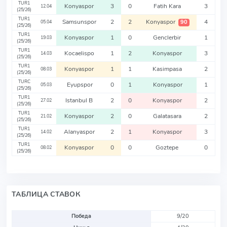
TUR1
Konyaspor
3
0
Fatih Kara
3
12.04
(25/26)
TUR1
Samsunspor
2
2
Konyaspor
4
90
05.04
(25/26)
TUR1
Konyaspor
1
0
Genclerbir
1
19.03
(25/26)
TUR1
Kocaelispo
1
2
Konyaspor
3
14.03
(25/26)
TUR1
Konyaspor
1
1
Kasimpasa
2
08.03
(25/26)
TURC
Eyupspor
0
1
Konyaspor
1
05.03
(25/26)
TUR1
Istanbul B
2
0
Konyaspor
2
27.02
(25/26)
TUR1
Konyaspor
2
0
Galatasara
2
21.02
(25/26)
TUR1
Alanyaspor
2
1
Konyaspor
3
14.02
(25/26)
TUR1
Konyaspor
0
0
Goztepe
0
08.02
(25/26)
ТАБЛИЦА СТАВОК
Победа
9/20