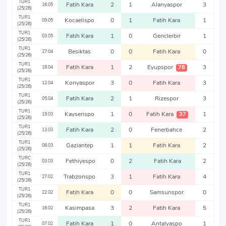
TUR1
Fatih Kara
2
1
Alanyaspor
3
16.05
(25/26)
TUR1
Kocaelispo
0
1
Fatih Kara
1
09.05
(25/26)
TUR1
Fatih Kara
1
0
Genclerbir
1
03.05
(25/26)
TUR1
Besiktas
0
0
Fatih Kara
0
27.04
(25/26)
TUR1
Fatih Kara
1
2
Eyupspor
3
78
18.04
(25/26)
TUR1
Konyaspor
3
0
Fatih Kara
3
12.04
(25/26)
TUR1
Fatih Kara
2
1
Rizespor
3
05.04
(25/26)
TUR1
Kayserispo
1
0
Fatih Kara
1
37
19.03
(25/26)
TUR1
Fatih Kara
2
0
Fenerbahce
2
13.03
(25/26)
TUR1
Gaziantep
1
1
Fatih Kara
2
08.03
(25/26)
TURC
Fethiyespo
0
2
Fatih Kara
2
03.03
(25/26)
TUR1
Trabzonspo
3
1
Fatih Kara
4
27.02
(25/26)
TUR1
Fatih Kara
0
0
Samsunspor
0
22.02
(25/26)
TUR1
Kasimpasa
3
2
Fatih Kara
5
16.02
(25/26)
TUR1
Fatih Kara
1
0
Antalyaspo
1
07.02