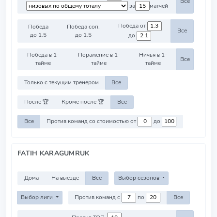
Все
за
матчей
Победа от
Победа
Победа соп.
Все
до 1.5
до 1.5
до
Победа в 1-
Поражение в 1-
Ничья в 1-
Все
тайме
тайме
тайме
Только с текущим тренером
Все
После 🏆
Кроме после 🏆
Все
Все
Против команд со стоимостью от
до
FATIH KARAGUMRUK
Дома
На выезде
Все
Выбор сезонов
Выбор лиги
Против команд с
по
Все