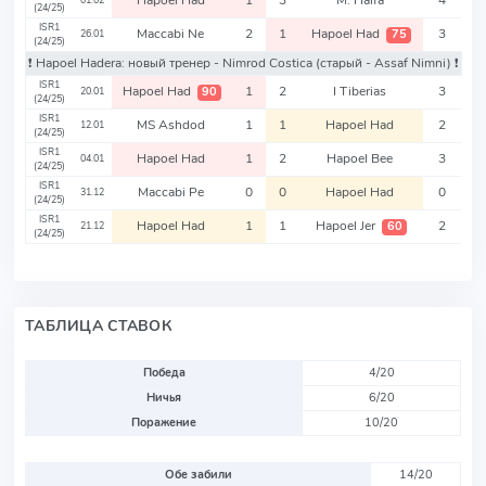
Hapoel Had
1
3
M. Haifa
4
01.02
(24/25)
ISR1
Maccabi Ne
2
1
Hapoel Had
3
75
26.01
(24/25)
❗️ Hapoel Hadera: новый тренер - Nimrod Costica
(старый - Assaf Nimni)
❗️
ISR1
Hapoel Had
1
2
I Tiberias
3
90
20.01
(24/25)
ISR1
MS Ashdod
1
1
Hapoel Had
2
12.01
(24/25)
ISR1
Hapoel Had
1
2
Hapoel Bee
3
04.01
(24/25)
ISR1
Maccabi Pe
0
0
Hapoel Had
0
31.12
(24/25)
ISR1
Hapoel Had
1
1
Hapoel Jer
2
60
21.12
(24/25)
ТАБЛИЦА СТАВОК
Победа
4/20
Ничья
6/20
Поражение
10/20
Обе забили
14/20