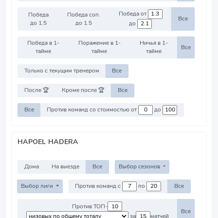
Победа от
Победа
Победа соп.
Все
до 1.5
до 1.5
до
Победа в 1-
Поражение в 1-
Ничья в 1-
Все
тайме
тайме
тайме
Только с текущим тренером
Все
После 🏆
Кроме после 🏆
Все
Все
Против команд со стоимостью от
до
HAPOEL HADERA
Дома
На выезде
Все
Выбор сезонов
Выбор лиги
Против команд с
по
Все
Против ТОП-
Все
за
матчей