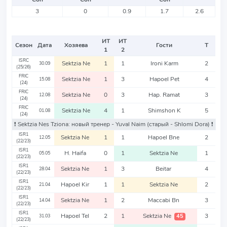
3
0
0.9
1.7
2.6
ИТ
ИТ
Сезон
Дата
Хозяева
Гости
Т
1
2
ISRC
Sektzia Ne
1
1
Ironi Karm
2
30.09
(25/26)
FRIC
Sektzia Ne
1
3
Hapoel Pet
4
15.08
(24)
FRIC
Sektzia Ne
0
3
Hap. Ramat
3
12.08
(24)
FRIC
Sektzia Ne
4
1
Shimshon K
5
01.08
(24)
❗️ Sektzia Nes Tziona: новый тренер - Yuval Naim
(старый - Shlomi Dora)
❗️
ISR1
Sektzia Ne
1
1
Hapoel Bne
2
12.05
(22/23)
ISR1
H. Haifa
0
1
Sektzia Ne
1
05.05
(22/23)
ISR1
Sektzia Ne
1
3
Beitar
4
28.04
(22/23)
ISR1
Hapoel Kir
1
1
Sektzia Ne
2
21.04
(22/23)
ISR1
Sektzia Ne
1
2
Maccabi Bn
3
14.04
(22/23)
ISR1
Hapoel Tel
2
1
Sektzia Ne
3
45
31.03
(22/23)