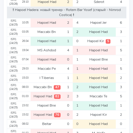
ISRC
Hapoel Had
2
2
Sderot
4
29.10
(25/26)
❗️ Hapoel Hadera: новый тренер - Rotem Bar Yosef
(старый - Nimrod
Costica)
❗️
ISR1
Hapoel Had
2
4
Hapoel Jer
6
10.05
(24/25)
ISR1
Maccabi Bn
1
2
Hapoel Had
3
03.05
(24/25)
ISR1
Hapoel Had
1
0
Hapoel Kir
1
5
26.04
(24/25)
ISR1
MS Ashdod
4
1
Hapoel Had
5
19.04
(24/25)
ISR1
Hapoel Had
0
1
Hapoel Bne
1
07.04
(24/25)
ISR1
Maccabi Pe
4
1
Hapoel Had
5
29.03
(24/25)
ISR1
I Tiberias
1
1
Hapoel Had
2
15.03
(24/25)
ISR1
Maccabi Bn
1
2
Hapoel Had
3
47
08.03
(24/25)
ISR1
Hapoel Had
2
3
Maccabi Te
5
82
01.03
(24/25)
ISR1
Hapoel Bne
0
1
Hapoel Had
1
23.02
(24/25)
ISR1
Hapoel Had
0
2
Hapoel Kir
2
76
15.02
(24/25)
ISR1
Beitar
0
0
Hapoel Had
0
08.02
(24/25)
ISR1