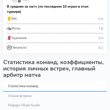
⬤
В среднем за матч (по последним 10 играм в этом
турнире)
5.5
ЖК
7.6
Фолы
0.4
Удаления
0.1
Пенальти
Статистика команд, коэффициенты,
история личных встреч, главный
арбитр матча
Статистика команд
Очные встречи
Рефери Ohad Asulin