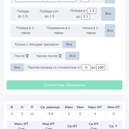
Победа от
Победа
Победа соп.
Все
до 1.5
до 1.5
до
Победа в 1-
Поражение в 1-
Ничья в 1-
Все
тайме
тайме
тайме
Только с текущим тренером
Все
После 🏆
Кроме после 🏆
Все
Все
Против команд со стоимостью от
до
Статистика обновлена
В
Н
П
Ср. разница
Макс
Мин
Макс ИТ
Мин ИТ
3
5
12
-0.8
5
0
4
0
Макс ИТ
Мин ИТ
Ср ИТ
Ср ИТ
Ср. Т
Соп
Соп
Соп