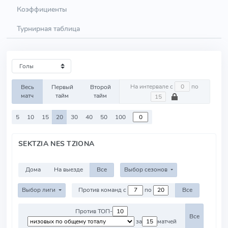
Коэффициенты
Турнирная таблица
На интервале с
по
Весь
Первый
Второй
матч
тайм
тайм
5
10
15
20
30
40
50
100
SEKTZIA NES TZIONA
Дома
На выезде
Все
Выбор сезонов
Выбор лиги
Против команд с
по
Все
Против ТОП-
Все
за
матчей