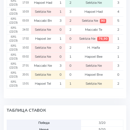
ISR1
Hapoel Had
1
2
Sektzia Ne
3
17.03
(22/23)
ISR1
Sektzia Ne
1
3
Hapoel Had
4
10.03
(22/23)
ISR1
Maccabi Bn
3
2
Sektzia Ne
5
90
03.03
(22/23)
ISR1
Sektzia Ne
0
2
Maccabi Te
2
24.02
(22/23)
ISR1
Hapoel Jer
1
0
Sektzia Ne
1
76,90
17.02
(22/23)
ISR1
Sektzia Ne
0
2
H. Haifa
2
10.02
(22/23)
ISR1
Sektzia Ne
0
1
Hapoel Bee
1
03.02
(22/23)
ISR1
Maccabi Ne
3
0
Sektzia Ne
3
27.01
(22/23)
ISR1
Sektzia Ne
0
0
Hapoel Bne
0
20.01
(22/23)
ISR1
Hapoel Tel
1
1
Sektzia Ne
2
13.01
(22/23)
ТАБЛИЦА СТАВОК
Победа
3/20
Ничья
5/20