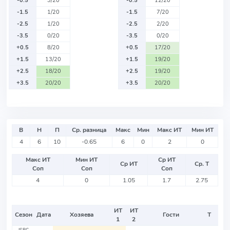
-0.5
3/20
-0.5
12/20
-1.5
1/20
-1.5
7/20
-2.5
1/20
-2.5
2/20
-3.5
0/20
-3.5
0/20
+0.5
8/20
+0.5
17/20
+1.5
13/20
+1.5
19/20
+2.5
18/20
+2.5
19/20
+3.5
20/20
+3.5
20/20
В
Н
П
Ср. разница
Макс
Мин
Макс ИТ
Мин ИТ
4
6
10
-0.65
6
0
2
0
Макс ИТ
Мин ИТ
Ср ИТ
Ср ИТ
Ср. Т
Соп
Соп
Соп
4
0
1.05
1.7
2.75
ИТ
ИТ
Сезон
Дата
Хозяева
Гости
Т
1
2