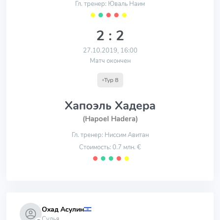
Гл. тренер: Юваль Наим
⬤
⬤
⬤
⬤
⬤
2 : 2
27.10.2019, 16:00
Матч окончен
Тур 8
Хапоэль Хадера
(Hapoel Hadera)
Гл. тренер: Ниссим Авитан
Стоимость: 0.7 млн. €
⬤
⬤
⬤
⬤
⬤
Охад Асулин
Судья