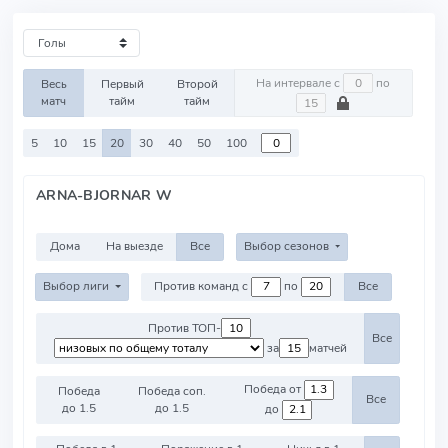
На интервале с
по
Весь
Первый
Второй
матч
тайм
тайм
5
10
15
20
30
40
50
100
ARNA-BJORNAR W
Дома
На выезде
Все
Выбор сезонов
Выбор лиги
Против команд с
по
Все
Против ТОП-
Все
за
матчей
Победа от
Победа
Победа соп.
Все
до 1.5
до 1.5
до