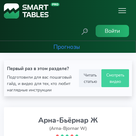
Войти
Прогнозы
Первый раз в этом разделе?
Читать
Смотреть
Подготовили для вас пошаговый
статью
видео
гайд, и видео для тех, кто любит
наглядные инструкции
Арна-Бьёрнар Ж
(Arna-Bjornar W)
⬤
⬤
⬤
⬤
⬤