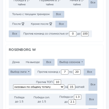
Победа в 1-
Поражение в 1-
Ничья в 1-
Все
тайме
тайме
тайме
Только с текущим тренером
Все
После 🏆
Кроме после 🏆
Все
Все
Против команд со стоимостью от
до
ROSENBORG W
Дома
На выезде
Все
Выбор сезонов
Выбор лиги
Против команд с
по
Все
Против ТОП-
Все
за
матчей
Победа от
Победа
Победа соп.
Все
до 1.5
до 1.5
до