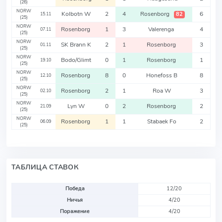
(26)
NORW
Kolbotn W
2
4
Rosenborg
6
82
15.11
(25)
NORW
Rosenborg
1
3
Valerenga
4
07.11
(25)
NORW
SK Brann K
2
1
Rosenborg
3
01.11
(25)
NORW
Bodo/Glimt
0
1
Rosenborg
1
19.10
(25)
NORW
Rosenborg
8
0
Honefoss B
8
12.10
(25)
NORW
Rosenborg
2
1
Roa W
3
02.10
(25)
NORW
Lyn W
0
2
Rosenborg
2
21.09
(25)
NORW
Rosenborg
1
1
Stabaek Fo
2
06.09
(25)
ТАБЛИЦА СТАВОК
Победа
12/20
Ничья
4/20
Поражение
4/20