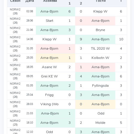
Сезон
Дата
Хозяева
Гости
Т
1
2
NORW2
Arna-Bjorn
6
0
Klepp W
6
02.08
(26)
NORW2
Start
1
0
Arna-Bjorn
1
28.06
(26)
NORW2
Arna-Bjorn
3
0
Bryne
3
21.06
(26)
NORW2
Klepp W
1
9
Arna-Bjorn
10
14.06
(26)
NORW2
Arna-Bjorn
1
3
TIL 2020 W
4
31.05
(26)
NORW2
Arna-Bjorn
1
1
Kolbotn W
2
25.05
(26)
NORW2
Asane W
2
1
Arna-Bjorn
3
16.05
(26)
NORW2
Grei KE W
2
4
Arna-Bjorn
6
09.05
(26)
NORW2
Arna-Bjorn
2
1
Fyllingsda
3
01.05
(26)
NORW2
Frigg
0
3
Arna-Bjorn
3
25.04
(26)
NORW2
Viking (Wo
0
0
Arna-Bjorn
0
28.03
(26)
NORW2
Arna-Bjorn
1
0
Odd
1
21.03
(26)
NORW2
Arna-Bjorn
3
2
Molde
5
18.10
(25)
NORW2
Odd
0
3
Arna-Bjorn
3
12.10