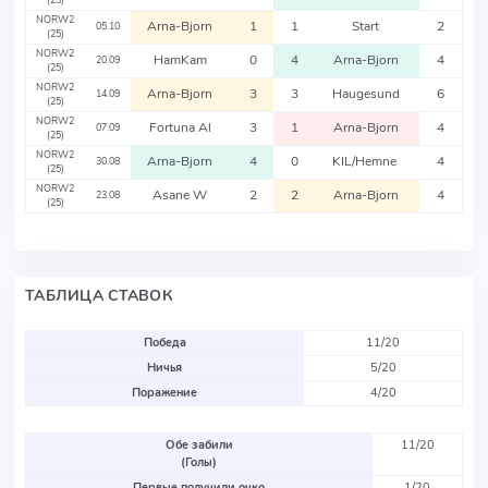
(25)
NORW2
Arna-Bjorn
1
1
Start
2
05.10
(25)
NORW2
HamKam
0
4
Arna-Bjorn
4
20.09
(25)
NORW2
Arna-Bjorn
3
3
Haugesund
6
14.09
(25)
NORW2
Fortuna Al
3
1
Arna-Bjorn
4
07.09
(25)
NORW2
Arna-Bjorn
4
0
KIL/Hemne
4
30.08
(25)
NORW2
Asane W
2
2
Arna-Bjorn
4
23.08
(25)
ТАБЛИЦА СТАВОК
Победа
11/20
Ничья
5/20
Поражение
4/20
Обе забили
11/20
(Голы)
Первые получили очко
1/20