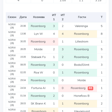
4
0
2.05
1.1
3.15
ИТ
ИТ
Сезон
Дата
Хозяева
Гости
Т
1
2
NORW
Rosenborg
3
2
Valerenga
5
20.06
(26)
NORW
Lyn W
4
4
Rosenborg
8
13.06
(26)
NORW
Rosenborg
0
1
Lillestrom
1
30.05
(26)
NORW
Molde
2
3
Rosenborg
5
26.05
(26)
NORW
Stabaek Fo
1
2
Rosenborg
3
15.05
(26)
NORW
Rosenborg
3
0
Bodo/Glimt
3
08.05
(26)
NORW
Roa W
0
1
Rosenborg
1
02.05
(26)
NORW
Rosenborg
1
0
Molde
1
29.04
(26)
NORW
Fortuna Al
1
0
Rosenborg
1
88
24.04
(26)
NORW
Rosenborg
2
0
Honefoss B
2
01.04
(26)
NORW
SK Brann K
1
1
Rosenborg
2
28.03
(26)
NORW
Rosenborg
1
1
Haugesund
2
21.03