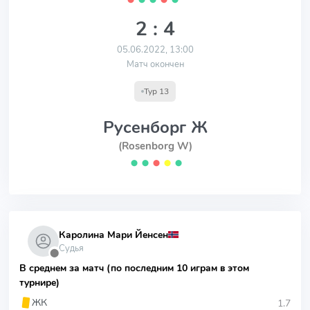
2 : 4
05.06.2022, 13:00
Матч окончен
Тур 13
Русенборг Ж
(Rosenborg W)
⬤
⬤
⬤
⬤
⬤
Каролина Мари Йенсен
Судья
⬤
В среднем за матч (по последним 10 играм в этом
турнире)
1.7
ЖК