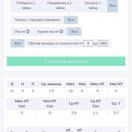
Победа в 1-
Поражение в 1-
Ничья в 1-
Все
тайме
тайме
тайме
Только с текущим тренером
Все
После 🏆
Кроме после 🏆
Все
Все
Против команд со стоимостью от
до
Статистика обновлена
В
Н
П
Ср. разница
Макс
Мин
Макс ИТ
Мин ИТ
11
5
4
1.5
10
0
9
0
Макс ИТ
Мин ИТ
Ср ИТ
Ср ИТ
Ср. Т
Соп
Соп
Соп
3
0
2.6
1.1
3.7
ИТ
ИТ