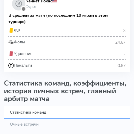
Кеннет Рохас
Судья
⬤
В среднем за матч (по последним 10 играм в этом
турнире)
3
ЖК
24.67
Фолы
-
Удаления
0.67
Пенальти
Статистика команд, коэффициенты,
история личных встреч, главный
арбитр матча
Статистика команд
Очные встречи