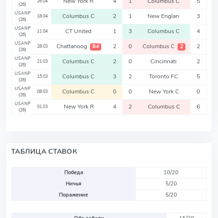
New York R
4
1
Columbus C
5
26.04
(26)
USANP
Columbus C
2
1
New Englan
3
18.04
(26)
USANP
CT United
1
3
Columbus C
4
11.04
(26)
USANP
Chattanoog
2
0
Columbus C
2
84
2
28.03
(26)
USANP
Columbus C
2
0
Cincinnati
2
21.03
(26)
USANP
Columbus C
3
2
Toronto FC
5
15.03
(26)
USANP
Columbus C
0
0
New York C
0
08.03
(26)
USANP
New York R
4
2
Columbus C
6
01.03
(26)
ТАБЛИЦА СТАВОК
Победа
10/20
Ничья
5/20
Поражение
5/20