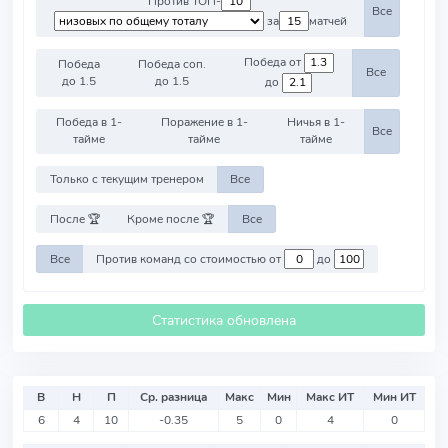
Против ТОП-
Все
за
матчей
Победа от
Победа
Победа соп.
Все
до 1.5
до 1.5
до
Победа в 1-
Поражение в 1-
Ничья в 1-
Все
тайме
тайме
тайме
Только с текущим тренером
Все
После 🏆
Кроме после 🏆
Все
Все
Против команд со стоимостью от
до
Статистика обновлена
В
Н
П
Ср. разница
Макс
Мин
Макс ИТ
Мин ИТ
6
4
10
-0.35
5
0
4
0