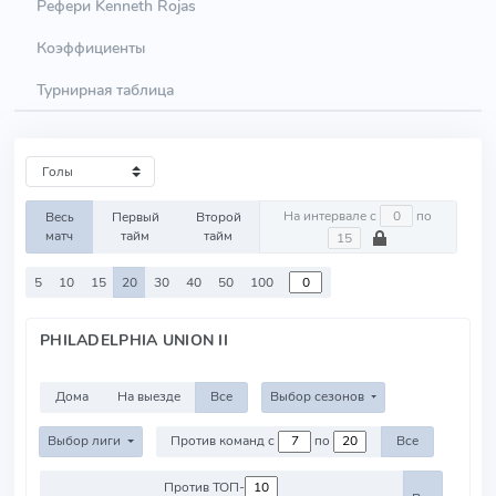
Рефери Kenneth Rojas
Коэффициенты
Турнирная таблица
На интервале с
по
Весь
Первый
Второй
матч
тайм
тайм
5
10
15
20
30
40
50
100
PHILADELPHIA UNION II
Дома
На выезде
Все
Выбор сезонов
Выбор лиги
Против команд с
по
Все
Против ТОП-