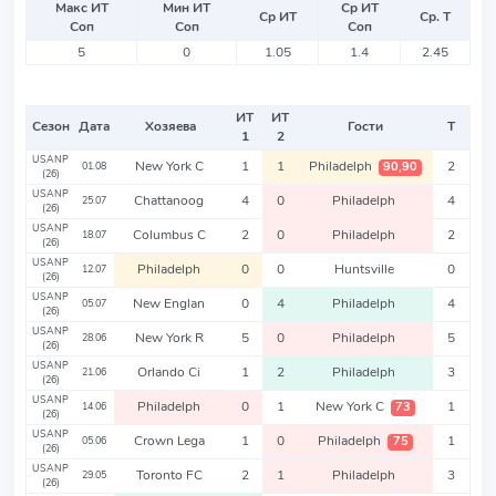
Макс ИТ
Мин ИТ
Ср ИТ
Ср ИТ
Ср. Т
Соп
Соп
Соп
5
0
1.05
1.4
2.45
ИТ
ИТ
Сезон
Дата
Хозяева
Гости
Т
1
2
USANP
New York C
1
1
Philadelph
2
90,90
01.08
(26)
USANP
Chattanoog
4
0
Philadelph
4
25.07
(26)
USANP
Columbus C
2
0
Philadelph
2
18.07
(26)
USANP
Philadelph
0
0
Huntsville
0
12.07
(26)
USANP
New Englan
0
4
Philadelph
4
05.07
(26)
USANP
New York R
5
0
Philadelph
5
28.06
(26)
USANP
Orlando Ci
1
2
Philadelph
3
21.06
(26)
USANP
Philadelph
0
1
New York C
1
73
14.06
(26)
USANP
Crown Lega
1
0
Philadelph
1
75
05.06
(26)
USANP
Toronto FC
2
1
Philadelph
3
29.05
(26)