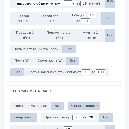
Все
за
матчей
Победа от
Победа
Победа соп.
Все
до 1.5
до 1.5
до
Победа в 1-
Поражение в 1-
Ничья в 1-
Все
тайме
тайме
тайме
Только с текущим тренером
Все
После 🏆
Кроме после 🏆
Все
Все
Против команд со стоимостью от
до
COLUMBUS CREW 2
Дома
На выезде
Все
Выбор сезонов
Выбор лиги
Против команд с
по
Все