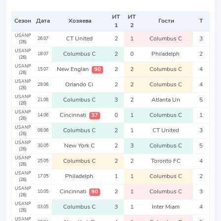
ИТ
ИТ
Сезон
Дата
Хозяева
Гости
Т
1
2
USANP
CT United
2
1
Columbus C
3
26.07
(26)
USANP
Columbus C
2
0
Philadelph
2
18.07
(26)
USANP
New Englan
2
2
Columbus C
4
90
15.07
(26)
USANP
Orlando Ci
2
2
Columbus C
4
29.06
(26)
USANP
Columbus C
3
2
Atlanta Un
5
21.06
(26)
USANP
Cincinnati
0
1
Columbus C
1
37
14.06
(26)
USANP
Columbus C
2
1
CT United
3
08.06
(26)
USANP
New York C
2
3
Columbus C
5
30.05
(26)
USANP
Columbus C
2
2
Toronto FC
4
25.05
(26)
USANP
Philadelph
1
1
Columbus C
2
17.05
(26)
USANP
Cincinnati
2
1
Columbus C
3
90
10.05
(26)
USANP
Columbus C
3
1
Inter Miam
4
03.05
(26)
USANP