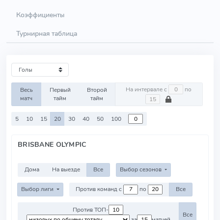
Коэффициенты
Турнирная таблица
На интервале с
по
Весь
Первый
Второй
матч
тайм
тайм
5
10
15
20
30
40
50
100
BRISBANE OLYMPIC
Дома
На выезде
Все
Выбор сезонов
Выбор лиги
Против команд с
по
Все
Против ТОП-
Все
за
матчей