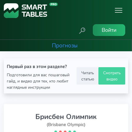
Войти
Прогнозы
Первый раз в этом разделе?
Читать
Смотреть
Подготовили для вас пошаговый
статью
видео
гайд, и видео для тех, кто любит
наглядные инструкции
Брисбен Олимпик
(Brisbane Olympic)
⬤
⬤
⬤
⬤
⬤