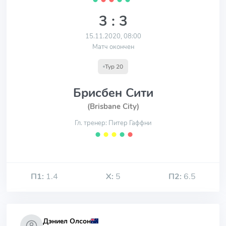
3 : 3
15.11.2020, 08:00
Матч окончен
Тур 20
Брисбен Сити
(Brisbane City)
Гл. тренер: Питер Гаффни
⬤
⬤
⬤
⬤
⬤
П1:
1.4
Х:
5
П2:
6.5
Дэниел Олсон