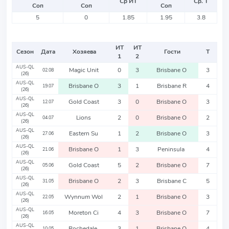
Ср ИТ
Ср. Т
Соп
Соп
Соп
5
0
1.85
1.95
3.8
ИТ
ИТ
Сезон
Дата
Хозяева
Гости
Т
1
2
AUS-QL
Magic Unit
0
3
Brisbane O
3
02.08
(26)
AUS-QL
Brisbane O
3
1
Brisbane R
4
19.07
(26)
AUS-QL
Gold Coast
3
0
Brisbane O
3
12.07
(26)
AUS-QL
Lions
2
0
Brisbane O
2
04.07
(26)
AUS-QL
Eastern Su
1
2
Brisbane O
3
27.06
(26)
AUS-QL
Brisbane O
1
3
Peninsula
4
21.06
(26)
AUS-QL
Gold Coast
5
2
Brisbane O
7
05.06
(26)
AUS-QL
Brisbane O
2
3
Brisbane C
5
31.05
(26)
AUS-QL
Wynnum Wol
2
1
Brisbane O
3
22.05
(26)
AUS-QL
Moreton Ci
4
3
Brisbane O
7
16.05
(26)
AUS-QL
Rochedale
3
1
Brisbane O
4
10.05