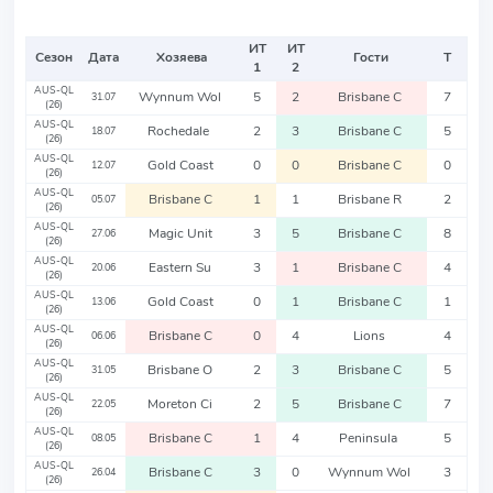
ИТ
ИТ
Сезон
Дата
Хозяева
Гости
Т
1
2
AUS-QL
Wynnum Wol
5
2
Brisbane C
7
31.07
(26)
AUS-QL
Rochedale
2
3
Brisbane C
5
18.07
(26)
AUS-QL
Gold Coast
0
0
Brisbane C
0
12.07
(26)
AUS-QL
Brisbane C
1
1
Brisbane R
2
05.07
(26)
AUS-QL
Magic Unit
3
5
Brisbane C
8
27.06
(26)
AUS-QL
Eastern Su
3
1
Brisbane C
4
20.06
(26)
AUS-QL
Gold Coast
0
1
Brisbane C
1
13.06
(26)
AUS-QL
Brisbane C
0
4
Lions
4
06.06
(26)
AUS-QL
Brisbane O
2
3
Brisbane C
5
31.05
(26)
AUS-QL
Moreton Ci
2
5
Brisbane C
7
22.05
(26)
AUS-QL
Brisbane C
1
4
Peninsula
5
08.05
(26)
AUS-QL
Brisbane C
3
0
Wynnum Wol
3
26.04
(26)