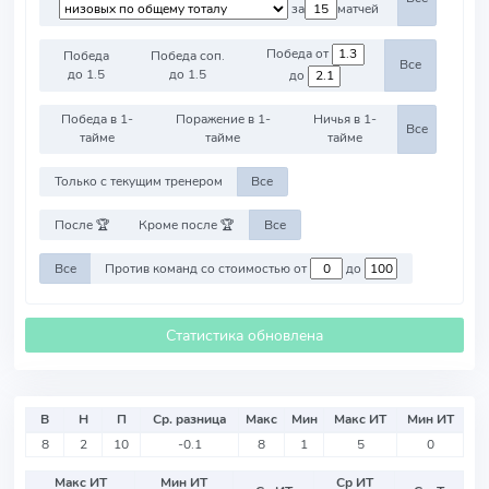
за
матчей
Победа от
Победа
Победа соп.
Все
до 1.5
до 1.5
до
Победа в 1-
Поражение в 1-
Ничья в 1-
Все
тайме
тайме
тайме
Только с текущим тренером
Все
После 🏆
Кроме после 🏆
Все
Все
Против команд со стоимостью от
до
Статистика обновлена
В
Н
П
Ср. разница
Макс
Мин
Макс ИТ
Мин ИТ
8
2
10
-0.1
8
1
5
0
Макс ИТ
Мин ИТ
Ср ИТ