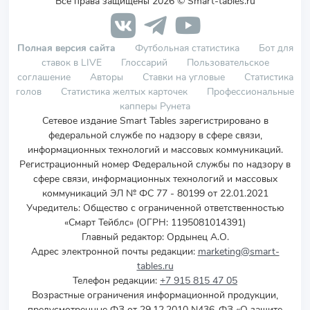
Все права защищены 2026 © Smart-tables.ru
Полная версия сайта
Футбольная статистика
Бот для
ставок в LIVE
Глоссарий
Пользовательское
соглашение
Авторы
Ставки на угловые
Статистика
голов
Статистика желтых карточек
Профессиональные
капперы Рунета
Сетевое издание Smart Tables зарегистрировано в
федеральной службе по надзору в сфере связи,
информационных технологий и массовых коммуникаций.
Регистрационный номер Федеральной службы по надзору в
сфере связи, информационных технологий и массовых
коммуникаций ЭЛ № ФС 77 - 80199 от 22.01.2021
Учредитель
:
Общество с ограниченной ответственностью
«Смарт Тейблс» (ОГРН: 1195081014391)
Главный редактор: Ордынец А.О.
Адрес электронной почты редакции:
marketing@smart-
tables.ru
Телефон редакции:
+7 915 815 47 05
Возрастные ограничения информационной продукции,
предусмотренные ФЗ от 29.12.2010 N436-ФЗ «О защите