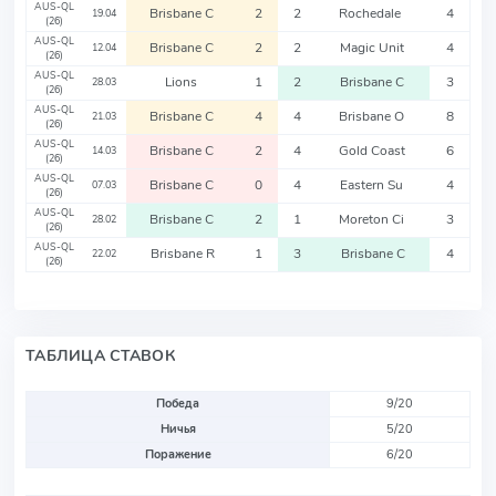
AUS-QL
Brisbane C
2
2
Rochedale
4
19.04
(26)
AUS-QL
Brisbane C
2
2
Magic Unit
4
12.04
(26)
AUS-QL
Lions
1
2
Brisbane C
3
28.03
(26)
AUS-QL
Brisbane C
4
4
Brisbane O
8
21.03
(26)
AUS-QL
Brisbane C
2
4
Gold Coast
6
14.03
(26)
AUS-QL
Brisbane C
0
4
Eastern Su
4
07.03
(26)
AUS-QL
Brisbane C
2
1
Moreton Ci
3
28.02
(26)
AUS-QL
Brisbane R
1
3
Brisbane C
4
22.02
(26)
ТАБЛИЦА СТАВОК
Победа
9/20
Ничья
5/20
Поражение
6/20