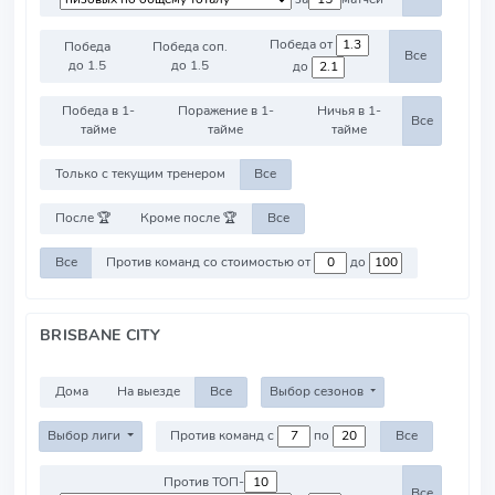
Победа от
Победа
Победа соп.
Все
до 1.5
до 1.5
до
Победа в 1-
Поражение в 1-
Ничья в 1-
Все
тайме
тайме
тайме
Только с текущим тренером
Все
После 🏆
Кроме после 🏆
Все
Все
Против команд со стоимостью от
до
BRISBANE CITY
Дома
На выезде
Все
Выбор сезонов
Выбор лиги
Против команд с
по
Все
Против ТОП-
Все