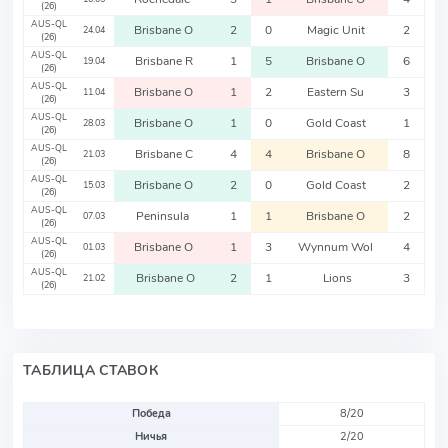
(26)
AUS-QL
Brisbane O
2
0
Magic Unit
2
24.04
(26)
AUS-QL
Brisbane R
1
5
Brisbane O
6
19.04
(26)
AUS-QL
Brisbane O
1
2
Eastern Su
3
11.04
(26)
AUS-QL
Brisbane O
1
0
Gold Coast
1
28.03
(26)
AUS-QL
Brisbane C
4
4
Brisbane O
8
21.03
(26)
AUS-QL
Brisbane O
2
0
Gold Coast
2
15.03
(26)
AUS-QL
Peninsula
1
1
Brisbane O
2
07.03
(26)
AUS-QL
Brisbane O
1
3
Wynnum Wol
4
01.03
(26)
AUS-QL
Brisbane O
2
1
Lions
3
21.02
(26)
ТАБЛИЦА СТАВОК
Победа
8/20
Ничья
2/20