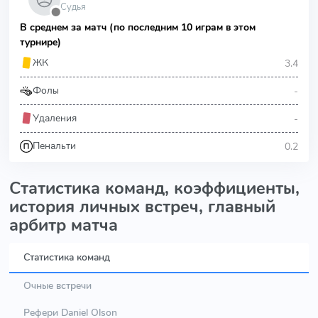
Судья
⬤
В среднем за матч (по последним 10 играм в этом
турнире)
3.4
ЖК
-
Фолы
-
Удаления
0.2
Пенальти
Статистика команд, коэффициенты,
история личных встреч, главный
арбитр матча
Статистика команд
Очные встречи
Рефери Daniel Olson