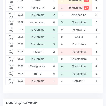
Osaka
2
2
Tokushima
4
90
29.04
(26)
JAP2
Kochi Univ
2
1
Tokushima
3
27
26.04
(26)
JAP2
Tokushima
2
1
Zweigen Ka
3
18.04
(26)
JAP2
Kamatamare
0
5
Tokushima
5
12.04
(26)
FRIC
Tokushima
5
0
Fukuyama
5
06.04
(26)
JAP2
Tokushima
1
0
Osaka
1
05.04
(26)
JAP2
Tokushima
3
0
Kochi Univ
3
29.03
(26)
JAP2
Imabari
2
1
Tokushima
3
22.03
(26)
JAP2
Tokushima
1
0
Kamatamare
1
15.03
(26)
JAP2
Zweigen Ka
0
4
Tokushima
4
08.03
(26)
JAP2
Ehime
0
1
Tokushima
1
28.02
(26)
JAP2
Tokushima
1
3
Kataller T
4
22.02
(26)
ТАБЛИЦА СТАВОК