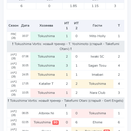
6
0
1.85
1.15
3
ИТ
ИТ
Сезон
Дата
Хозяева
Гости
Т
1
2
FRIC
Tokushima
1
0
Mito Holly
1
16.07
(26)
❗️ Tokushima Vortis: новый тренер - T. Yoshimoto
(старый - Takefumi
Otani)
❗️
JAP2
Tokushima
2
0
Iwaki SC
2
07.06
(26)
JAP2
Tokushima
3
1
Sagan Tosu
4
30.05
(26)
JAP2
Tokushima
1
1
Imabari
2
24.05
(26)
JAP2
Kataller T
2
2
Tokushima
4
17.05
(26)
JAP2
Tokushima
1
2
Nara Club
3
10.05
(26)
❗️ Tokushima Vortis: новый тренер - Takefumi Otani
(старый - Gert Engels)
❗️
JAP2
Albirex Ni
1
0
Tokushima
1
06.05
(26)
JAP2
Tokushima
0
6
Ehime
6
90
02.05
(26)
JAP2