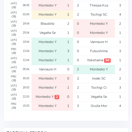
JAP2
Montedio Y
1
2
Thespa Kus
3
06.05
(26)
JAP2
Montedio Y
2
2
Tochigi SC
4
03.05
(26)
JAP2
Blaublitz
2
0
Montedio Y
2
29.04
(26)
JAP2
Vegalta Se
1
0
Montedio Y
1
25.04
(26)
JAP2
Montedio Y
1
0
Vanraure H
1
19.04
(26)
FRIC
Montedio Y
3
0
Fukushima
3
13.04
(26)
JAP2
Montedio Y
1
0
Yokohama
1
90
12.04
(26)
JAP2
Vanraure H
0
2
Montedio Y
2
05.04
(26)
FRIC
Montedio Y
0
2
Iwaki SC
2
30.03
(26)
JAP2
Montedio Y
1
2
Tochigi Ci
3
29.03
(26)
JAP2
Montedio Y
0
1
Vegalta Se
1
2
22.03
(26)
FRIC
Montedio Y
1
3
Grulla Mor
4
15.03
(26)