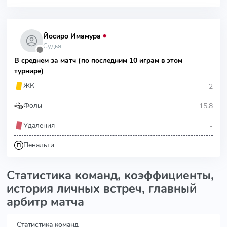
Йосиро Имамура
Судья
⬤
В среднем за матч (по последним 10 играм в этом
турнире)
2
ЖК
15.8
Фолы
-
Удаления
-
Пенальти
Статистика команд, коэффициенты,
история личных встреч, главный
арбитр матча
Статистика команд