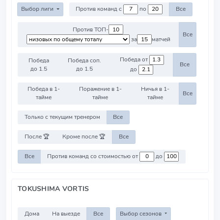
Выбор лиги
Против команд с
по
Все
Против ТОП-
Все
за
матчей
Победа от
Победа
Победа соп.
Все
до 1.5
до 1.5
до
Победа в 1-
Поражение в 1-
Ничья в 1-
Все
тайме
тайме
тайме
Только с текущим тренером
Все
После 🏆
Кроме после 🏆
Все
Все
Против команд со стоимостью от
до
TOKUSHIMA VORTIS
Дома
На выезде
Все
Выбор сезонов