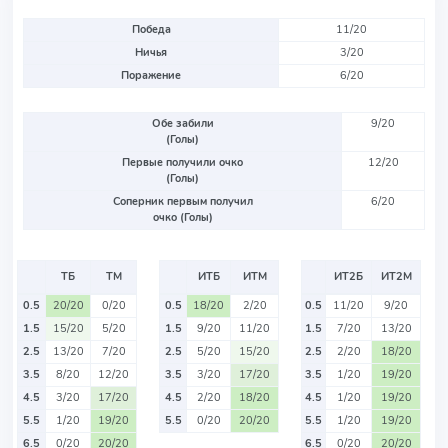
Победа
11/20
Ничья
3/20
Поражение
6/20
Обе забили
9/20
(Голы)
Первые получили очко
12/20
(Голы)
Соперник первым получил
6/20
очко (Голы)
ТБ
ТМ
ИТБ
ИТМ
ИТ2Б
ИТ2М
0.5
20/20
0/20
0.5
18/20
2/20
0.5
11/20
9/20
1.5
15/20
5/20
1.5
9/20
11/20
1.5
7/20
13/20
2.5
13/20
7/20
2.5
5/20
15/20
2.5
2/20
18/20
3.5
8/20
12/20
3.5
3/20
17/20
3.5
1/20
19/20
4.5
3/20
17/20
4.5
2/20
18/20
4.5
1/20
19/20
5.5
1/20
19/20
5.5
0/20
20/20
5.5
1/20
19/20
6.5
0/20
20/20
6.5
0/20
20/20