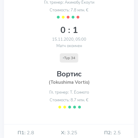
Гл. тренер: Акинобу Ёкоути
Стоимость: 7.8 млн. €
⬤
⬤
⬤
⬤
⬤
0 : 1
15.11.2020, 05:00
Матч окончен
Тур 34
Вортис
(Tokushima Vortis)
Гл. тренер: Т. Ёсимото
Стоимость: 8.7 млн. €
⬤
⬤
⬤
⬤
⬤
П1:
2.8
Х:
3.25
П2:
2.5