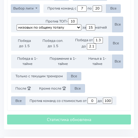
Выбор лиги
Против команд с
по
Все
Против ТОП-
Все
за
матчей
Победа от
Победа
Победа соп.
Все
до 1.5
до 1.5
до
Победа в 1-
Поражение в 1-
Ничья в 1-
Все
тайме
тайме
тайме
Только с текущим тренером
Все
После 🏆
Кроме после 🏆
Все
Все
Против команд со стоимостью от
до
Статистика обновлена