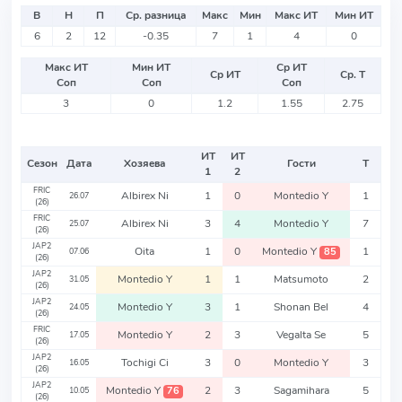
В
Н
П
Ср. разница
Макс
Мин
Макс ИТ
Мин ИТ
6
2
12
-0.35
7
1
4
0
Макс ИТ
Мин ИТ
Ср ИТ
Ср ИТ
Ср. Т
Соп
Соп
Соп
3
0
1.2
1.55
2.75
ИТ
ИТ
Сезон
Дата
Хозяева
Гости
Т
1
2
FRIC
Albirex Ni
1
0
Montedio Y
1
26.07
(26)
FRIC
Albirex Ni
3
4
Montedio Y
7
25.07
(26)
JAP2
Oita
1
0
Montedio Y
1
85
07.06
(26)
JAP2
Montedio Y
1
1
Matsumoto
2
31.05
(26)
JAP2
Montedio Y
3
1
Shonan Bel
4
24.05
(26)
FRIC
Montedio Y
2
3
Vegalta Se
5
17.05
(26)
JAP2
Tochigi Ci
3
0
Montedio Y
3
16.05
(26)
JAP2
Montedio Y
2
3
Sagamihara
5
76
10.05
(26)