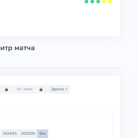
⬤
⬤
⬤
⬤
⬤
итр матча
Оп. атаки
Другое
2024/25
2025/26
Все