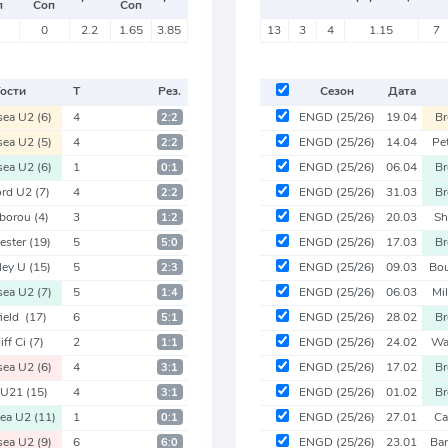
п
Соп
Соп
0
2.2
1.65
3.85
13
3
4
1.15
7
ости
Т
Рез.
Сезон
Дата
sea U2
(6)
4
ENGD
(25/26)
19.04
B
2:2
sea U2
(5)
4
ENGD
(25/26)
14.04
Pe
2:2
sea U2
(6)
1
ENGD
(25/26)
06.04
B
0:1
ord U2
(7)
4
ENGD
(25/26)
31.03
B
2:2
rborou
(4)
3
ENGD
(25/26)
20.03
Sh
1:2
ester
(19)
5
ENGD
(25/26)
17.03
B
5:0
ley U
(15)
5
ENGD
(25/26)
09.03
Bo
2:3
sea U2
(7)
5
ENGD
(25/26)
06.03
Mi
1:4
field
(17)
6
ENGD
(25/26)
28.02
B
5:1
iff Ci
(7)
2
ENGD
(25/26)
24.02
Wa
1:1
sea U2
(6)
4
ENGD
(25/26)
17.02
B
3:1
 U21
(15)
4
ENGD
(25/26)
01.02
B
3:1
ea U2
(11)
1
ENGD
(25/26)
27.01
Ca
0:1
sea U2
(9)
6
ENGD
(25/26)
23.01
Ba
6:0