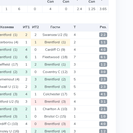
Соп
Соп
Соп
1
6
0
4
0
2.4
1.25
3.65
Хозяева
ИТ
1
ИТ
2
Гости
Т
Рез.
rentford
(1)
2
2
Swansea U2
(5)
4
2:2
terborou
(4)
1
1
Brentford
(1)
2
1:1
rentford
(1)
4
0
Cardiff Ci
(9)
4
4:0
rentford
(1)
6
1
Fleetwood
(18)
7
6:1
effield
(17)
1
2
Brentford
(1)
3
1:2
rentford
(2)
3
0
Coventry C
(12)
3
3:0
urnemout
(4)
2
3
Brentford
(2)
5
2:3
llwall U
(11)
2
3
Brentford
(3)
5
2:3
rentford
(3)
4
1
Colchester
(17)
5
4:1
tford U2
(5)
3
1
Brentford
(3)
4
3:1
rentford
(3)
2
1
Charlton A
(10)
3
2:1
rentford
(3)
1
0
Bristol Ci
(15)
1
1:0
rdiff Ci
(10)
4
0
Brentford
(3)
4
4:0
rnsley U
(16)
1
2
Brentford
(4)
3
1:2