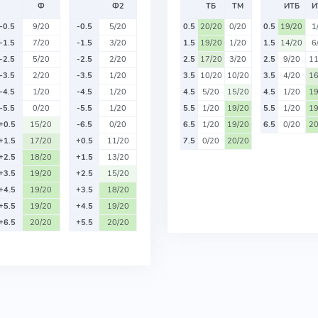
Ф
Ф2
ТБ
ТМ
ИТБ
И
-0.5
9/20
-0.5
5/20
0.5
20/20
0/20
0.5
19/20
1
-1.5
7/20
-1.5
3/20
1.5
19/20
1/20
1.5
14/20
6
-2.5
5/20
-2.5
2/20
2.5
17/20
3/20
2.5
9/20
11
-3.5
2/20
-3.5
1/20
3.5
10/20
10/20
3.5
4/20
16
-4.5
1/20
-4.5
1/20
4.5
5/20
15/20
4.5
1/20
19
-5.5
0/20
-5.5
1/20
5.5
1/20
19/20
5.5
1/20
19
+0.5
15/20
-6.5
0/20
6.5
1/20
19/20
6.5
0/20
20
+1.5
17/20
+0.5
11/20
7.5
0/20
20/20
+2.5
18/20
+1.5
13/20
+3.5
19/20
+2.5
15/20
+4.5
19/20
+3.5
18/20
+5.5
19/20
+4.5
19/20
+6.5
20/20
+5.5
20/20