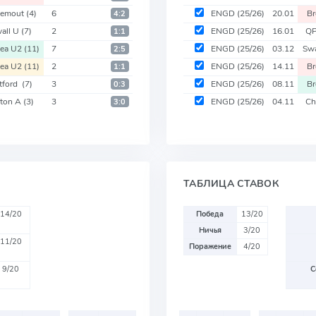
nemout
(4)
6
ENGD
(25/26)
20.01
B
4:2
wall U
(7)
2
ENGD
(25/26)
16.01
Q
1:1
ea U2
(11)
7
ENGD
(25/26)
03.12
Sw
2:5
ea U2
(11)
2
ENGD
(25/26)
14.11
B
1:1
tford
(7)
3
ENGD
(25/26)
08.11
B
0:3
lton A
(3)
3
ENGD
(25/26)
04.11
Ch
3:0
ТАБЛИЦА СТАВОК
14/20
Победа
13/20
Ничья
3/20
11/20
Поражение
4/20
9/20
С