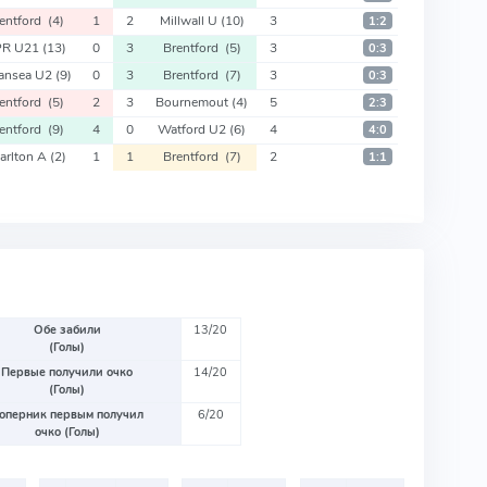
rentford
(4)
1
2
Millwall U
(10)
3
1:2
PR U21
(13)
0
3
Brentford
(5)
3
0:3
ansea U2
(9)
0
3
Brentford
(7)
3
0:3
rentford
(5)
2
3
Bournemout
(4)
5
2:3
rentford
(9)
4
0
Watford U2
(6)
4
4:0
arlton A
(2)
1
1
Brentford
(7)
2
1:1
Обе забили
13/20
(Голы)
Первые получили очко
14/20
(Голы)
оперник первым получил
6/20
очко (Голы)