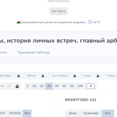
Матч окончен
Юг
Тур 9
Тренировочный центр молодежной академии ФК Суонси Сити
,
+9 ℃
, история личных встреч, главный арб
енты
Турнирная таблица
Офсайды
Фолы
Уд. в створ
Ауты
Атаки
по
5
10
15
20
30
40
50
100
BRENTFORD U21
/25
2025/26
Все
Дома
На выезде
Все