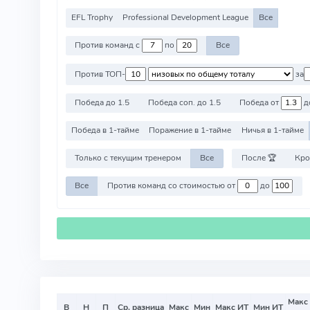
EFL Trophy
Professional Development League
Все
Против команд с
по
Все
Против ТОП-
за
Победа до 1.5
Победа соп. до 1.5
Победа от
д
Победа в 1-тайме
Поражение в 1-тайме
Ничья в 1-тайме
Только с текущим тренером
Все
После 🏆
Кро
Все
Против команд со стоимостью от
до
Макс
В
Н
П
Ср. разница
Макс
Мин
Макс ИТ
Мин ИТ