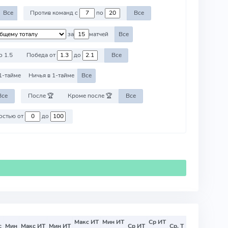
Все
Против команд с
по
Все
за
матчей
Все
о 1.5
Победа от
до
Все
1-тайме
Ничья в 1-тайме
Все
Все
После 🏆
Кроме после 🏆
Все
Против команд со стоимостью от
до
Макс ИТ
Мин ИТ
Ср ИТ
с
Мин
Макс ИТ
Мин ИТ
Ср ИТ
Ср. Т