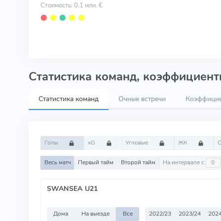
Стоимость: 0.1 млн. €
⬤
⬤
⬤
⬤
⬤
Статистика команд, коэффициенты
Статистика команд
Очные встречи
Коэффици
Голы
xG
Угловые
ЖК
Весь матч
Первый тайм
Второй тайм
На интервале с
SWANSEA U21
Дома
На выезде
Все
2022/23
2023/24
2024