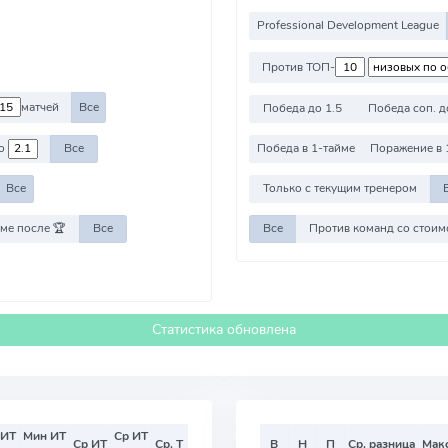
Professional Development League
Против ТОП-
матчей
Все
Победа до 1.5
Победа соп. д
о
Все
Победа в 1-тайме
Поражение в 
Все
Только с текущим тренером
ме после 🏆
Все
Все
Статистика обновлена
 ИТ
Мин ИТ
Ср ИТ
Ср ИТ
Ср. Т
В
Н
П
Ср. разница
Мак