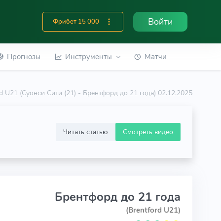
Войти
Фрибет 15 000
Прогнозы
Инструменты
Матчи
d U21 (Суонси Сити (21) - Брентфорд до 21 года) 02.12.2025
Читать статью
Смотреть видео
Брентфорд до 21 года
(Brentford U21)