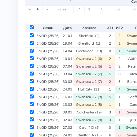
Со
9
6
5
0.55
7
1
5
0
6
Сезон
Дата
Хозяева
ИТ
1
ИТ
2
Г
ENGD
(25/26)
21.04
Sheffield
(2)
2
2
Swan
ENGD
(25/26)
19.04
Brentford
(1)
2
2
Swan
ENGD
(25/26)
14.04
Fleetwood
(19)
0
1
Swan
ENGD
(25/26)
10.04
Swansea U2
(6)
2
2
Watf
ENGD
(25/26)
07.04
Swansea U2
(5)
1
2
Pete
ENGD
(25/26)
03.04
Swansea U2
(7)
5
0
Colch
ENGD
(25/26)
30.03
Swansea U2
(7)
2
3
Barns
ENGD
(25/26)
24.03
Hull City
(11)
1
4
Swan
ENGD
(25/26)
16.03
Swansea U2
(8)
5
1
Shef
ENGD
(25/26)
13.03
Swansea U2
(8)
1
1
Card
ENGD
(25/26)
09.03
Colchester
(19)
3
1
Swan
ENGD
(25/26)
02.03
Swansea U2
(8)
3
1
QPR
ENGD
(25/26)
27.02
Cardiff Ci
(9)
0
1
Swans
ENGD
(25/26)
24.02
Charlton A
(13)
6
0
Swan