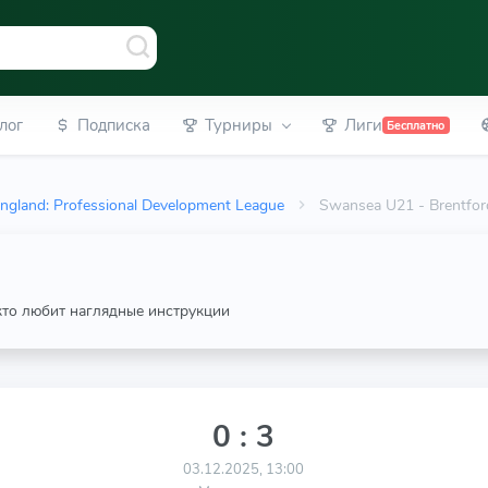
лог
Подписка
Турниры
Лиги
Бесплатно
ngland: Professional Development League
Swansea U21 - Brentfor
 кто любит наглядные инструкции
0 : 3
03.12.2025, 13:00