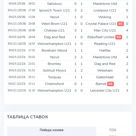
Salisbury
0
1
Maidstone Utd
1
ENG6 (25/26)
28.02
Ipswich Town U21
3
2
Liverpool U21
5
ENU21 (25/26)
27.09
Yeovil
1
0
Woking
1
ENG5 (25/26)
13.09
West Brom U21
0
0
Crystal Palace U21
0
90
ENU21 (25/26)
29.08
Chelsea U21
3
1
Man City U21
4
ENU21 (25/26)
18.08
Dag and Red
1
0
Ebbsfleet United
1
90
ENG5 (24/25)
18.04
Wolverhampton U21
1
0
Reading U21
1
ENU21 (24/25)
14.03
Boreham Wood
1
1
Halifax
2
ENG5 (22/23)
17.02
Yeovil
2
2
Maidstone Utd
4
ENG5 (22/23)
03.02
Bromley
1
1
Dag and Red
2
ENG5 (22/23)
23.01
Solihull Moors
1
2
Wrexham
3
ENG5 (22/23)
01.01
Torquay
1
1
Gateshead
2
ENG5 (22/23)
25.11
Chelmsford
0
1
Barnet
1
66
ENGC (22/23)
13.11
Wolverhampton U21
3
0
Leicester City U21
3
ENU21 (22/23)
31.10
ТАБЛИЦА СТАВОК
Победа хозяев
7/20