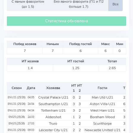
С явным фаворитом
Без явного фаворита (П1 и П2
Все
(до 1.5)
больше 1.7)
Статистика обновлена
Побед хозяев
Ничьих
Побед гостей
Макс
Мин
7
7
6
6
0
ИТ хозяев
ИТ гостей
Тотал
1.4
1.25
2.65
ИТ
ИТ
Сезон
Дата
Хозяева
Гости
Т
1
2
Crystal Palace U21
0
2
Man Utd U21
2
ENU21 (25/26)
04.05
Southampton U21
3
3
Aston Villa U21
6
ENU21 (25/26)
24.04
Tottenham U21
3
2
West Ham U21
5
ENU21 (25/26)
04.04
Aldershot
1
2
Boreham Wood
3
ENG5 (25/26)
24.03
Truro
1
2
Scunthorpe
3
ENG5 (25/26)
17.03
Leicester City U21
2
2
Newcastle United U21
4
ENU21 (25/26)
09.03