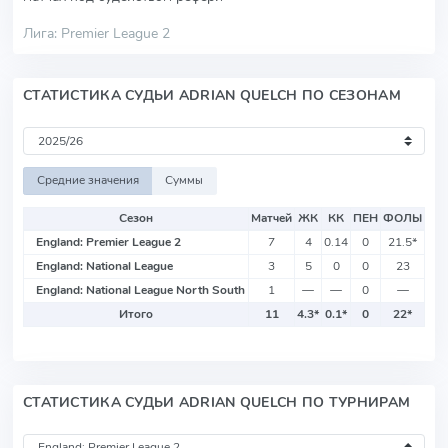
Лига: Premier League 2
СТАТИСТИКА СУДЬИ ADRIAN QUELCH ПО СЕЗОНАМ
Средние значения
Суммы
Сезон
Матчей
ЖК
КК
ПЕН
ФОЛЫ
England: Premier League 2
7
4
0.14
0
21.5
*
England: National League
3
5
0
0
23
England: National League North South
1
—
—
0
—
Итого
11
4.3
*
0.1
*
0
22
*
СТАТИСТИКА СУДЬИ ADRIAN QUELCH ПО ТУРНИРАМ