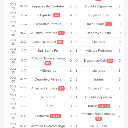
COL1
Jaguares de Cordoba
2
0
Cucuta Deportivo
2
02.05
(26)
COL1
La Equidad
4
0
Boyaca Chico
4
45
27.04
(26)
COL1
Deportivo Pereira
0
0
Once Caldas
0
90
10.04
(26)
COL1
Alianza Petrolera
0
0
Deportivo Pasto
0
82
01.04
(26)
COL1
America de Cali
0
0
Llaneros
0
90
26.03
(26)
COL1
Ind. Santa Fe
1
1
Alianza Petrolera
2
15.03
(26)
Atletico Bucaramanga
COL1
0
0
Deportivo Cali
0
34
21.02
(26)
85
COL1
Millonarios
2
1
Llaneros
3
14.02
(26)
COL1
Deportivo Pereira
2
3
Junior
5
03.02
(26)
COL1
Alianza Petrolera
1
1
Boyaca Chico
2
90
28.01
(26)
COL1
La Equidad
2
1
Cucuta Deportivo
3
23.01
(26)
COL1
Junior
0
2
Tolima
2
74,84
18.01
(26)
Atletico Bucaramanga
COL1
Fortaleza
0
2
2
14,42
30.11
(25)
81
COL1
Atletico Bucaramanga
2
1
La Equidad
3
09.11
(25)