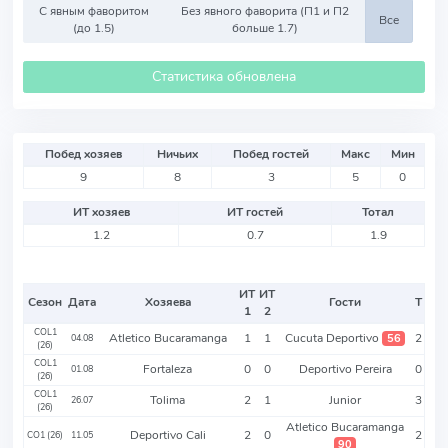
С явным фаворитом
Без явного фаворита (П1 и П2
Все
(до 1.5)
больше 1.7)
Статистика обновлена
Побед хозяев
Ничьих
Побед гостей
Макс
Мин
9
8
3
5
0
ИТ хозяев
ИТ гостей
Тотал
1.2
0.7
1.9
ИТ
ИТ
Сезон
Дата
Хозяева
Гости
Т
1
2
COL1
Atletico Bucaramanga
1
1
Cucuta Deportivo
2
56
04.08
(26)
COL1
Fortaleza
0
0
Deportivo Pereira
0
01.08
(26)
COL1
Tolima
2
1
Junior
3
26.07
(26)
Atletico Bucaramanga
Deportivo Cali
2
0
2
CO1 (26)
11.05
90