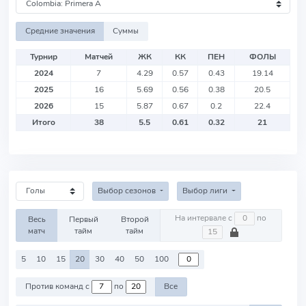
Средние значения
Суммы
Турнир
Матчей
ЖК
КК
ПЕН
ФОЛЫ
2024
7
4.29
0.57
0.43
19.14
2025
16
5.69
0.56
0.38
20.5
2026
15
5.87
0.67
0.2
22.4
Итого
38
5.5
0.61
0.32
21
Выбор сезонов
Выбор лиги
На интервале с
по
Весь
Первый
Второй
матч
тайм
тайм
5
10
15
20
30
40
50
100
Против команд с
по
Все