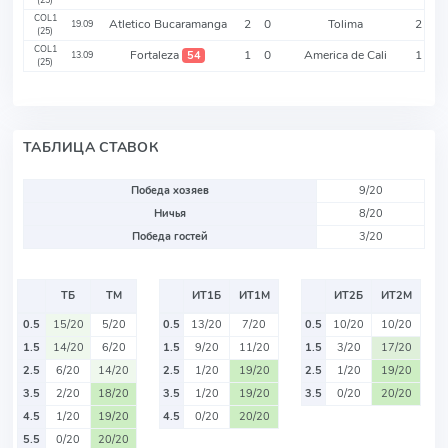
COL1
Atletico Bucaramanga
2
0
Tolima
2
19.09
(25)
COL1
Fortaleza
1
0
America de Cali
1
54
13.09
(25)
ТАБЛИЦА СТАВОК
Победа хозяев
9/20
Ничья
8/20
Победа гостей
3/20
ТБ
ТМ
ИТ1Б
ИТ1М
ИТ2Б
ИТ2М
0.5
15/20
5/20
0.5
13/20
7/20
0.5
10/20
10/20
1.5
14/20
6/20
1.5
9/20
11/20
1.5
3/20
17/20
2.5
6/20
14/20
2.5
1/20
19/20
2.5
1/20
19/20
3.5
2/20
18/20
3.5
1/20
19/20
3.5
0/20
20/20
4.5
1/20
19/20
4.5
0/20
20/20
5.5
0/20
20/20