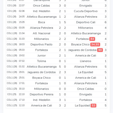
Once Caldas
3
0
Envigado
3
CO1 (26)
22.07
Ind. Medellin
2
1
Cucuta Deportivo
3
CO1 (26)
02.06
Atletico Bucaramanga
1
2
Alianza Petrolera
3
CO1 (26)
24.05
Boca
1
5
Deportivo Cali
6
CO1 (26)
15.05
Alianza Petrolera
2
2
Millonarios
4
COL1 (26)
03.05
Atl. Nacional
2
0
Atletico Bucaramanga
2
COL1 (26)
21.04
Millonarios
2
2
Fortaleza
4
84
COL1 (26)
31.03
Deportivo Pasto
2
0
Boyaca Chico
2
34,55
COL1 (26)
18.03
Fortaleza
2
1
Jaguares de Cordoba
3
90
COL1 (26)
05.03
Junior
2
1
America de Cali
3
COL1 (26)
19.02
Tolima
0
1
Llaneros
1
COL1 (26)
07.02
Atletico Bucaramanga
5
0
Alianza Petrolera
5
COL1 (26)
01.02
Jaguares de Cordoba
2
3
La Equidad
5
COL1 (26)
29.01
Boyaca Chico
0
1
America de Cali
1
COL1 (26)
25.01
Fortaleza
1
0
Alianza Petrolera
1
COL1 (26)
17.01
Millonarios
0
0
Once Caldas
0
COL1 (25)
30.10
Deportivo Pereira
1
0
Envigado
1
CO1 (25)
22.10
Ind. Medellin
3
1
Fortaleza
4
COL1 (25)
17.10
America de Cali
3
2
La Equidad
5
53
COL1 (25)
12.10