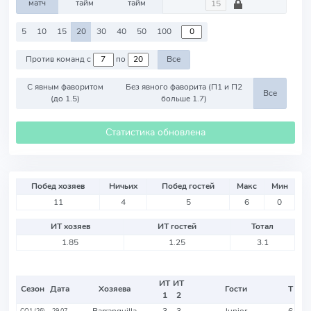
матч
тайм
тайм
5
10
15
20
30
40
50
100
Против команд с
по
Все
С явным фаворитом
Без явного фаворита (П1 и П2
Все
(до 1.5)
больше 1.7)
Статистика обновлена
Побед хозяев
Ничьих
Побед гостей
Макс
Мин
11
4
5
6
0
ИТ хозяев
ИТ гостей
Тотал
1.85
1.25
3.1
ИТ
ИТ
Сезон
Дата
Хозяева
Гости
Т
1
2
Barranquilla
3
3
Junior
6
CO1 (26)
29.07