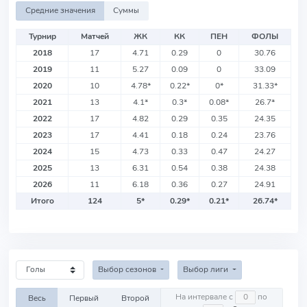
Средние значения
Суммы
Турнир
Матчей
ЖК
КК
ПЕН
ФОЛЫ
2018
17
4.71
0.29
0
30.76
2019
11
5.27
0.09
0
33.09
2020
10
4.78
*
0.22
*
0
*
31.33
*
2021
13
4.1
*
0.3
*
0.08
*
26.7
*
2022
17
4.82
0.29
0.35
24.35
2023
17
4.41
0.18
0.24
23.76
2024
15
4.73
0.33
0.47
24.27
2025
13
6.31
0.54
0.38
24.38
2026
11
6.18
0.36
0.27
24.91
Итого
124
5
*
0.29
*
0.21
*
26.74
*
Выбор сезонов
Выбор лиги
На интервале с
по
Весь
Первый
Второй