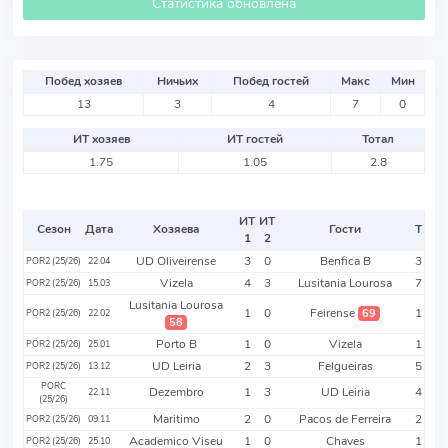
Статистика обновлена
Побед хозяев
Ничьих
Побед гостей
Макс
Мин
13
3
4
7
0
ИТ хозяев
ИТ гостей
Тотал
1.75
1.05
2.8
ИТ
ИТ
Сезон
Дата
Хозяева
Гости
Т
1
2
UD Oliveirense
3
0
Benfica B
3
POR2 (25/26)
22.04
Vizela
4
3
Lusitania Lourosa
7
POR2 (25/26)
15.03
Lusitania Lourosa
1
0
Feirense
1
69
POR2 (25/26)
22.02
58
Porto B
1
0
Vizela
1
POR2 (25/26)
25.01
UD Leiria
2
3
Felgueiras
5
POR2 (25/26)
13.12
PORC
Dezembro
1
3
UD Leiria
4
22.11
(25/26)
Maritimo
2
0
Pacos de Ferreira
2
POR2 (25/26)
09.11
Academico Viseu
1
0
Chaves
1
POR2 (25/26)
25.10