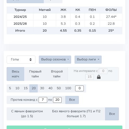
Турнир
Матчей
ЖК
КК
ПЕН
ФОЛЫ
2024/25
10
3.8
0.4
0.1
27.44
*
2025/26
10
5.3
0.3
0.2
22.8
Итого
20
4.55
0.35
0.15
25
*
Выбор сезонов
Выбор лиги
На интервале с
по
Весь
Первый
Второй
матч
тайм
тайм
5
10
15
20
30
40
50
100
Против команд с
по
Все
С явным фаворитом
Без явного фаворита (П1 и П2
Все
(до 1.5)
больше 1.7)