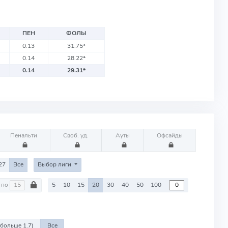
ПЕН
ФОЛЫ
0.13
31.75
*
0.14
28.22
*
0.14
29.31
*
Пенальти
Своб. уд.
Ауты
Офсайды
27
Все
Выбор лиги
по
5
10
15
20
30
40
50
100
 больше 1.7)
Все