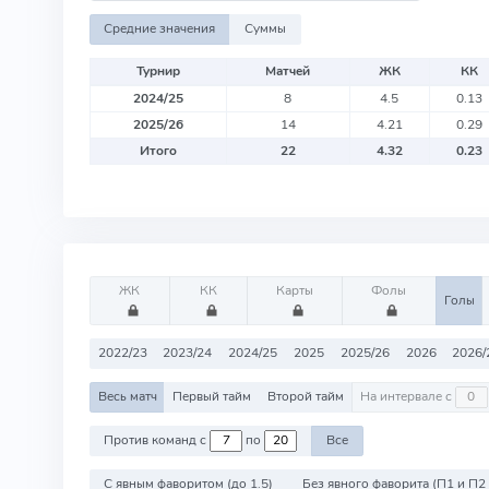
Средние значения
Суммы
Турнир
Матчей
ЖК
КК
2024/25
8
4.5
0.13
2025/26
14
4.21
0.29
Итого
22
4.32
0.23
ЖК
КК
Карты
Фолы
Голы
2022/23
2023/24
2024/25
2025
2025/26
2026
2026/
Весь матч
Первый тайм
Второй тайм
На интервале с
Против команд с
по
Все
С явным фаворитом (до 1.5)
Без явного фаворита (П1 и П2