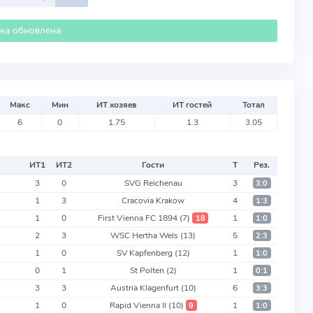
ика обновлена
Макс
Мин
ИТ хозяев
ИТ гостей
Тотал
6
0
1.75
1.3
3.05
ИТ
1
ИТ
2
Гости
Т
Рез.
3
0
SVG Reichenau
3
3:0
1
3
Cracovia Krakow
4
1:3
1
0
First Vienna FC 1894
(7)
1
18
1:0
2
3
WSC Hertha Wels
(13)
5
2:3
1
0
SV Kapfenberg
(12)
1
1:0
0
1
St Polten
(2)
1
0:1
3
3
Austria Klagenfurt
(10)
6
3:3
1
0
Rapid Vienna II
(10)
1
9
1:0