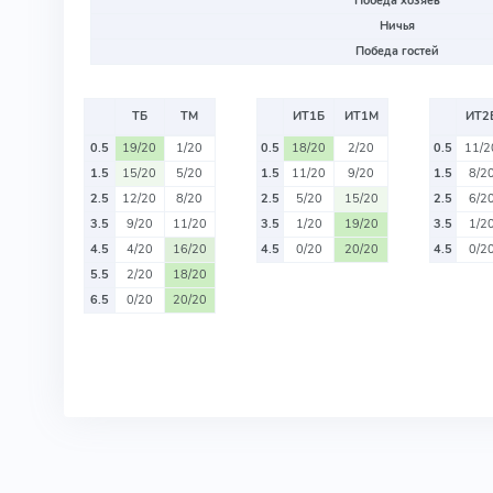
Победа хозяев
Ничья
Победа гостей
ТБ
ТМ
ИТ1Б
ИТ1М
ИТ2
0.5
19/20
1/20
0.5
18/20
2/20
0.5
11/2
1.5
15/20
5/20
1.5
11/20
9/20
1.5
8/2
2.5
12/20
8/20
2.5
5/20
15/20
2.5
6/2
3.5
9/20
11/20
3.5
1/20
19/20
3.5
1/2
4.5
4/20
16/20
4.5
0/20
20/20
4.5
0/2
5.5
2/20
18/20
6.5
0/20
20/20