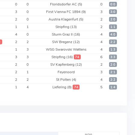
0
0
Floridsdorfer AC
(5)
0
0:0
3
0
First Vienna FC 1894
(9)
3
3:0
2
0
Austria Klagenfurt
(5)
2
2:0
1
1
Stripfing
(13)
2
1:1
4
0
Sturm Graz II
(16)
4
4:0
2
2
SW Bregenz
(12)
4
2
2:2
1
3
WSG Swarovski Wattens
4
1:3
3
3
Stripfing
(16)
6
74
3:3
2
0
SV Kapfenberg
(12)
2
2:0
2
1
Feyenoord
3
2:1
2
2
St Polten
(4)
4
2:2
1
4
Liefering
(8)
5
74
1:4