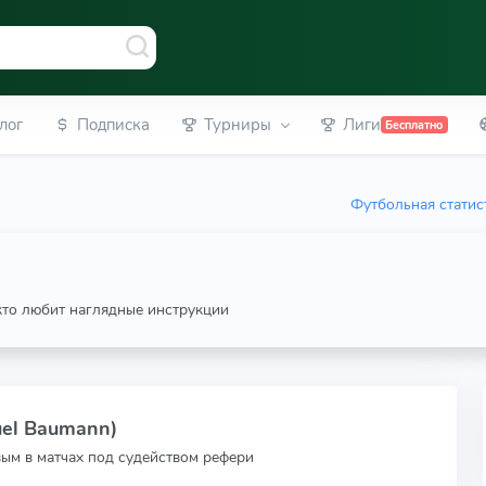
лог
Подписка
Турниры
Лиги
Бесплатно
Футбольная статис
 кто любит наглядные инструкции
uel Baumann)
вым в матчах под судейством рефери