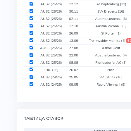
AUS2 (25/26)
12.12
SV Kapfenberg
(12)
AUS2 (25/26)
30.11
SW Bregenz
(16)
AUS2 (25/26)
02.11
Austria Lustenau
(6)
AUS2 (25/26)
17.10
Austria Vienna II
(5)
AUS2 (25/26)
26.09
St Polten
(1)
AUS2 (25/26)
13.09
Trenkwalder Admira
(4)
6
AUSC (25/26)
27.08
Askoe Oedt
AUS2 (25/26)
22.08
Austria Lustenau
(4)
AUS2 (25/26)
08.08
Floridsdorfer AC
(3)
FRIC (25)
26.07
Nice
AUS2 (24/25)
25.05
SV Lafnitz
(16)
AUS2 (24/25)
09.05
Rapid Vienna II
(9)
ТАБЛИЦА СТАВОК