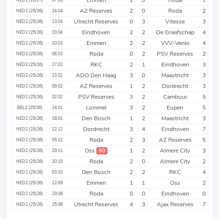
AZ Reserves
2
0
Roda
2
NED2 (25/26)
24.04
Utrecht Reserves
0
3
Vitesse
3
NED2 (25/26)
13.04
Eindhoven
2
2
De Graafschap
4
NED2 (25/26)
03.04
Emmen
2
2
VVV-Venlo
4
NED2 (25/26)
20.03
Roda
0
2
PSV Reserves
2
NED2 (25/26)
06.03
RKC
2
1
Eindhoven
3
NED2 (25/26)
27.02
ADO Den Haag
3
0
Maastricht
3
NED2 (25/26)
13.02
AZ Reserves
1
2
Dordrecht
3
NED2 (25/26)
09.02
PSV Reserves
3
2
Cambuur
5
NED2 (25/26)
02.02
Lommel
3
2
Eupen
5
BEL2 (25/26)
24.01
Den Bosch
1
2
Maastricht
3
NED2 (25/26)
18.01
Dordrecht
3
4
Eindhoven
7
NED2 (25/26)
12.12
Roda
2
3
AZ Reserves
5
NED2 (25/26)
05.12
Oss
1
2
Almere City
3
90
NED2 (25/26)
29.11
Roda
2
0
Almere City
2
NED2 (25/26)
20.10
Den Bosch
2
2
RKC
4
NED2 (25/26)
03.10
Emmen
1
1
Oss
2
NED2 (25/26)
12.09
Roda
0
0
Eindhoven
0
NED2 (25/26)
29.08
Utrecht Reserves
4
3
Ajax Reserves
7
NED2 (25/26)
25.08