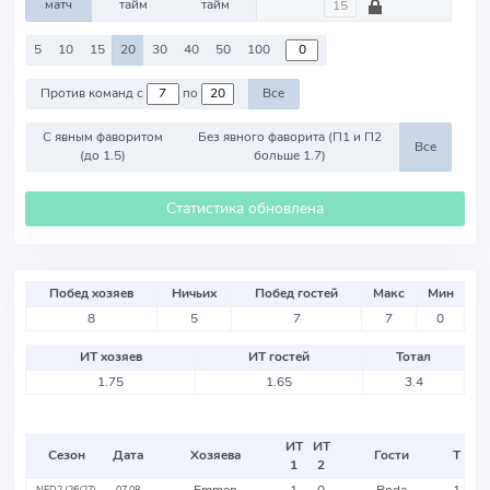
матч
тайм
тайм
5
10
15
20
30
40
50
100
Против команд с
по
Все
С явным фаворитом
Без явного фаворита (П1 и П2
Все
(до 1.5)
больше 1.7)
Статистика обновлена
Побед хозяев
Ничьих
Побед гостей
Макс
Мин
8
5
7
7
0
ИТ хозяев
ИТ гостей
Тотал
1.75
1.65
3.4
ИТ
ИТ
Сезон
Дата
Хозяева
Гости
Т
1
2
Emmen
1
0
Roda
1
NED2 (26/27)
07.08