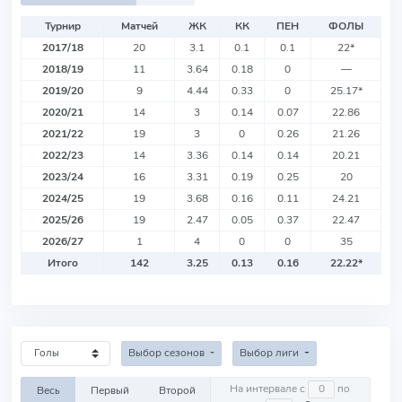
Турнир
Матчей
ЖК
КК
ПЕН
ФОЛЫ
2017/18
20
3.1
0.1
0.1
22
*
2018/19
11
3.64
0.18
0
—
2019/20
9
4.44
0.33
0
25.17
*
2020/21
14
3
0.14
0.07
22.86
2021/22
19
3
0
0.26
21.26
2022/23
14
3.36
0.14
0.14
20.21
2023/24
16
3.31
0.19
0.25
20
2024/25
19
3.68
0.16
0.11
24.21
2025/26
19
2.47
0.05
0.37
22.47
2026/27
1
4
0
0
35
Итого
142
3.25
0.13
0.16
22.22
*
Выбор сезонов
Выбор лиги
На интервале с
по
Весь
Первый
Второй