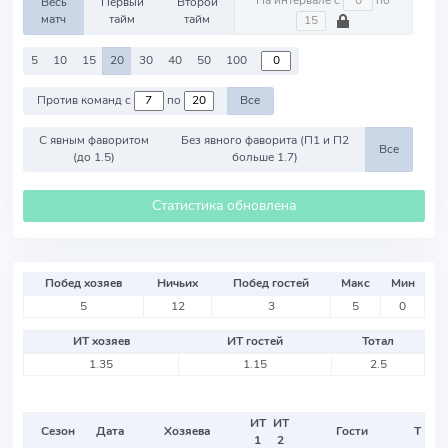
На интервале с
по
Весь
Первый
Второй
матч
тайм
тайм
5
10
15
20
30
40
50
100
Против команд с
по
Все
С явным фаворитом
Без явного фаворита (П1 и П2
Все
(до 1.5)
больше 1.7)
Статистика обновлена
Побед хозяев
Ничьих
Побед гостей
Макс
Мин
5
12
3
5
0
ИТ хозяев
ИТ гостей
Тотал
1.35
1.15
2.5
ИТ
ИТ
Сезон
Дата
Хозяева
Гости
Т
1
2