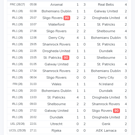
Arsenal
1
3
Real Betis
4
FRIC (26/27)
05.08
Bohemians Dublin
1
1
Galway United
2
IRL1 (26)
02.08
Sligo Rovers
2
2
Drogheda United
4
90
IRL1 (26)
25.07
Waterford
1
1
St. Patricks
2
IRL1 (26)
10.07
Sligo Rovers
2
2
Shelbourne
4
IRL1 (26)
27.06
Derry City
4
1
Bohemians Dublin
5
IRL1 (26)
12.06
Shamrock Rovers
1
0
St. Patricks
1
IRL1 (26)
29.05
Drogheda United
1
1
Dundalk
2
IRL1 (26)
22.05
St. Patricks
0
1
Shelbourne
1
90
IRL1 (26)
15.05
Galway United
2
2
St. Patricks
4
IRL1 (26)
01.05
Shamrock Rovers
2
1
Bohemians Dublin
3
IRL1 (26)
17.04
Sligo Rovers
0
0
Derry City
0
IRL1 (26)
06.04
Wales
1
1
N.Ireland
2
FRII (26)
31.03
Bohemians Dublin
1
1
Dundalk
2
IRL1 (26)
20.03
St. Patricks
4
1
Drogheda United
5
IRL1 (26)
13.03
Shelbourne
2
2
Shamrock Rovers
4
IRL1 (26)
09.03
Galway United
1
0
Sligo Rovers
1
90
IRL1 (26)
27.02
Dundalk
1
1
Drogheda United
2
IRL1 (26)
20.02
Utrecht
0
2
Genk
2
UEL (25/26)
22.01
Rijeka
0
0
AEK Larnaca
0
UCOL (25/26)
27.11