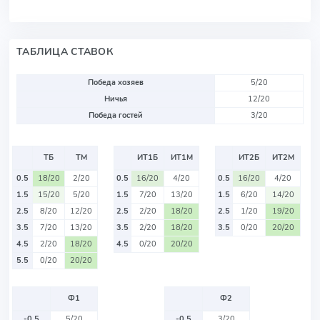
ТАБЛИЦА СТАВОК
Победа хозяев
5/20
Ничья
12/20
Победа гостей
3/20
ТБ
ТМ
ИТ1Б
ИТ1М
ИТ2Б
ИТ2М
0.5
18/20
2/20
0.5
16/20
4/20
0.5
16/20
4/20
1.5
15/20
5/20
1.5
7/20
13/20
1.5
6/20
14/20
2.5
8/20
12/20
2.5
2/20
18/20
2.5
1/20
19/20
3.5
7/20
13/20
3.5
2/20
18/20
3.5
0/20
20/20
4.5
2/20
18/20
4.5
0/20
20/20
5.5
0/20
20/20
Ф1
Ф2
-0.5
5/20
-0.5
3/20