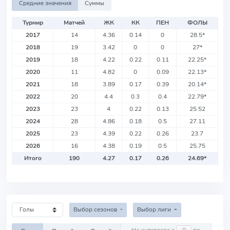
Средние значения
Суммы
Турнир
Матчей
ЖК
КК
ПЕН
ФОЛЫ
2017
14
4.36
0.14
0
28.5
*
2018
19
3.42
0
0
27
*
2019
18
4.22
0.22
0.11
22.25
*
2020
11
4.82
0
0.09
22.13
*
2021
18
3.89
0.17
0.39
20.14
*
2022
20
4.4
0.3
0.4
22.79
*
2023
23
4
0.22
0.13
25.52
2024
28
4.86
0.18
0.5
27.11
2025
23
4.39
0.22
0.26
23.7
2026
16
4.38
0.19
0.5
25.75
Итого
190
4.27
0.17
0.26
24.69
*
Выбор сезонов
Выбор лиги