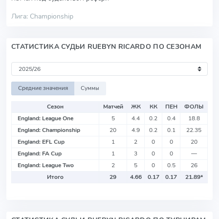
Лига: Championship
СТАТИСТИКА СУДЬИ RUEBYN RICARDO ПО СЕЗОНАМ
Средние значения
Суммы
Сезон
Матчей
ЖК
КК
ПЕН
ФОЛЫ
England: League One
5
4.4
0.2
0.4
18.8
England: Championship
20
4.9
0.2
0.1
22.35
England: EFL Cup
1
2
0
0
20
England: FA Cup
1
3
0
0
—
England: League Two
2
5
0
0.5
26
Итого
29
4.66
0.17
0.17
21.89
*