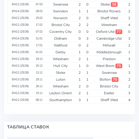
Swansea
2
0
Stoke
2
36
ENG2 (25/26)
07.03
Swindon
1
1
Bristol Rovers
2
ENG4 (25/26)
28.02
Norwich
2
0
Sheff Wed
2
ENG2 (25/26)
25.02
Bristol City
2
2
Wrexham
4
ENG2 (25/26)
17.02
Coventry City
0
0
Oxford Utd
0
77
ENG2 (25/26)
07.02
Oldham
0
3
Cambridge Utd
3
ENG4 (25/26)
31.01
Watford
0
2
Millwall
2
ENG2 (25/26)
17.01
Derby
1
0
Middlesbrough
1
ENG2 (25/26)
01.01
Wrexham
2
1
Preston
3
ENG2 (25/26)
29.12
Hull City
1
0
West Brom
1
75
ENG2 (25/26)
20.12
Stoke
2
1
Swansea
3
ENG2 (25/26)
13.12
Luton
1
1
Bolton
2
70
ENG3 (25/26)
29.11
Wrexham
2
0
Bristol City
2
ENG2 (25/26)
26.11
Leyton Orient
2
1
Exeter
3
ENG3 (25/26)
15.11
Southampton
3
1
Sheff Wed
4
ENG2 (25/26)
08.11
ТАБЛИЦА СТАВОК