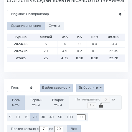
СТАТИСТИКА СУДЬИ RUEBYN RICARDO ПО ТУРНИРАМ
Средние значения
Суммы
Турнир
Матчей
ЖК
КК
ПЕН
ФОЛЫ
2024/25
5
4
0
0.4
24.4
2025/26
20
4.9
0.2
0.1
22.35
Итого
25
4.72
0.16
0.16
22.76
Выбор сезонов
Выбор лиги
На интервале с
по
Весь
Первый
Второй
матч
тайм
тайм
5
10
15
20
30
40
50
100
Против команд с
по
Все