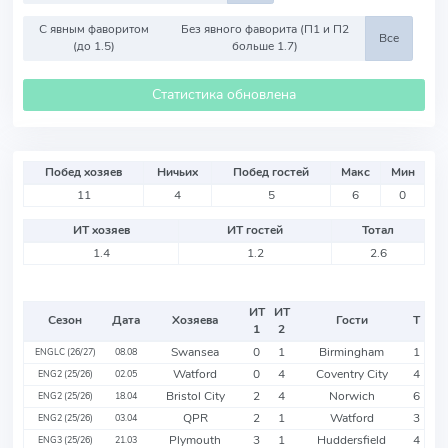
С явным фаворитом
Без явного фаворита (П1 и П2
Все
(до 1.5)
больше 1.7)
Статистика обновлена
Побед хозяев
Ничьих
Побед гостей
Макс
Мин
11
4
5
6
0
ИТ хозяев
ИТ гостей
Тотал
1.4
1.2
2.6
ИТ
ИТ
Сезон
Дата
Хозяева
Гости
Т
1
2
Swansea
0
1
Birmingham
1
ENGLC (26/27)
08.08
Watford
0
4
Coventry City
4
ENG2 (25/26)
02.05
Bristol City
2
4
Norwich
6
ENG2 (25/26)
18.04
QPR
2
1
Watford
3
ENG2 (25/26)
03.04
Plymouth
3
1
Huddersfield
4
ENG3 (25/26)
21.03