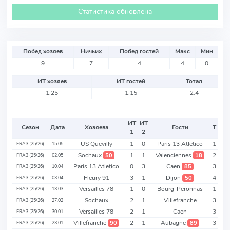
Статистика обновлена
Побед хозяев
Ничьих
Побед гостей
Макс
Мин
9
7
4
4
0
ИТ хозяев
ИТ гостей
Тотал
1.25
1.15
2.4
ИТ
ИТ
Сезон
Дата
Хозяева
Гости
Т
1
2
US Quevilly
1
0
Paris 13 Atletico
1
FRA3 (25/26)
15.05
Sochaux
1
1
Valenciennes
2
50
18
FRA3 (25/26)
02.05
Paris 13 Atletico
0
3
Caen
3
85
FRA3 (25/26)
10.04
Fleury 91
3
1
Dijon
4
50
FRA3 (25/26)
03.04
Versailles 78
1
0
Bourg-Peronnas
1
FRA3 (25/26)
13.03
Sochaux
2
1
Villefranche
3
FRA3 (25/26)
27.02
Versailles 78
2
1
Caen
3
FRA3 (25/26)
30.01
Villefranche
2
1
Aubagne
3
90
89
FRA3 (25/26)
23.01