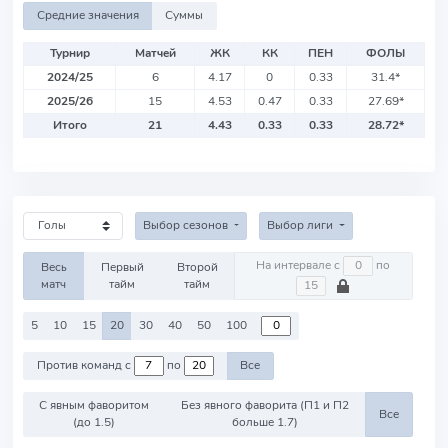
Средние значения
Суммы
Турнир
Матчей
ЖК
КК
ПЕН
ФОЛЫ
2024/25
6
4.17
0
0.33
31.4
*
2025/26
15
4.53
0.47
0.33
27.69
*
Итого
21
4.43
0.33
0.33
28.72
*
Выбор сезонов
Выбор лиги
На интервале с
по
Весь
Первый
Второй
матч
тайм
тайм
5
10
15
20
30
40
50
100
Против команд с
по
Все
С явным фаворитом
Без явного фаворита (П1 и П2
Все
(до 1.5)
больше 1.7)