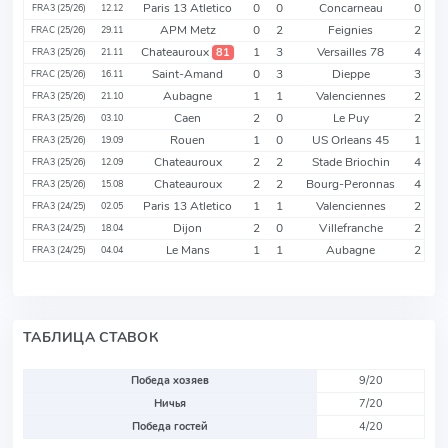
Paris 13 Atletico
0
0
Concarneau
0
FRA3 (25/26)
12.12
APM Metz
0
2
Feignies
2
FRAC (25/26)
29.11
Chateauroux
1
3
Versailles 78
4
81
FRA3 (25/26)
21.11
Saint-Amand
0
3
Dieppe
3
FRAC (25/26)
16.11
Aubagne
1
1
Valenciennes
2
FRA3 (25/26)
21.10
Caen
2
0
Le Puy
2
FRA3 (25/26)
03.10
Rouen
1
0
US Orleans 45
1
FRA3 (25/26)
19.09
Chateauroux
2
2
Stade Briochin
4
FRA3 (25/26)
12.09
Chateauroux
2
2
Bourg-Peronnas
4
FRA3 (25/26)
15.08
Paris 13 Atletico
1
1
Valenciennes
2
FRA3 (24/25)
02.05
Dijon
2
0
Villefranche
2
FRA3 (24/25)
18.04
Le Mans
1
1
Aubagne
2
FRA3 (24/25)
04.04
ТАБЛИЦА СТАВОК
Победа хозяев
9/20
Ничья
7/20
Победа гостей
4/20