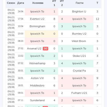
ИТ
ИТ
Сезон
Дата
Хозяева
Гости
Т
1
2
ENU21
Ipswich To
1
2
Brighton U
3
24.04
(25/26)
ENU21
Everton U2
8
4
Ipswich To
12
17.04
(25/26)
ENU21
Birmingham
0
3
Ipswich To
3
10.04
(25/26)
ENU21
Ipswich To
0
0
Burnley U2
0
23.03
(25/26)
ENU21
Ipswich To
0
3
West Brom
3
06.03
(25/26)
ENU21
Arsenal U2
0
1
Ipswich To
1
90
27.02
(25/26)
ENU21
Ipswich To
2
1
Stoke U21
3
13.02
(25/26)
ENU21
Wolverhamp
3
4
Ipswich To
7
07.02
(25/26)
ENU21
Ipswich To
2
1
Crystal Pa
3
30.01
(25/26)
ENU21
Aston Vill
5
4
Ipswich To
9
24.01
(25/26)
ENU21
Middlesbro
6
1
Ipswich To
7
18.01
(25/26)
ENU21
Ipswich To
1
2
Fulham U21
3
09.01
(25/26)
ENU21
Sunderland
4
2
Ipswich To
6
07.11
(25/26)
ENU21