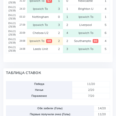
Ipswich To
1
0
Newcastle
1
57
31.10
(25/26)
ENU21
Ipswich To
3
1
Brighton U
4
24.10
(25/26)
ENU21
Nottingham
0
1
Ipswich To
1
03.10
(25/26)
ENU21
Ipswich To
3
2
Liverpool
5
27.09
(25/26)
ENU21
Chelsea U2
2
4
Ipswich To
6
20.09
(25/26)
ENU21
Ipswich To
2
2
Southampto
4
68
90
29.08
(25/26)
ENU21
Leeds Unit
2
3
Ipswich To
5
24.08
(25/26)
ТАБЛИЦА СТАВОК
Победа
11/20
Ничья
2/20
Поражение
7/20
Обе забили (Голы)
14/20
Первые получили очко (Голы)
11/20