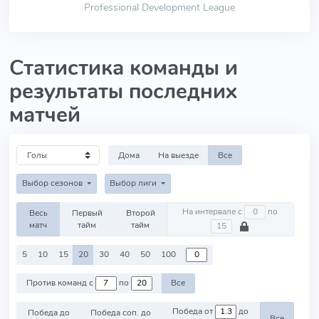
Professional Development League
Статистика команды и
результаты последних
матчей
Дома
На выезде
Все
Выбор сезонов
Выбор лиги
На интервале с
по
Весь
Первый
Второй
матч
тайм
тайм
5
10
15
20
30
40
50
100
Против команд с
по
Все
Победа от
до
Победа до
Победа соп. до
Все