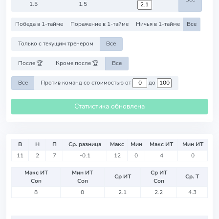
1.5
1.5
Победа в 1-тайме
Поражение в 1-тайме
Ничья в 1-тайме
Все
Только с текущим тренером
Все
После 🏆
Кроме после 🏆
Все
Все
Против команд со стоимостью от
до
Статистика обновлена
В
Н
П
Ср. разница
Макс
Мин
Макс ИТ
Мин ИТ
11
2
7
-0.1
12
0
4
0
Макс ИТ
Мин ИТ
Ср ИТ
Ср ИТ
Ср. Т
Соп
Соп
Соп
8
0
2.1
2.2
4.3