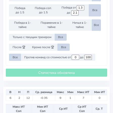
Победа от
Победа
Победа соп.
Все
до 1.5
до 1.5
до
Победа в 1-
Поражение в 1-
Ничья в 1-
Все
тайме
тайме
тайме
Только с текущим тренером
Все
После 🏆
Кроме после 🏆
Все
Все
Против команд со стоимостью от
до
Статистика обновлена
В
Н
П
Ср. разница
Макс
Мин
Макс ИТ
Мин ИТ
6
2
12
-0.35
9
1
7
0
Макс ИТ
Мин ИТ
Ср ИТ
Ср ИТ
Ср. Т
Соп
Соп
Соп