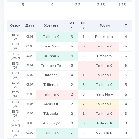
5
0
2.2
2.55
4.75
ИТ
ИТ
Сезон
Дата
Хозяева
Гости
Т
1
2
EST3
Tallinna K
3
1
Phoenix Jo
4
09.08
(26)
EST3
Trans Narv
5
0
Tallinna K
5
01.08
(26)
ESTC
Tallinna K
4
2
Freedom
6
23.07
(26/27)
EST3
Tammeka Ta
5
4
Tallinna K
9
20.07
(26)
EST3
Infonet
4
1
Tallinna K
5
12.07
(26)
EST3
Tallinna J
2
3
Tallinna K
5
05.07
(26)
EST3
Tallinna K
2
3
Trans Narv
5
22.06
(26)
EST3
Vaprus II
2
2
Tallinna K
4
19.06
(26)
EST3
Tabasalu
2
1
Tallinna K
3
13.06
(26)
ESTC
Arsenal /V
0
3
Tallinna K
3
10.06
(26/27)
EST3
Tallinna K
7
2
FA Tartu K
9
01.06
(26)