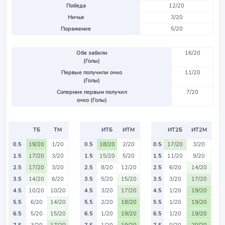
Победа
12/20
Ничья
3/20
Поражение
5/20
Обе забили
16/20
(Голы)
Первые получили очко
11/20
(Голы)
Соперник первым получил
7/20
очко (Голы)
ТБ
ТМ
ИТБ
ИТМ
ИТ2Б
ИТ2М
0.5
19/20
1/20
0.5
18/20
2/20
0.5
17/20
3/20
1.5
17/20
3/20
1.5
15/20
5/20
1.5
11/20
9/20
2.5
17/20
3/20
2.5
8/20
12/20
2.5
6/20
14/20
3.5
14/20
6/20
3.5
5/20
15/20
3.5
3/20
17/20
4.5
10/20
10/20
4.5
3/20
17/20
4.5
1/20
19/20
5.5
6/20
14/20
5.5
2/20
18/20
5.5
1/20
19/20
6.5
5/20
15/20
6.5
1/20
19/20
6.5
1/20
19/20