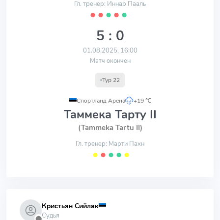
Гл. тренер: Иннар Пааль
⬤
⬤
⬤
⬤
⬤
5 : 0
01.08.2025, 16:00
Матч окончен
Тур 22
Спортланд Арена
,
+19 ℃
Таммека Тарту II
(Tammeka Tartu II)
Гл. тренер: Марти Пахн
⬤
⬤
⬤
⬤
⬤
Кристьян Сийлак
Судья
⬤