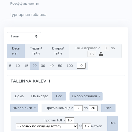
Коэффициенты
Турнирная таблица
На интервале с
по
Весь
Первый
Второй
матч
тайм
тайм
5
10
15
20
30
40
50
100
TALLINNA KALEV II
Дома
На выезде
Все
Выбор сезонов
Выбор лиги
Против команд с
по
Все
Против ТОП-
Все
за
матчей