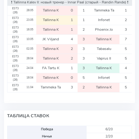
❗️ Tallinna Kalev II: новый тренер - Innar Paal
(старый - Randin Rande)
❗️
EST3
Tallinna K
0
1
Tammeka Ta
1
28.05
(26)
EST3
Tallinna K
1
1
Infonet
2
23.05
(26)
EST3
Tallinna K
1
2
Phoenix Jo
3
16.05
(26)
EST3
JK Viljand
4
3
Tallinna K
7
10.05
(26)
EST3
Tallinna K
2
3
Tabasalu
5
02.05
(26)
EST3
Tallinna K
2
3
Vaprus II
5
28.04
(26)
EST3
FA Tartu K
1
3
Tallinna K
4
24.04
(26)
EST3
Tallinna K
0
5
Infonet
5
18.04
(26)
EST3
Tammeka Ta
3
2
Tallinna K
5
11.04
(26)
ТАБЛИЦА СТАВОК
Победа
6/20
Ничья
2/20