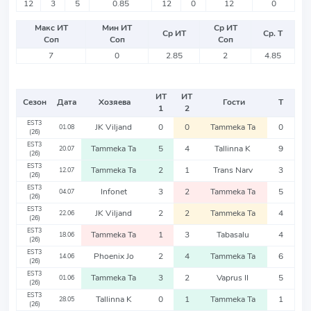
12
3
5
0.85
12
0
12
0
Макс ИТ
Мин ИТ
Ср ИТ
Ср ИТ
Ср. Т
Соп
Соп
Соп
7
0
2.85
2
4.85
ИТ
ИТ
Сезон
Дата
Хозяева
Гости
Т
1
2
EST3
JK Viljand
0
0
Tammeka Ta
0
01.08
(26)
EST3
Tammeka Ta
5
4
Tallinna K
9
20.07
(26)
EST3
Tammeka Ta
2
1
Trans Narv
3
12.07
(26)
EST3
Infonet
3
2
Tammeka Ta
5
04.07
(26)
EST3
JK Viljand
2
2
Tammeka Ta
4
22.06
(26)
EST3
Tammeka Ta
1
3
Tabasalu
4
18.06
(26)
EST3
Phoenix Jo
2
4
Tammeka Ta
6
14.06
(26)
EST3
Tammeka Ta
3
2
Vaprus II
5
01.06
(26)
EST3
Tallinna K
0
1
Tammeka Ta
1
28.05
(26)