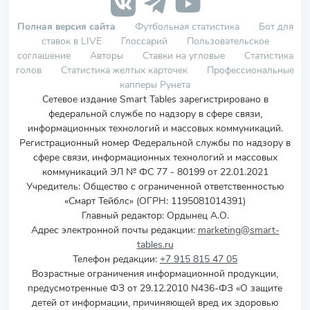
Полная версия сайта
Футбольная статистика
Бот для
ставок в LIVE
Глоссарий
Пользовательское
соглашение
Авторы
Ставки на угловые
Статистика
голов
Статистика желтых карточек
Профессиональные
капперы Рунета
Сетевое издание Smart Tables зарегистрировано в
федеральной службе по надзору в сфере связи,
информационных технологий и массовых коммуникаций.
Регистрационный номер Федеральной службы по надзору в
сфере связи, информационных технологий и массовых
коммуникаций ЭЛ № ФС 77 - 80199 от 22.01.2021
Учредитель
:
Общество с ограниченной ответственностью
«Смарт Тейблс» (ОГРН: 1195081014391)
Главный редактор: Ордынец А.О.
Адрес электронной почты редакции:
marketing@smart-
tables.ru
Телефон редакции:
+7 915 815 47 05
Возрастные ограничения информационной продукции,
предусмотренные ФЗ от 29.12.2010 N436-ФЗ «О защите
детей от информации, причиняющей вред их здоровью