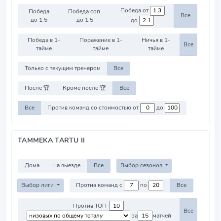
Победа от
Победа
Победа соп.
Все
до 1.5
до 1.5
до
Победа в 1-
Поражение в 1-
Ничья в 1-
Все
тайме
тайме
тайме
Только с текущим тренером
Все
После 🏆
Кроме после 🏆
Все
Все
Против команд со стоимостью от
до
TAMMEKA TARTU II
Дома
На выезде
Все
Выбор сезонов
Выбор лиги
Против команд с
по
Все
Против ТОП-
Все
за
матчей