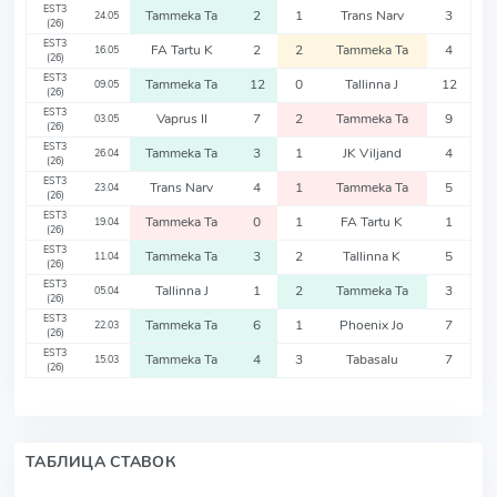
EST3
Tammeka Ta
2
1
Trans Narv
3
24.05
(26)
EST3
FA Tartu K
2
2
Tammeka Ta
4
16.05
(26)
EST3
Tammeka Ta
12
0
Tallinna J
12
09.05
(26)
EST3
Vaprus II
7
2
Tammeka Ta
9
03.05
(26)
EST3
Tammeka Ta
3
1
JK Viljand
4
26.04
(26)
EST3
Trans Narv
4
1
Tammeka Ta
5
23.04
(26)
EST3
Tammeka Ta
0
1
FA Tartu K
1
19.04
(26)
EST3
Tammeka Ta
3
2
Tallinna K
5
11.04
(26)
EST3
Tallinna J
1
2
Tammeka Ta
3
05.04
(26)
EST3
Tammeka Ta
6
1
Phoenix Jo
7
22.03
(26)
EST3
Tammeka Ta
4
3
Tabasalu
7
15.03
(26)
ТАБЛИЦА СТАВОК